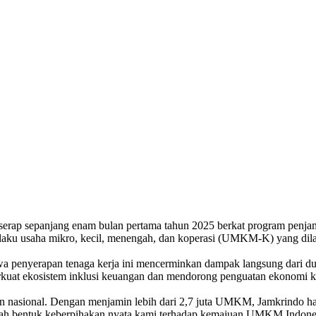
erserap sepanjang enam bulan pertama tahun 2025 berkat program penja
 pelaku usaha mikro, kecil, menengah, dan koperasi (UMKM-K) yang di
hwa penyerapan tenaga kerja ini mencerminkan dampak langsung dari
kuat ekosistem inklusi keuangan dan mendorong penguatan ekonomi k
asional. Dengan menjamin lebih dari 2,7 juta UMKM, Jamkrindo had
ah bentuk keberpihakan nyata kami terhadap kemajuan UMKM Indonesia