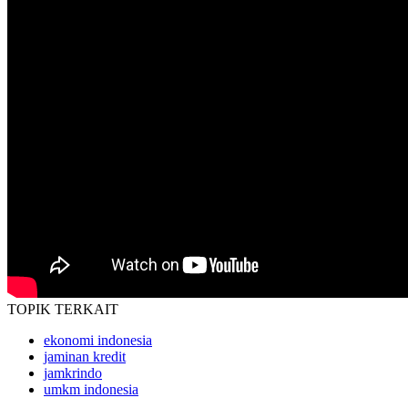
TOPIK
TERKAIT
ekonomi indonesia
jaminan kredit
jamkrindo
umkm indonesia