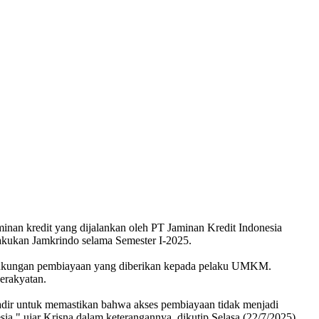
minan kredit yang dijalankan oleh PT Jaminan Kredit Indonesia
lakukan Jamkrindo selama Semester I-2025.
 dukungan pembiayaan yang diberikan kepada pelaku UMKM.
erakyatan.
ir untuk memastikan bahwa akses pembiayaan tidak menjadi
," ujar Krisna dalam keterangannya, dikutip Selasa (22/7/2025).