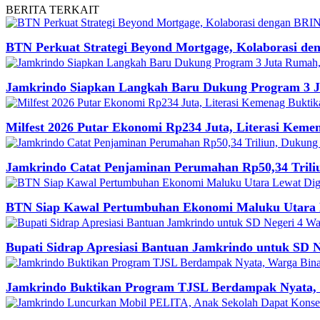
BERITA
TERKAIT
BTN Perkuat Strategi Beyond Mortgage, Kolaborasi de
Jamkrindo Siapkan Langkah Baru Dukung Program 3 J
Milfest 2026 Putar Ekonomi Rp234 Juta, Literasi K
Jamkrindo Catat Penjaminan Perumahan Rp50,34 Tril
BTN Siap Kawal Pertumbuhan Ekonomi Maluku Utara L
Bupati Sidrap Apresiasi Bantuan Jamkrindo untuk SD 
Jamkrindo Buktikan Program TJSL Berdampak Nyata, 