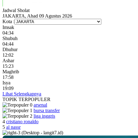
Jadwal
Sholat
JAKARTA, Ahad 09 Agustus 2026
Kota :
Imsak
04:34
Shubuh
04:44
Dhuhur
12:02
Ashar
15:23
Maghrib
17:58
Isya
19:09
Lihat Selengkapnya
TOPIK
TERPOPULER
arsenal
bursa transfer
liga inggris
4
cristiano ronaldo
5
al nassr