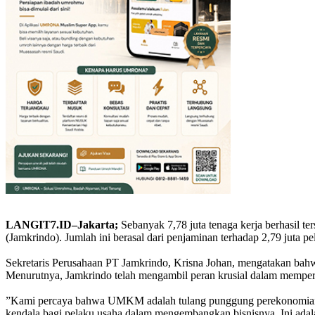
LANGIT7.ID–Jakarta;
Sebanyak 7,78 juta tenaga kerja berhasil t
(Jamkrindo). Jumlah ini berasal dari penjaminan terhadap 2,79 juta
Sekretaris Perusahaan PT Jamkrindo, Krisna Johan, mengatakan ba
Menurutnya, Jamkrindo telah mengambil peran krusial dalam memper
”Kami percaya bahwa UMKM adalah tulang punggung perekonomian n
kendala bagi pelaku usaha dalam mengembangkan bisnisnya. Ini adal