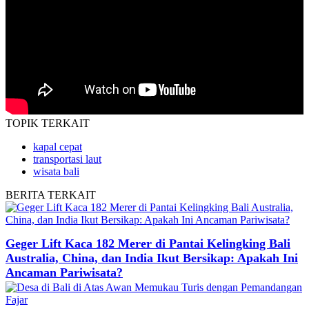
TOPIK
TERKAIT
kapal cepat
transportasi laut
wisata bali
BERITA
TERKAIT
Geger Lift Kaca 182 Merer di Pantai Kelingking Bali
Australia, China, dan India Ikut Bersikap: Apakah Ini
Ancaman Pariwisata?