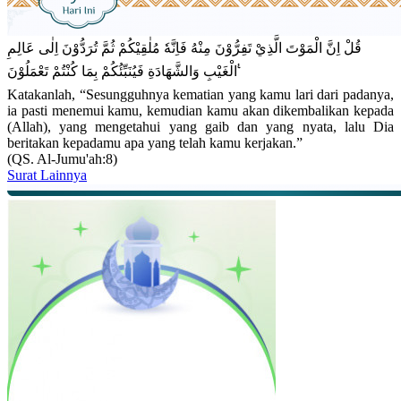
قُلْ اِنَّ الْمَوْتَ الَّذِيْ تَفِرُّوْنَ مِنْهُ فَاِنَّهٗ مُلٰقِيْكُمْ ثُمَّ تُرَدُّوْنَ اِلٰى عَالِمِ
الْغَيْبِ وَالشَّهَادَةِ فَيُنَبِّئُكُمْ بِمَا كُنْتُمْ تَعْمَلُوْنَ ࣖ
Katakanlah, “Sesungguhnya kematian yang kamu lari dari padanya,
ia pasti menemui kamu, kemudian kamu akan dikembalikan kepada
(Allah), yang mengetahui yang gaib dan yang nyata, lalu Dia
beritakan kepadamu apa yang telah kamu kerjakan.”
(QS. Al-Jumu'ah:8)
Surat Lainnya