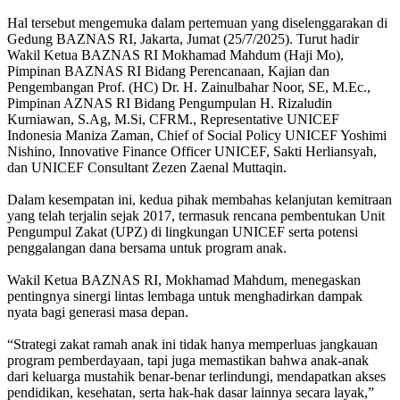
Hal tersebut mengemuka dalam pertemuan yang diselenggarakan di
Gedung BAZNAS RI, Jakarta, Jumat (25/7/2025). Turut hadir
Wakil Ketua BAZNAS RI Mokhamad Mahdum (Haji Mo),
Pimpinan BAZNAS RI Bidang Perencanaan, Kajian dan
Pengembangan Prof. (HC) Dr. H. Zainulbahar Noor, SE, M.Ec.,
Pimpinan AZNAS RI Bidang Pengumpulan H. Rizaludin
Kurniawan, S.Ag, M.Si, CFRM., Representative UNICEF
Indonesia Maniza Zaman, Chief of Social Policy UNICEF Yoshimi
Nishino, Innovative Finance Officer UNICEF, Sakti Herliansyah,
dan UNICEF Consultant Zezen Zaenal Muttaqin.
Dalam kesempatan ini, kedua pihak membahas kelanjutan kemitraan
yang telah terjalin sejak 2017, termasuk rencana pembentukan Unit
Pengumpul Zakat (UPZ) di lingkungan UNICEF serta potensi
penggalangan dana bersama untuk program anak.
Wakil Ketua BAZNAS RI, Mokhamad Mahdum, menegaskan
pentingnya sinergi lintas lembaga untuk menghadirkan dampak
nyata bagi generasi masa depan.
“Strategi zakat ramah anak ini tidak hanya memperluas jangkauan
program pemberdayaan, tapi juga memastikan bahwa anak-anak
dari keluarga mustahik benar-benar terlindungi, mendapatkan akses
pendidikan, kesehatan, serta hak-hak dasar lainnya secara layak,”