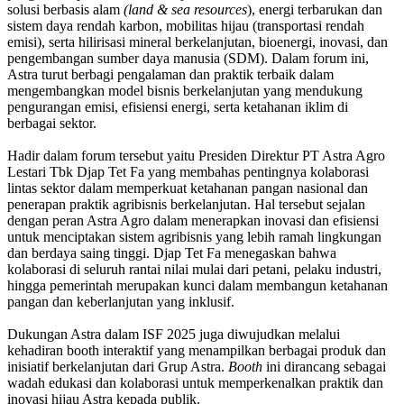
solusi berbasis alam
(land & sea resources
), energi terbarukan dan
sistem daya rendah karbon, mobilitas hijau (transportasi rendah
emisi), serta hilirisasi mineral berkelanjutan, bioenergi, inovasi, dan
pengembangan sumber daya manusia (SDM). Dalam forum ini,
Astra turut berbagi pengalaman dan praktik terbaik dalam
mengembangkan model bisnis berkelanjutan yang mendukung
pengurangan emisi, efisiensi energi, serta ketahanan iklim di
berbagai sektor.
Hadir dalam forum tersebut yaitu Presiden Direktur PT Astra Agro
Lestari Tbk Djap Tet Fa yang membahas pentingnya kolaborasi
lintas sektor dalam memperkuat ketahanan pangan nasional dan
penerapan praktik agribisnis berkelanjutan. Hal tersebut sejalan
dengan peran Astra Agro dalam menerapkan inovasi dan efisiensi
untuk menciptakan sistem agribisnis yang lebih ramah lingkungan
dan berdaya saing tinggi. Djap Tet Fa menegaskan bahwa
kolaborasi di seluruh rantai nilai mulai dari petani, pelaku industri,
hingga pemerintah merupakan kunci dalam membangun ketahanan
pangan dan keberlanjutan yang inklusif.
Dukungan Astra dalam ISF 2025 juga diwujudkan melalui
kehadiran booth interaktif yang menampilkan berbagai produk dan
inisiatif berkelanjutan dari Grup Astra.
Booth
ini dirancang sebagai
wadah edukasi dan kolaborasi untuk memperkenalkan praktik dan
inovasi hijau Astra kepada publik.