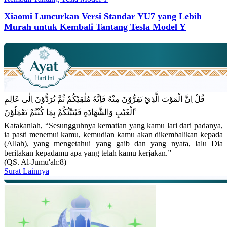
Xiaomi Luncurkan Versi Standar YU7 yang Lebih
Murah untuk Kembali Tantang Tesla Model Y
قُلْ اِنَّ الْمَوْتَ الَّذِيْ تَفِرُّوْنَ مِنْهُ فَاِنَّهٗ مُلٰقِيْكُمْ ثُمَّ تُرَدُّوْنَ اِلٰى عَالِمِ
الْغَيْبِ وَالشَّهَادَةِ فَيُنَبِّئُكُمْ بِمَا كُنْتُمْ تَعْمَلُوْنَ ࣖ
Katakanlah, “Sesungguhnya kematian yang kamu lari dari padanya,
ia pasti menemui kamu, kemudian kamu akan dikembalikan kepada
(Allah), yang mengetahui yang gaib dan yang nyata, lalu Dia
beritakan kepadamu apa yang telah kamu kerjakan.”
(QS. Al-Jumu'ah:8)
Surat Lainnya