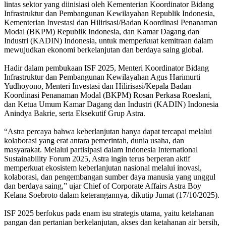
lintas sektor yang diinisiasi oleh Kementerian Koordinator Bidang
Infrastruktur dan Pembangunan Kewilayahan Republik Indonesia,
Kementerian Investasi dan Hilirisasi/Badan Koordinasi Penanaman
Modal (BKPM) Republik Indonesia, dan Kamar Dagang dan
Industri (KADIN) Indonesia, untuk memperkuat kemitraan dalam
mewujudkan ekonomi berkelanjutan dan berdaya saing global.
Hadir dalam pembukaan ISF 2025, Menteri Koordinator Bidang
Infrastruktur dan Pembangunan Kewilayahan Agus Harimurti
Yudhoyono, Menteri Investasi dan Hilirisasi/Kepala Badan
Koordinasi Penanaman Modal (BKPM) Rosan Perkasa Roeslani,
dan Ketua Umum Kamar Dagang dan Industri (KADIN) Indonesia
Anindya Bakrie, serta Eksekutif Grup Astra.
“Astra percaya bahwa keberlanjutan hanya dapat tercapai melalui
kolaborasi yang erat antara pemerintah, dunia usaha, dan
masyarakat. Melalui partisipasi dalam Indonesia International
Sustainability Forum 2025, Astra ingin terus berperan aktif
memperkuat ekosistem keberlanjutan nasional melalui inovasi,
kolaborasi, dan pengembangan sumber daya manusia yang unggul
dan berdaya saing,” ujar Chief of Corporate Affairs Astra Boy
Kelana Soebroto dalam keterangannya, dikutip Jumat (17/10/2025).
ISF 2025 berfokus pada enam isu strategis utama, yaitu ketahanan
pangan dan pertanian berkelanjutan, akses dan ketahanan air bersih,