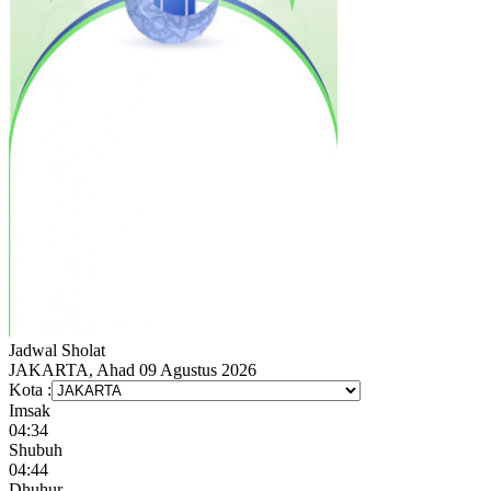
Jadwal
Sholat
JAKARTA, Ahad 09 Agustus 2026
Kota :
Imsak
04:34
Shubuh
04:44
Dhuhur