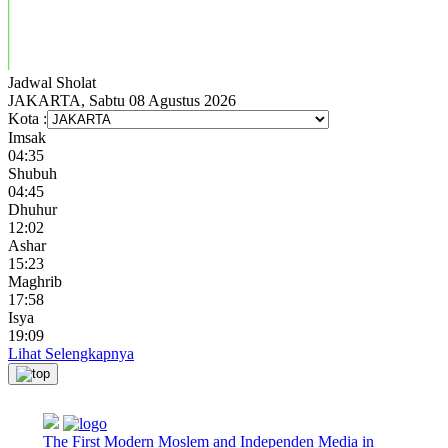
Jadwal
Sholat
JAKARTA, Sabtu 08 Agustus 2026
Kota :
Imsak
04:35
Shubuh
04:45
Dhuhur
12:02
Ashar
15:23
Maghrib
17:58
Isya
19:09
Lihat Selengkapnya
The First Modern Moslem and Independen Media in