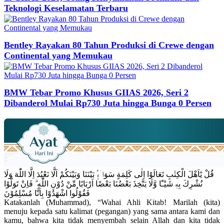
Teknologi Keselamatan Terbaru
Bentley Rayakan 80 Tahun Produksi di Crewe dengan
Continental yang Memukau
BMW Tebar Promo Khusus GIIAS 2026, Seri 2
Dibanderol Mulai Rp730 Juta hingga Bunga 0 Persen
قُلْ يٰٓاَهْلَ الْكِتٰبِ تَعَالَوْا اِلٰى كَلِمَةٍ سَوَاۤءٍۢ بَيْنَنَا وَبَيْنَكُمْ اَلَّا نَعْبُدَ اِلَّا اللّٰهَ وَلَا
نُشْرِكَ بِهٖ شَيْـًٔا وَّلَا يَتَّخِذَ بَعْضُنَا بَعْضًا اَرْبَابًا مِّنْ دُوْنِ اللّٰهِ ۗ فَاِنْ تَوَلَّوْا
فَقُوْلُوا اشْهَدُوْا بِاَنَّا مُسْلِمُوْنَ
Katakanlah (Muhammad), “Wahai Ahli Kitab! Marilah (kita)
menuju kepada satu kalimat (pegangan) yang sama antara kami dan
kamu, bahwa kita tidak menyembah selain Allah dan kita tidak