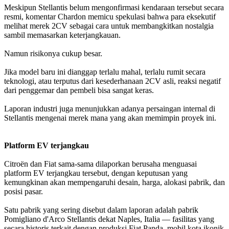
Meskipun Stellantis belum mengonfirmasi kendaraan tersebut secara
resmi, komentar Chardon memicu spekulasi bahwa para eksekutif
melihat merek 2CV sebagai cara untuk membangkitkan nostalgia
sambil memasarkan keterjangkauan.
Namun risikonya cukup besar.
Jika model baru ini dianggap terlalu mahal, terlalu rumit secara
teknologi, atau terputus dari kesederhanaan 2CV asli, reaksi negatif
dari penggemar dan pembeli bisa sangat keras.
Laporan industri juga menunjukkan adanya persaingan internal di
Stellantis mengenai merek mana yang akan memimpin proyek ini.
Platform EV terjangkau
Citroën dan Fiat sama-sama dilaporkan berusaha menguasai
platform EV terjangkau tersebut, dengan keputusan yang
kemungkinan akan mempengaruhi desain, harga, alokasi pabrik, dan
posisi pasar.
Satu pabrik yang sering disebut dalam laporan adalah pabrik
Pomigliano d'Arco Stellantis dekat Naples, Italia — fasilitas yang
secara historis terkait dengan produksi Fiat Panda, mobil kota ikonik