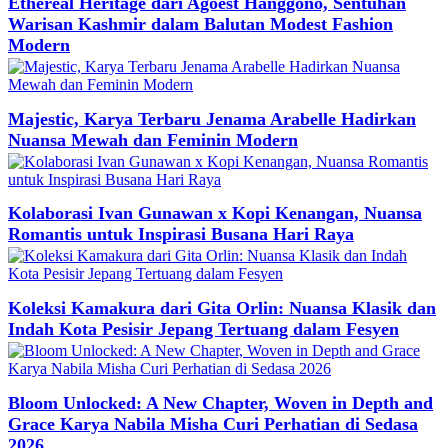
Ethereal Heritage dari Agoest Hanggono, Sentuhan
Warisan Kashmir dalam Balutan Modest Fashion
Modern
Majestic, Karya Terbaru Jenama Arabelle Hadirkan
Nuansa Mewah dan Feminin Modern
Kolaborasi Ivan Gunawan x Kopi Kenangan, Nuansa
Romantis untuk Inspirasi Busana Hari Raya
Koleksi Kamakura dari Gita Orlin: Nuansa Klasik dan
Indah Kota Pesisir Jepang Tertuang dalam Fesyen
Bloom Unlocked: A New Chapter, Woven in Depth and
Grace Karya Nabila Misha Curi Perhatian di Sedasa
2026