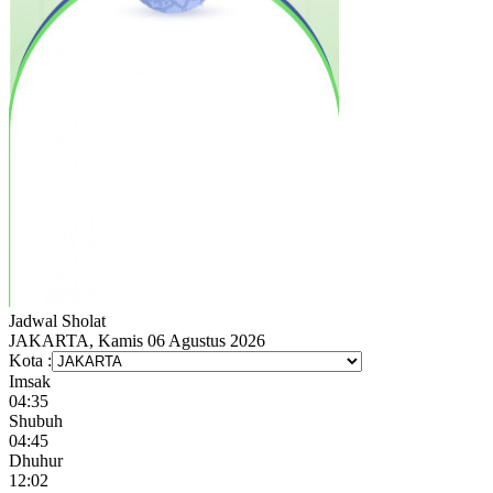
Jadwal
Sholat
JAKARTA, Kamis 06 Agustus 2026
Kota :
Imsak
04:35
Shubuh
04:45
Dhuhur
12:02