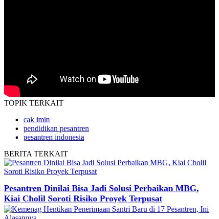
TOPIK
TERKAIT
cak imin
pendidikan pesantren
pesantren indonesia
BERITA
TERKAIT
Pesantren Dinilai Bisa Jadi Solusi Perbaikan MBG,
Kiai Cholil Soroti Risiko Proyek Terpusat