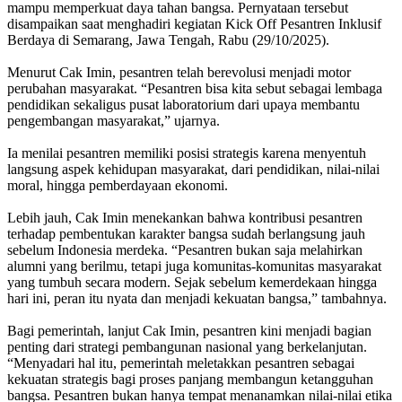
mampu memperkuat daya tahan bangsa. Pernyataan tersebut
disampaikan saat menghadiri kegiatan Kick Off Pesantren Inklusif
Berdaya di Semarang, Jawa Tengah, Rabu (29/10/2025).
Menurut Cak Imin, pesantren telah berevolusi menjadi motor
perubahan masyarakat. “Pesantren bisa kita sebut sebagai lembaga
pendidikan sekaligus pusat laboratorium dari upaya membantu
pengembangan masyarakat,” ujarnya.
Ia menilai pesantren memiliki posisi strategis karena menyentuh
langsung aspek kehidupan masyarakat, dari pendidikan, nilai-nilai
moral, hingga pemberdayaan ekonomi.
Lebih jauh, Cak Imin menekankan bahwa kontribusi pesantren
terhadap pembentukan karakter bangsa sudah berlangsung jauh
sebelum Indonesia merdeka. “Pesantren bukan saja melahirkan
alumni yang berilmu, tetapi juga komunitas-komunitas masyarakat
yang tumbuh secara modern. Sejak sebelum kemerdekaan hingga
hari ini, peran itu nyata dan menjadi kekuatan bangsa,” tambahnya.
Bagi pemerintah, lanjut Cak Imin, pesantren kini menjadi bagian
penting dari strategi pembangunan nasional yang berkelanjutan.
“Menyadari hal itu, pemerintah meletakkan pesantren sebagai
kekuatan strategis bagi proses panjang membangun ketangguhan
bangsa. Pesantren bukan hanya tempat menanamkan nilai-nilai etika