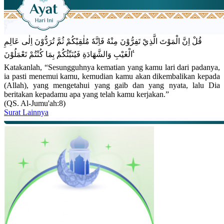
قُلْ اِنَّ الْمَوْتَ الَّذِيْ تَفِرُّوْنَ مِنْهُ فَاِنَّهٗ مُلٰقِيْكُمْ ثُمَّ تُرَدُّوْنَ اِلٰى عَالِمِ
الْغَيْبِ وَالشَّهَادَةِ فَيُنَبِّئُكُمْ بِمَا كُنْتُمْ تَعْمَلُوْنَ ࣖ
Katakanlah, “Sesungguhnya kematian yang kamu lari dari padanya,
ia pasti menemui kamu, kemudian kamu akan dikembalikan kepada
(Allah), yang mengetahui yang gaib dan yang nyata, lalu Dia
beritakan kepadamu apa yang telah kamu kerjakan.”
(QS. Al-Jumu'ah:8)
Surat Lainnya