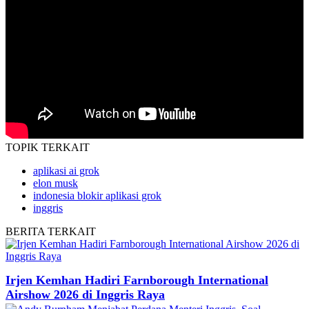
TOPIK
TERKAIT
aplikasi ai grok
elon musk
indonesia blokir aplikasi grok
inggris
BERITA
TERKAIT
Irjen Kemhan Hadiri Farnborough International
Airshow 2026 di Inggris Raya