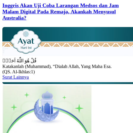
Inggris Akan Uji Coba Larangan Medsos dan Jam
Malam Digital Pada Remaja, Akankah Menyusul
Australia?
قُلْ هُوَ اللّٰهُ اَحَدٌۚ
Katakanlah (Muhammad), “Dialah Allah, Yang Maha Esa.
(QS. Al-Ikhlas:1)
Surat Lainnya