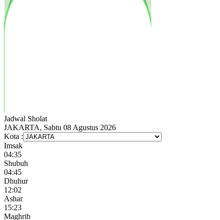
Jadwal
Sholat
JAKARTA, Sabtu 08 Agustus 2026
Kota :
Imsak
04:35
Shubuh
04:45
Dhuhur
12:02
Ashar
15:23
Maghrib