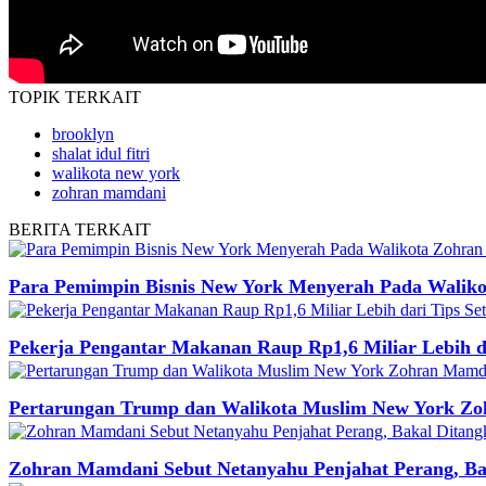
TOPIK
TERKAIT
brooklyn
shalat idul fitri
walikota new york
zohran mamdani
BERITA
TERKAIT
Para Pemimpin Bisnis New York Menyerah Pada Walik
Pekerja Pengantar Makanan Raup Rp1,6 Miliar Lebih d
Pertarungan Trump dan Walikota Muslim New York Zo
Zohran Mamdani Sebut Netanyahu Penjahat Perang, Ba