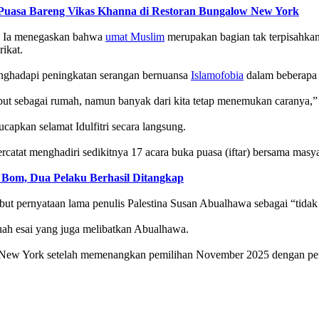
uasa Bareng Vikas Khanna di Restoran Bungalow New York
t. Ia menegaskan bahwa
umat Muslim
merupakan bagian tak terpisahkan
ikat.
ghadapi peningkatan serangan bernuansa
Islamofobia
dalam beberapa p
but sebagai rumah, namun banyak dari kita tetap menemukan caranya,” u
pkan selamat Idulfitri secara langsung.
catat menghadiri sedikitnya 17 acara buka puasa (iftar) bersama masy
om, Dua Pelaku Berhasil Ditangkap
ut pernyataan lama penulis Palestina Susan Abualhawa sebagai “tidak 
buah esai yang juga melibatkan Abualhawa.
a New York setelah memenangkan pemilihan November 2025 dengan pero