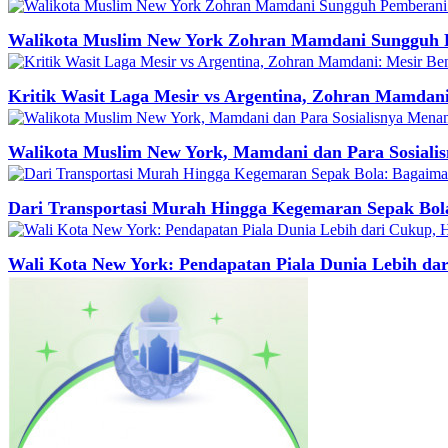
Walikota Muslim New York Zohran Mamdani Sungguh 
Kritik Wasit Laga Mesir vs Argentina, Zohran Mamdan
Walikota Muslim New York, Mamdani dan Para Sosialis
Dari Transportasi Murah Hingga Kegemaran Sepak Bo
Wali Kota New York: Pendapatan Piala Dunia Lebih da