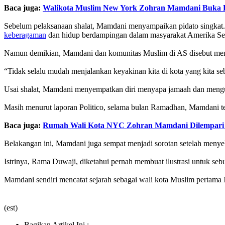
Baca juga:
Walikota Muslim New York Zohran Mamdani Buka P
Sebelum pelaksanaan shalat, Mamdani menyampaikan pidato singka
keberagaman
dan hidup berdampingan dalam masyarakat Amerika Ser
Namun demikian, Mamdani dan komunitas Muslim di AS disebut men
“Tidak selalu mudah menjalankan keyakinan kita di kota yang kita se
Usai shalat, Mamdani menyempatkan diri menyapa jamaah dan menguca
Masih menurut laporan Politico, selama bulan Ramadhan, Mamdani ter
Baca juga:
Rumah Wali Kota NYC Zohran Mamdani Dilempari B
Belakangan ini, Mamdani juga sempat menjadi sorotan setelah menyeb
Istrinya, Rama Duwaji, diketahui pernah membuat ilustrasi untuk se
Mamdani sendiri mencatat sejarah sebagai wali kota Muslim pertam
(est)
Bagikan Artikel Ini :