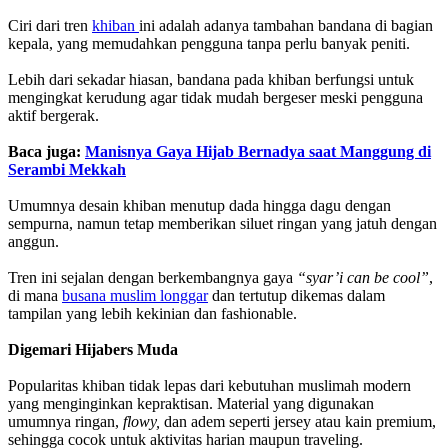
Ciri dari tren
khiban
ini adalah adanya tambahan bandana di bagian
kepala, yang memudahkan pengguna tanpa perlu banyak peniti.
Lebih dari sekadar hiasan, bandana pada khiban berfungsi untuk
mengingkat kerudung agar tidak mudah bergeser meski pengguna
aktif bergerak.
Baca juga:
Manisnya Gaya Hijab Bernadya saat Manggung di
Serambi Mekkah
Umumnya desain khiban menutup dada hingga dagu dengan
sempurna, namun tetap memberikan siluet ringan yang jatuh dengan
anggun.
Tren ini sejalan dengan berkembangnya gaya
“syar’i can be cool”
,
di mana
busana muslim longgar
dan tertutup dikemas dalam
tampilan yang lebih kekinian dan fashionable.
Digemari Hijabers Muda
Popularitas khiban tidak lepas dari kebutuhan muslimah modern
yang menginginkan kepraktisan. Material yang digunakan
umumnya ringan,
flowy,
dan adem seperti jersey atau kain premium,
sehingga cocok untuk aktivitas harian maupun traveling.