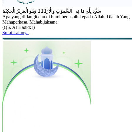
سَبَّحَ لِلّٰهِ مَا فِى السَّمٰوٰتِ وَالْاَرْضِۚ وَهُوَ الْعَزِيْزُ الْحَكِيْمُ
Apa yang di langit dan di bumi bertasbih kepada Allah. Dialah Yang
Mahaperkasa, Mahabijaksana.
(QS. Al-Hadid:1)
Surat Lainnya