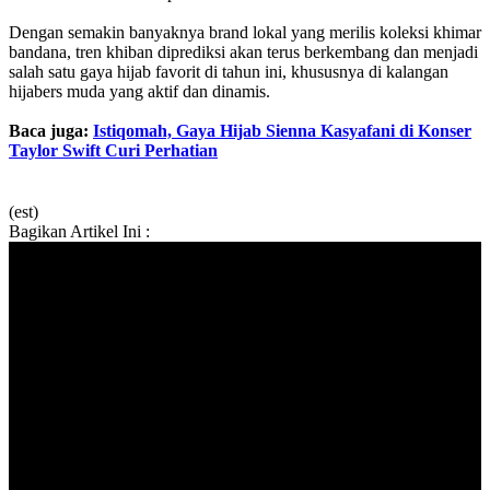
Dengan semakin banyaknya brand lokal yang merilis koleksi khimar
bandana, tren khiban diprediksi akan terus berkembang dan menjadi
salah satu gaya hijab favorit di tahun ini, khususnya di kalangan
hijabers muda yang aktif dan dinamis.
Baca juga:
Istiqomah, Gaya Hijab Sienna Kasyafani di Konser
Taylor Swift Curi Perhatian
(est)
Bagikan Artikel Ini :