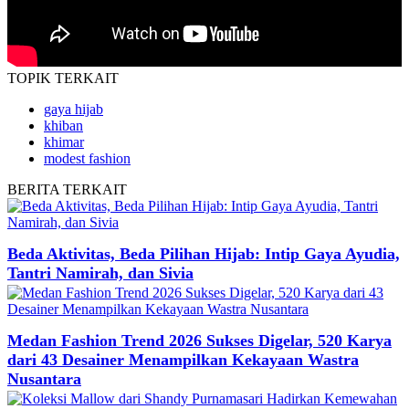
TOPIK
TERKAIT
gaya hijab
khiban
khimar
modest fashion
BERITA
TERKAIT
Beda Aktivitas, Beda Pilihan Hijab: Intip Gaya Ayudia,
Tantri Namirah, dan Sivia
Medan Fashion Trend 2026 Sukses Digelar, 520 Karya
dari 43 Desainer Menampilkan Kekayaan Wastra
Nusantara