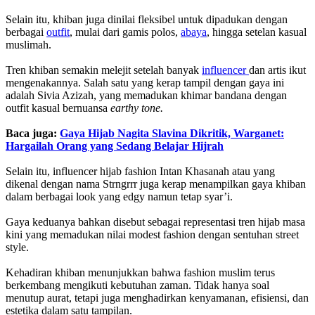
Selain itu, khiban juga dinilai fleksibel untuk dipadukan dengan
berbagai
outfit
, mulai dari gamis polos,
abaya
, hingga setelan kasual
muslimah.
Tren khiban semakin melejit setelah banyak
influencer
dan artis ikut
mengenakannya. Salah satu yang kerap tampil dengan gaya ini
adalah Sivia Azizah, yang memadukan khimar bandana dengan
outfit kasual bernuansa
earthy tone.
Baca juga:
Gaya Hijab Nagita Slavina Dikritik, Warganet:
Hargailah Orang yang Sedang Belajar Hijrah
Selain itu, influencer hijab fashion Intan Khasanah atau yang
dikenal dengan nama Strngrrr juga kerap menampilkan gaya khiban
dalam berbagai look yang edgy namun tetap syar’i.
Gaya keduanya bahkan disebut sebagai representasi tren hijab masa
kini yang memadukan nilai modest fashion dengan sentuhan street
style.
Kehadiran khiban menunjukkan bahwa fashion muslim terus
berkembang mengikuti kebutuhan zaman. Tidak hanya soal
menutup aurat, tetapi juga menghadirkan kenyamanan, efisiensi, dan
estetika dalam satu tampilan.