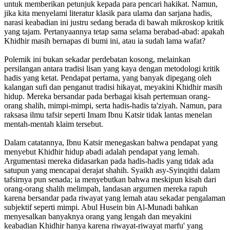
untuk memberikan petunjuk kepada para pencari hakikat. Namun,
jika kita menyelami literatur klasik para ulama dan sarjana hadis,
narasi keabadian ini justru sedang berada di bawah mikroskop kritik
yang tajam. Pertanyaannya tetap sama selama berabad-abad: apakah
Khidhir masih bernapas di bumi ini, atau ia sudah lama wafat?
Polemik ini bukan sekadar perdebatan kosong, melainkan
persilangan antara tradisi lisan yang kaya dengan metodologi kritik
hadis yang ketat. Pendapat pertama, yang banyak dipegang oleh
kalangan sufi dan penganut tradisi hikayat, meyakini Khidhir masih
hidup. Mereka bersandar pada berbagai kisah pertemuan orang-
orang shalih, mimpi-mimpi, serta hadis-hadis ta'ziyah. Namun, para
raksasa ilmu tafsir seperti Imam Ibnu Katsir tidak lantas menelan
mentah-mentah klaim tersebut.
Dalam catatannya, Ibnu Katsir menegaskan bahwa pendapat yang
menyebut Khidhir hidup abadi adalah pendapat yang lemah.
Argumentasi mereka didasarkan pada hadis-hadis yang tidak ada
satupun yang mencapai derajat shahih. Syaikh asy-Syinqithi dalam
tafsirnya pun senada; ia menyebutkan bahwa meskipun kisah dari
orang-orang shalih melimpah, landasan argumen mereka rapuh
karena bersandar pada riwayat yang lemah atau sekadar pengalaman
subjektif seperti mimpi. Abul Husein bin Al-Munadi bahkan
menyesalkan banyaknya orang yang lengah dan meyakini
keabadian Khidhir hanya karena riwayat-riwayat marfu' yang