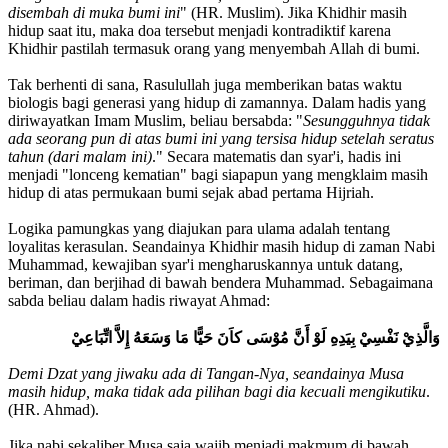
disembah di muka bumi ini
" (HR. Muslim). Jika Khidhir masih
hidup saat itu, maka doa tersebut menjadi kontradiktif karena
Khidhir pastilah termasuk orang yang menyembah Allah di bumi.
Tak berhenti di sana, Rasulullah juga memberikan batas waktu
biologis bagi generasi yang hidup di zamannya. Dalam hadis yang
diriwayatkan Imam Muslim, beliau bersabda: "
Sesungguhnya tidak
ada seorang pun di atas bumi ini yang tersisa hidup setelah seratus
tahun (dari malam ini)
." Secara matematis dan syar'i, hadis ini
menjadi "lonceng kematian" bagi siapapun yang mengklaim masih
hidup di atas permukaan bumi sejak abad pertama Hijriah.
Logika pamungkas yang diajukan para ulama adalah tentang
loyalitas kerasulan. Seandainya Khidhir masih hidup di zaman Nabi
Muhammad, kewajiban syar'i mengharuskannya untuk datang,
beriman, dan berjihad di bawah bendera Muhammad. Sebagaimana
sabda beliau dalam hadis riwayat Ahmad:
وَالَّذِيْ نَفْسِيْ بِيَدِهِ لَوْ أَنَّ مُوْسَى كاَنَ حَيًّا مَا وَسَعَهُ إِلاَّ اتِّبَاعِيْ
Demi Dzat yang jiwaku ada di Tangan-Nya, seandainya Musa
masih hidup, maka tidak ada pilihan bagi dia kecuali mengikutiku
.
(HR. Ahmad).
Jika nabi sekaliber Musa saja wajib menjadi makmum di bawah