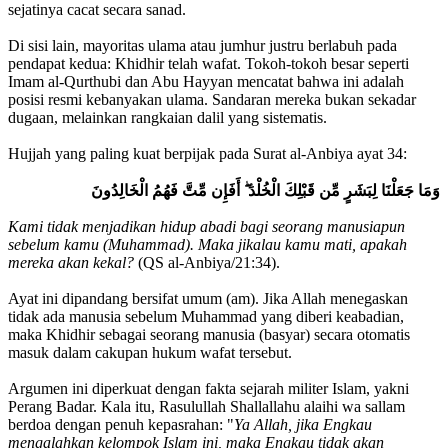
sejatinya cacat secara sanad.
Di sisi lain, mayoritas ulama atau jumhur justru berlabuh pada
pendapat kedua: Khidhir telah wafat. Tokoh-tokoh besar seperti
Imam al-Qurthubi dan Abu Hayyan mencatat bahwa ini adalah
posisi resmi kebanyakan ulama. Sandaran mereka bukan sekadar
dugaan, melainkan rangkaian dalil yang sistematis.
Hujjah yang paling kuat berpijak pada Surat al-Anbiya ayat 34:
وَمَا جَعَلْنَا لِبَشَرٍ مِّن قَبْلِكَ الْخُلْدَ ۖ أَفَإِن مِّتَّ فَهُمُ الْخَالِدُونَ
Kami tidak menjadikan hidup abadi bagi seorang manusiapun
sebelum kamu (Muhammad). Maka jikalau kamu mati, apakah
mereka akan kekal?
(QS al-Anbiya/21:34).
Ayat ini dipandang bersifat umum (am). Jika Allah menegaskan
tidak ada manusia sebelum Muhammad yang diberi keabadian,
maka Khidhir sebagai seorang manusia (basyar) secara otomatis
masuk dalam cakupan hukum wafat tersebut.
Argumen ini diperkuat dengan fakta sejarah militer Islam, yakni
Perang Badar. Kala itu, Rasulullah Shallallahu alaihi wa sallam
berdoa dengan penuh kepasrahan: "
Ya Allah, jika Engkau
mengalahkan kelompok Islam ini, maka Engkau tidak akan