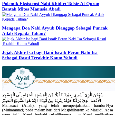
Polemik Eksistensi Nabi Khidir: Tafsir Al-Quran
Bantah Mitos Manusia Abadi
Mengapa Doa Nabi Ayyub Dianggap Sebagai Puncak
Adab Kepada Tuhan?
Jejak Akhir Isa bagi Bani Israil: Peran Nabi Isa
Sebagai Rasul Terakhir Kaum Yahudi
سُبْحٰنَ الَّذِيْٓ اَسْرٰى بِعَبْدِهٖ لَيْلًا مِّنَ الْمَسْجِدِ الْحَرَامِ اِلَى الْمَسْجِدِ
الْاَقْصَا الَّذِيْ بٰرَكْنَا حَوْلَهٗ لِنُرِيَهٗ مِنْ اٰيٰتِنَاۗ اِنَّهٗ هُوَ السَّمِيْعُ الْبَصِيْرُ
Mahasuci (Allah), yang telah memperjalankan hamba-Nya
(Muhammad) pada malam hari dari Masjidilharam ke Masjidil Aqsa
yang telah Kami berkahi sekelilingnya agar Kami perlihatkan