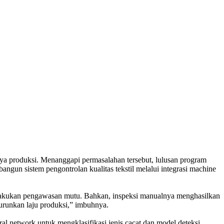
aya produksi. Menanggapi permasalahan tersebut, lulusan program
gun sistem pengontrolan kualitas tekstil melalui integrasi machine
elakukan pengawasan mutu. Bahkan, inspeksi manualnya menghasilkan
urunkan laju produksi,” imbuhnya.
l network untuk mengklasifikasi jenis cacat dan model deteksi