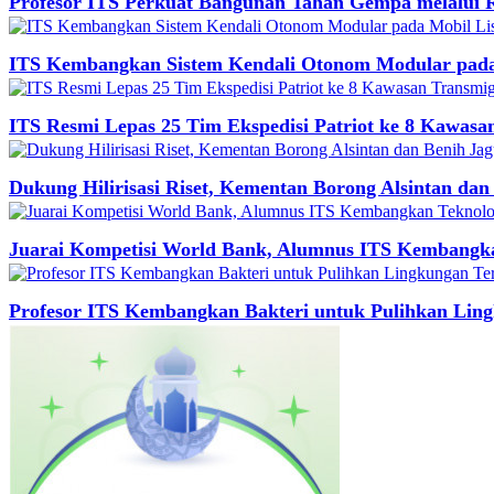
Profesor ITS Perkuat Bangunan Tahan Gempa melalui
ITS Kembangkan Sistem Kendali Otonom Modular pada 
ITS Resmi Lepas 25 Tim Ekspedisi Patriot ke 8 Kawasan
Dukung Hilirisasi Riset, Kementan Borong Alsintan dan
Juarai Kompetisi World Bank, Alumnus ITS Kembangk
Profesor ITS Kembangkan Bakteri untuk Pulihkan Lin