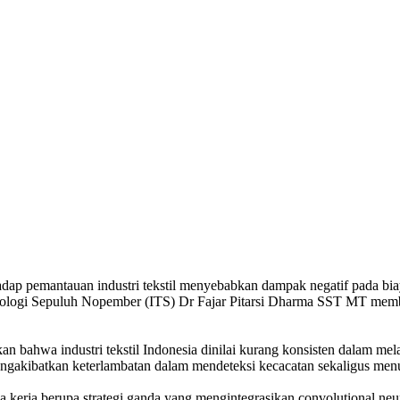
hadap pemantauan industri tekstil menyebabkan dampak negatif pada bi
nologi Sepuluh Nopember (ITS) Dr Fajar Pitarsi Dharma SST MT memban
n bahwa industri tekstil Indonesia dinilai kurang konsisten dalam m
mengakibatkan keterlambatan dalam mendeteksi kecacatan sekaligus men
erja berupa strategi ganda yang mengintegrasikan convolutional neura