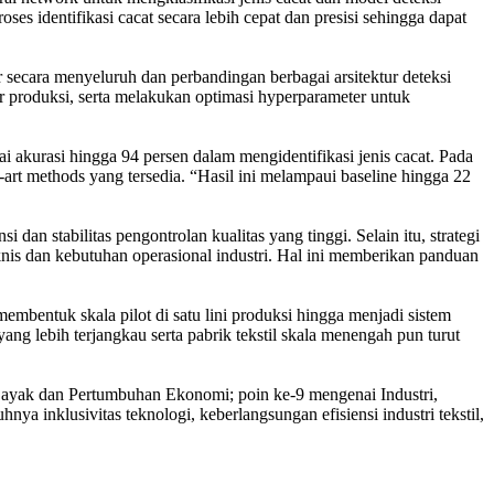
es identifikasi cacat secara lebih cepat dan presisi sehingga dapat
r secara menyeluruh dan perbandingan berbagai arsitektur deteksi
ir produksi, serta melakukan optimasi hyperparameter untuk
ai akurasi hingga 94 persen dalam mengidentifikasi jenis cacat. Pada
-art methods yang tersedia. “Hasil ini melampaui baseline hingga 22
 dan stabilitas pengontrolan kualitas yang tinggi. Selain itu, strategi
nis dan kebutuhan operasional industri. Hal ini memberikan panduan
membentuk skala pilot di satu lini produksi hingga menjadi sistem
ng lebih terjangkau serta pabrik tekstil skala menengah pun turut
 Layak dan Pertumbuhan Ekonomi; poin ke-9 mengenai Industri,
ya inklusivitas teknologi, keberlangsungan efisiensi industri tekstil,