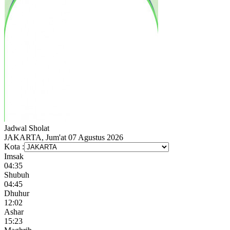
Jadwal
Sholat
JAKARTA, Jum'at 07 Agustus 2026
Kota :
Imsak
04:35
Shubuh
04:45
Dhuhur
12:02
Ashar
15:23