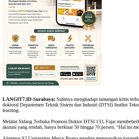
LANGIT7.ID-Surabaya;
Sulitnya menghadapi tantangan kritis ter
doktoral Departemen Teknik Sistem dan Industri (DTSI) Institut Tek
learning.
Melalui Sidang Terbuka Promosi Doktor DTSI 133, Fajar membeberka
akurasi yang rendah, hanya berkisar 50 hingga 70 persen. “Hal ini 
Alumnus S2 Universitas Mercu Buana tersebut mengusulkan kerangka k