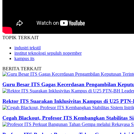
TOPIK
TERKAIT
industri tekstil
institut teknologi sepuluh nopember
kampus its
BERITA
TERKAIT
Guru Besar ITS Gagas Kecerdasan Pengambilan Keputus
Rektor ITS Suarakan Inklusivitas Kampus di U25 PTN
Cegah Blackout, Profesor ITS Kembangkan Stabilitas Sis