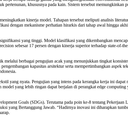
duk pertenunan, khususnya pada kain. Sistem tersebut memungkinkan pros
eningkatkan kinerja model. Tahapan tersebut meliputi analisis literatu
fikasi dengan mekanisme perhatian hirarkis dari tahap awal hingga akh
t signifikansi yang tinggi. Model klasifikasi yang dikembangkan mencap
cision sebesar 17 persen dengan kinerja superior terhadap state-of-the
stik melalui berbagai pengujian acak yang menunjukkan tingkat konsistensi
 pengembangan kapasitas arsitektur serta mempertimbangkan aspek tek
Indonesia.
ekstil yang nyata. Pengujian yang intens pada kerangka kerja ini dapat 
 model yang lebih ringan dapat berjalan di perangkat edge computing ya
evelopment Goals (SDGs). Terutama pada poin ke-8 tentang Pekerjaan
duksi yang Bertanggung Jawab. “Hadirnya inovasi ini diharapkan tumbuhn
harap.