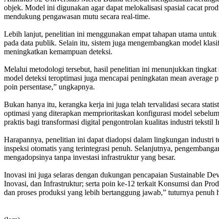
objek. Model ini digunakan agar dapat melokalisasi spasial cacat pro
mendukung pengawasan mutu secara real-time.
Lebih lanjut, penelitian ini menggunakan empat tahapan utama untuk m
pada data publik. Selain itu, sistem juga mengembangkan model klasi
meningkatkan kemampuan deteksi.
Melalui metodologi tersebut, hasil penelitian ini menunjukkan tingka
model deteksi teroptimasi juga mencapai peningkatan mean average pre
poin persentase,” ungkapnya.
Bukan hanya itu, kerangka kerja ini juga telah tervalidasi secara stati
optimasi yang diterapkan memprioritaskan konfigurasi model sebelum
praktis bagi transformasi digital pengontrolan kualitas industri tekstil 
Harapannya, penelitian ini dapat diadopsi dalam lingkungan industri t
inspeksi otomatis yang terintegrasi penuh. Selanjutnya, pengembangan
mengadopsinya tanpa investasi infrastruktur yang besar.
Inovasi ini juga selaras dengan dukungan pencapaian Sustainable D
Inovasi, dan Infrastruktur; serta poin ke-12 terkait Konsumsi dan Pro
dan proses produksi yang lebih bertanggung jawab,” tuturnya penuh 