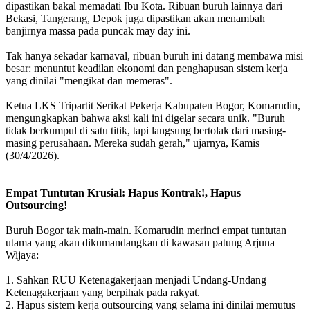
dipastikan bakal memadati Ibu Kota. Ribuan buruh lainnya dari
Bekasi, Tangerang, Depok juga dipastikan akan menambah
banjirnya massa pada puncak may day ini.
Tak hanya sekadar karnaval, ribuan buruh ini datang membawa misi
besar: menuntut keadilan ekonomi dan penghapusan sistem kerja
yang dinilai "mengikat dan memeras".
Ketua LKS Tripartit Serikat Pekerja Kabupaten Bogor, Komarudin,
mengungkapkan bahwa aksi kali ini digelar secara unik. "Buruh
tidak berkumpul di satu titik, tapi langsung bertolak dari masing-
masing perusahaan. Mereka sudah gerah," ujarnya, Kamis
(30/4/2026).
Empat Tuntutan Krusial: Hapus Kontrak!, Hapus
Outsourcing!
Buruh Bogor tak main-main. Komarudin merinci empat tuntutan
utama yang akan dikumandangkan di kawasan patung Arjuna
Wijaya:
1. Sahkan RUU Ketenagakerjaan menjadi Undang-Undang
Ketenagakerjaan yang berpihak pada rakyat.
2. Hapus sistem kerja outsourcing yang selama ini dinilai memutus