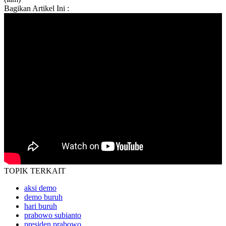
Bagikan Artikel Ini :
TOPIK
TERKAIT
aksi demo
demo buruh
hari buruh
prabowo subianto
presiden prabowo