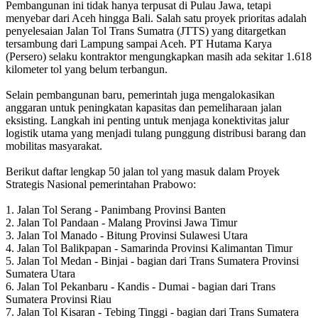
Pembangunan ini tidak hanya terpusat di Pulau Jawa, tetapi
menyebar dari Aceh hingga Bali. Salah satu proyek prioritas adalah
penyelesaian Jalan Tol Trans Sumatra (JTTS) yang ditargetkan
tersambung dari Lampung sampai Aceh. PT Hutama Karya
(Persero) selaku kontraktor mengungkapkan masih ada sekitar 1.618
kilometer tol yang belum terbangun.
Selain pembangunan baru, pemerintah juga mengalokasikan
anggaran untuk peningkatan kapasitas dan pemeliharaan jalan
eksisting. Langkah ini penting untuk menjaga konektivitas jalur
logistik utama yang menjadi tulang punggung distribusi barang dan
mobilitas masyarakat.
Berikut daftar lengkap 50 jalan tol yang masuk dalam Proyek
Strategis Nasional pemerintahan Prabowo:
1. Jalan Tol Serang - Panimbang Provinsi Banten
2. Jalan Tol Pandaan - Malang Provinsi Jawa Timur
3. Jalan Tol Manado - Bitung Provinsi Sulawesi Utara
4. Jalan Tol Balikpapan - Samarinda Provinsi Kalimantan Timur
5. Jalan Tol Medan - Binjai - bagian dari Trans Sumatera Provinsi
Sumatera Utara
6. Jalan Tol Pekanbaru - Kandis - Dumai - bagian dari Trans
Sumatera Provinsi Riau
7. Jalan Tol Kisaran - Tebing Tinggi - bagian dari Trans Sumatera