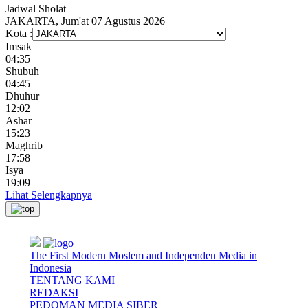
Jadwal
Sholat
JAKARTA, Jum'at 07 Agustus 2026
Kota :
Imsak
04:35
Shubuh
04:45
Dhuhur
12:02
Ashar
15:23
Maghrib
17:58
Isya
19:09
Lihat Selengkapnya
The First Modern Moslem and Independen Media in
Indonesia
TENTANG KAMI
REDAKSI
PEDOMAN MEDIA SIBER