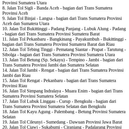
Provinsi Sumatera Utara
8. Jalan Tol Sigli - Banda Aceh - bagian dari Trans Sumatera
Provinsi Aceh
9. Jalan Tol Binjai - Langsa - bagian dari Trans Sumatera Provinsi
Aceh dan Sumatera Utara
10. Jalan Tol Bukittinggi - Padang Panjang - Lubuk Alung - Padang
- bagian dari Trans Sumatera Provinsi Sumatera Barat
11. Jalan Tol Pekanbaru - Bangkinang - Payakumbuh - Bukittinggi -
bagian dari Trans Sumatera Provinsi Sumatera Barat dan Riau
12. Jalan Tol Tebing Tinggi - Pematang Siantar - Prapat - Tarutung -
Sibolga - bagian dari Trans Sumatera Provinsi Sumatera Utara
13. Jalan Tol Betung (Sp. Sekayu) - Tempino - Jambi - bagian dari
Trans Sumatera Provinsi Jambi dan Sumatera Selatan
14. Jalan Tol Jambi - Rengat - bagian dari Trans Sumatera Provinsi
Jambi dan Riau
15. Jalan Tol Rengat - Pekanbaru - bagian dari Trans Sumatera
Provinsi Riau
16. Jalan Tol Simpang Indralaya - Muara Enim - bagian dari Trans
Sumatera Provinsi Sumatera Selatan
17. Jalan Tol Lubuk Linggau - Curup - Bengkulu - bagian dari
Trans Sumatera Provinsi Sumatera Selatan dan Bengkulu
18. Jalan Tol Kayu Agung - Palembang - Betung Provinsi Sumatera
Selatan
19. Jalan Tol Cileunyi - Sumedang - Dawuan Provinsi Jawa Barat
20. Jalan Tol Ciawi - Sukabumi - Ciranjang - Padalarang Provinsi