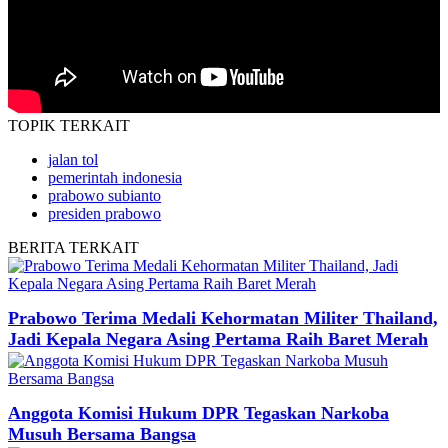
TOPIK
TERKAIT
jalan tol
pemerintah indonesia
prabowo subianto
presiden prabowo
BERITA
TERKAIT
Prabowo Terima Medali Kehormatan Militer Thailand,
Jadi Kepala Negara Asing Pertama Raih Baret Merah
Anggota Komisi Hukum DPR Tegaskan Narkoba
Musuh Bersama Bangsa