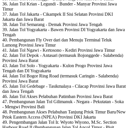
36. Jalan Tol Krian - Legundi - Bunder - Manyar Provinsi Jawa
Timur
37. Jalan Tol Jakarta - Cikampek II Sisi Selatan Provinsi DKI
Jakarta dan Jawa Barat
38. Jalan Tol Semarang - Demak Provinsi Jawa Tengah
39. Jalan Tol Yogyakarta - Bawen Provinsi DI Yogyakarta dan Jawa
Tengah
40. Pembangunan Fly Over dari dan Menuju Terminal Teluk
Lamong Provinsi Jawa Timur
41. Jalan Tol Ngawi - Kertosono - Kediri Provinsi Jawa Timur
42. Jalan Tol Depok - Antasari (termasuk Bojonggede - Salabenda)
Provinsi Jawa Barat
43. Jalan Tol Solo - Yogyakarta - Kulon Progo Provinsi Jawa
Tengah dan DI Yogyakarta
44. Jalan Tol Bogor Ring Road (termasuk Caringin - Salabenda)
Provinsi Jawa Barat
45. Jalan Tol Gedebage - Tasikmalaya - Cilacap Provinsi Jawa Barat
dan Jawa Tengah
46. Jalan Tol Akses Pelabuhan Patimban Provinsi Jawa Barat
47. Pembangunan Jalan Tol Gilimanuk - Negara - Pekutatan - Soka
- Mengwi Provinsi Bali
48. Pembangunan Akses Pelabuhan Tanjung Priok Timur Baru/New
Priok Eastern Access (NPEA) Provinsi DKI Jakarta
49. Pengembangan Jalan Tol Ir. Wiyoto Wiyono, M.Sc. Section
Harbour Road II (Pembangunan Jalan Tol Ancol Timur - Pluit