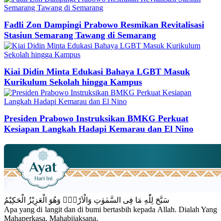
Fadli Zon Dampingi Prabowo Resmikan Revitalisasi
Stasiun Semarang Tawang di Semarang
Kiai Didin Minta Edukasi Bahaya LGBT Masuk
Kurikulum Sekolah hingga Kampus
Presiden Prabowo Instruksikan BMKG Perkuat
Kesiapan Langkah Hadapi Kemarau dan El Nino
سَبَّحَ لِلّٰهِ مَا فِى السَّمٰوٰتِ وَالْاَرْضِۚ وَهُوَ الْعَزِيْزُ الْحَكِيْمُ
Apa yang di langit dan di bumi bertasbih kepada Allah. Dialah Yang
Mahaperkasa, Mahabijaksana.