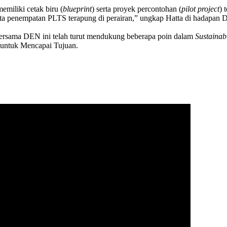
miliki cetak biru (
blueprint
) serta proyek percontohan (
pilot project
) 
erta penempatan PLTS terapung di perairan,” ungkap Hatta di hadapan
 bersama DEN ini telah turut mendukung beberapa poin dalam
Sustainab
n untuk Mencapai Tujuan.