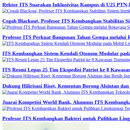
Rektor ITS Suarakan Inklusivitas Kampus di U25 PTN
Cegah Blackout, Profesor ITS Kembangkan Stabilitas Sis
Profesor ITS Perkuat Bangunan Tahan Gempa melalui
ITS Kembangkan Sistem Kendali Otonom Modular pada 
ITS Resmi Lepas 25 Tim Ekspedisi Patriot ke 8 Kawasan
Dukung Hilirisasi Riset, Kementan Borong Alsintan dan
Juarai Kompetisi World Bank, Alumnus ITS Kembangk
Profesor ITS Kembangkan Bakteri untuk Pulihkan Lin