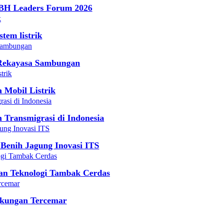
-BH Leaders Forum 2026
tem listrik
 Rekayasa Sambungan
Mobil Listrik
 Transmigrasi di Indonesia
 Benih Jagung Inovasi ITS
an Teknologi Tambak Cerdas
gkungan Tercemar