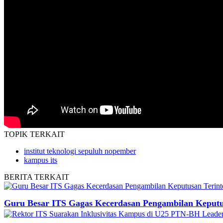
TOPIK
TERKAIT
institut teknologi sepuluh nopember
kampus its
BERITA
TERKAIT
Guru Besar ITS Gagas Kecerdasan Pengambilan Keputus