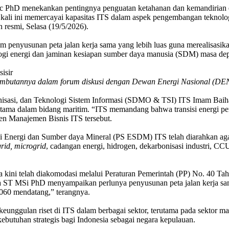
hD menekankan pentingnya penguatan ketahanan dan kemandirian ene
i kali ini memercayai kapasitas ITS dalam aspek pengembangan teknol
n resmi, Selasa (19/5/2026).
m penyusunan peta jalan kerja sama yang lebih luas guna merealisasikan
ologi energi dan jaminan kesiapan sumber daya manusia (SDM) masa de
ambutannya dalam forum diskusi dengan Dewan Energi Nasional (DEN)
anisasi, dan Teknologi Sistem Informasi (SDMO & TSI) ITS Imam Ba
rutama dalam bidang maritim. “ITS memandang bahwa transisi energi per
en Manajemen Bisnis ITS tersebut.
di Energi dan Sumber daya Mineral (PS ESDM) ITS telah diarahkan agar 
rid, microgrid
, cadangan energi, hidrogen, dekarbonisasi industri, CCUS
kini telah diakomodasi melalui Peraturan Pemerintah (PP) No. 40 Tah
T MSi PhD menyampaikan perlunya penyusunan peta jalan kerja sama ag
2060 mendatang,” terangnya.
keunggulan riset di ITS dalam berbagai sektor, terutama pada sektor
kebutuhan strategis bagi Indonesia sebagai negara kepulauan.