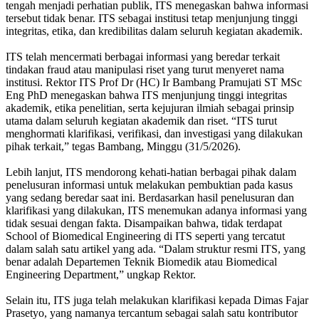
tengah menjadi perhatian publik, ITS menegaskan bahwa informasi
tersebut tidak benar. ITS sebagai institusi tetap menjunjung tinggi
integritas, etika, dan kredibilitas dalam seluruh kegiatan akademik.
ITS telah mencermati berbagai informasi yang beredar terkait
tindakan fraud atau manipulasi riset yang turut menyeret nama
institusi. Rektor ITS Prof Dr (HC) Ir Bambang Pramujati ST MSc
Eng PhD menegaskan bahwa ITS menjunjung tinggi integritas
akademik, etika penelitian, serta kejujuran ilmiah sebagai prinsip
utama dalam seluruh kegiatan akademik dan riset. “ITS turut
menghormati klarifikasi, verifikasi, dan investigasi yang dilakukan
pihak terkait,” tegas Bambang, Minggu (31/5/2026).
Lebih lanjut, ITS mendorong kehati-hatian berbagai pihak dalam
penelusuran informasi untuk melakukan pembuktian pada kasus
yang sedang beredar saat ini. Berdasarkan hasil penelusuran dan
klarifikasi yang dilakukan, ITS menemukan adanya informasi yang
tidak sesuai dengan fakta. Disampaikan bahwa, tidak terdapat
School of Biomedical Engineering di ITS seperti yang tercatut
dalam salah satu artikel yang ada. “Dalam struktur resmi ITS, yang
benar adalah Departemen Teknik Biomedik atau Biomedical
Engineering Department,” ungkap Rektor.
Selain itu, ITS juga telah melakukan klarifikasi kepada Dimas Fajar
Prasetyo, yang namanya tercantum sebagai salah satu kontributor