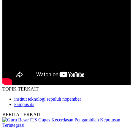
TOPIK
TERKAIT
institut teknologi sepuluh nopember
kampus its
BERITA
TERKAIT