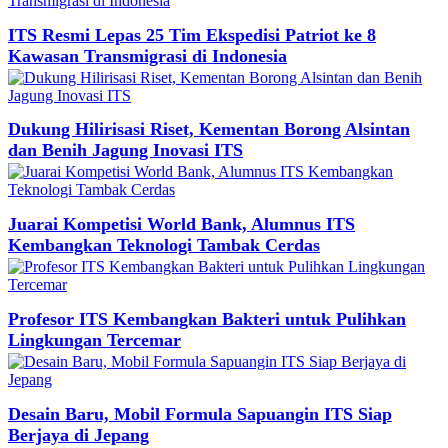
ITS Resmi Lepas 25 Tim Ekspedisi Patriot ke 8
Kawasan Transmigrasi di Indonesia
Dukung Hilirisasi Riset, Kementan Borong Alsintan
dan Benih Jagung Inovasi ITS
Juarai Kompetisi World Bank, Alumnus ITS
Kembangkan Teknologi Tambak Cerdas
Profesor ITS Kembangkan Bakteri untuk Pulihkan
Lingkungan Tercemar
Desain Baru, Mobil Formula Sapuangin ITS Siap
Berjaya di Jepang