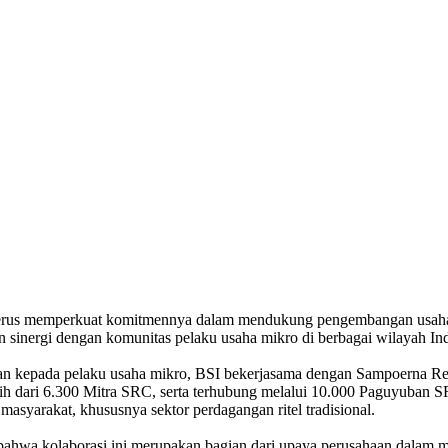
 terus memperkuat komitmennya dalam mendukung pengembangan usah
in sinergi dengan komunitas pelaku usaha mikro di berbagai wilayah In
 kepada pelaku usaha mikro, BSI bekerjasama dengan Sampoerna Ret
ebih dari 6.300 Mitra SRC, serta terhubung melalui 10.000 Paguyuban
masyarakat, khususnya sektor perdagangan ritel tradisional.
ahwa kolaborasi ini merupakan bagian dari upaya perusahaan dalam