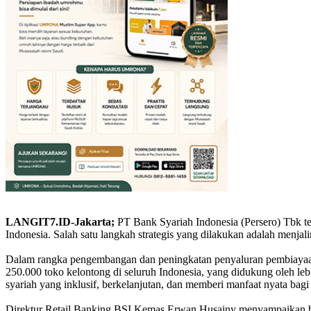
LANGIT7.ID-Jakarta;
PT Bank Syariah Indonesia (Persero) Tbk
Indonesia. Salah satu langkah strategis yang dilakukan adalah menjal
Dalam rangka pengembangan dan peningkatan penyaluran pembiayaan
250.000 toko kelontong di seluruh Indonesia, yang didukung oleh l
syariah yang inklusif, berkelanjutan, dan memberi manfaat nyata bagi 
Direktur Retail Banking BSI Kemas Erwan Husainy menyampaikan b