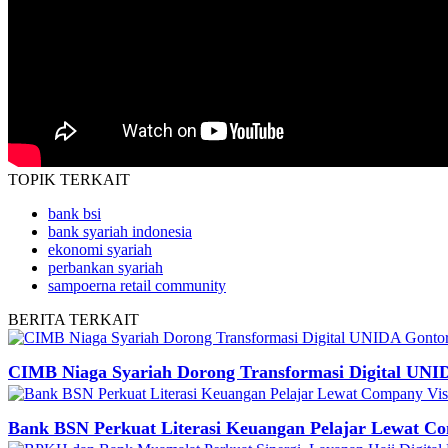
TOPIK
TERKAIT
bank bsi
bank syariah indonesia
ekonomi syariah
perbankan syariah
sampoerna retail community
BERITA
TERKAIT
CIMB Niaga Syariah Dorong Transformasi Digital UNI
Bank BSN Perkuat Literasi Keuangan Pelajar Lewat Co