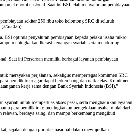
mbuhan ekonomi nasional. Saat ini BSI telah menyalurkan pembiayaan
 pembiayaan sekitar 250 ribu toko kelontong SRC di seluruh
 (3/6/2026).
ia. BSI optimis penyaluran pembiayaan kepada pelaku usaha mikro
 mampu meningkatkan literasi keuangan syariah serta mendorong
l. Saat ini Perseroan memiliki berbagai layanan pembiayaan
tuk merayakan perjalanan, sekaligus mempertegas komitmen SRC
ra pemilik toko agar dapat berkembang dan naik kelas. Komitmen
andatanganan kerja sama dengan Bank Syariah Indonesia (BSI),”
 syariah untuk memperluas akses pasar, serta menghadirkan layanan
bantu para pemilik toko meningkatkan pengelolaan usaha, mulai dari
akin relevan, berdaya saing, dan mampu berkembang mengikuti
t, sejalan dengan prioritas nasional dalam mewujudkan