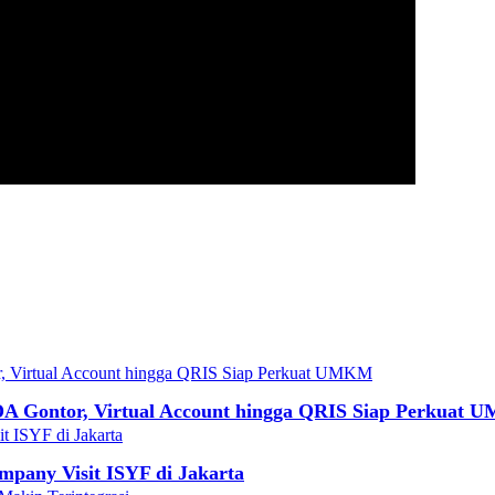
DA Gontor, Virtual Account hingga QRIS Siap Perkuat
mpany Visit ISYF di Jakarta