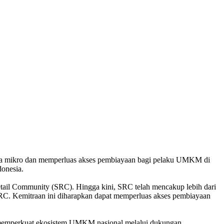
a mikro dan memperluas akses pembiayaan bagi pelaku UMKM di
donesia.
ail Community (SRC). Hingga kini, SRC telah mencakup lebih dari
 SRC. Kemitraan ini diharapkan dapat memperluas akses pembiayaan
 memperkuat ekosistem UMKM nasional melalui dukungan