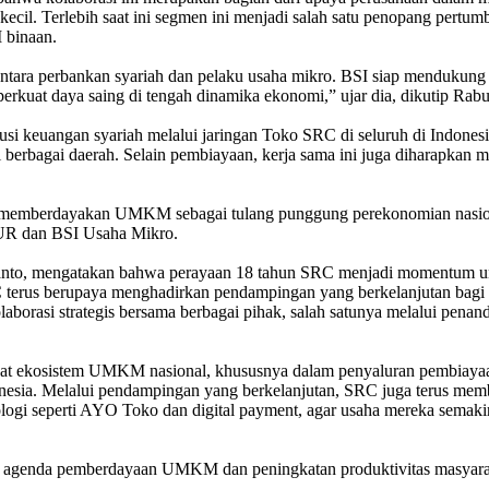
kecil. Terlebih saat ini segmen ini menjadi salah satu penopang pertu
 binaan.
 antara perbankan syariah dan pelaku usaha mikro. BSI siap mendukung
rkuat daya saing di tengah dinamika ekonomi,” ujar dia, dikutip Rabu
usi keuangan syariah melalui jaringan Toko SRC di seluruh di Indones
i berbagai daerah. Selain pembiayaan, kerja sama ini juga diharapkan
n memberdayakan UMKM sebagai tulang punggung perekonomian nasiona
UR dan BSI Usaha Mikro.
nto, mengatakan bahwa perayaan 18 tahun SRC menjadi momentum un
rus berupaya menghadirkan pendampingan yang berkelanjutan bagi pa
olaborasi strategis bersama berbagai pihak, salah satunya melalui pen
at ekosistem UMKM nasional, khususnya dalam penyaluran pembiayaan
donesia. Melalui pendampingan yang berkelanjutan, SRC juga terus mem
eknologi seperti AYO Toko dan digital payment, agar usaha mereka sem
 agenda pemberdayaan UMKM dan peningkatan produktivitas masyaraka