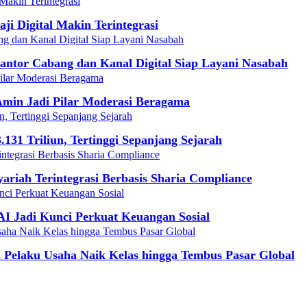
i Digital Makin Terintegrasi
ntor Cabang dan Kanal Digital Siap Layani Nasabah
min Jadi Pilar Moderasi Beragama
131 Triliun, Tertinggi Sepanjang Sejarah
iah Terintegrasi Berbasis Sharia Compliance
I Jadi Kunci Perkuat Keuangan Sosial
Pelaku Usaha Naik Kelas hingga Tembus Pasar Global