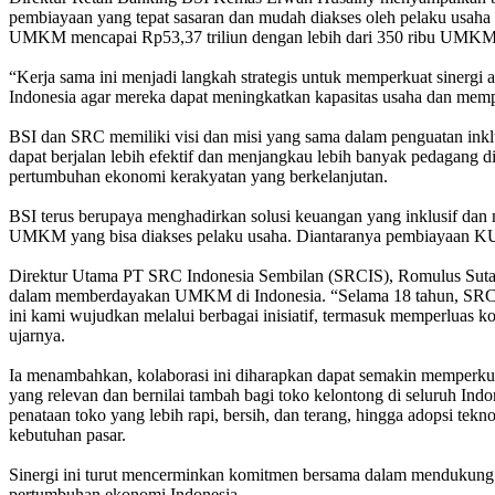
pembiayaan yang tepat sasaran dan mudah diakses oleh pelaku usaha 
UMKM mencapai Rp53,37 triliun dengan lebih dari 350 ribu UMKM
“Kerja sama ini menjadi langkah strategis untuk memperkuat sinergi
Indonesia agar mereka dapat meningkatkan kapasitas usaha dan mempe
BSI dan SRC memiliki visi dan misi yang sama dalam penguatan inkl
dapat berjalan lebih efektif dan menjangkau lebih banyak pedagang d
pertumbuhan ekonomi kerakyatan yang berkelanjutan.
BSI terus berupaya menghadirkan solusi keuangan yang inklusif da
UMKM yang bisa diakses pelaku usaha. Diantaranya pembiayaan K
Direktur Utama PT SRC Indonesia Sembilan (SRCIS), Romulus Suta
dalam memberdayakan UMKM di Indonesia. “Selama 18 tahun, SRC te
ini kami wujudkan melalui berbagai inisiatif, termasuk memperluas k
ujarnya.
Ia menambahkan, kolaborasi ini diharapkan dapat semakin memperku
yang relevan dan bernilai tambah bagi toko kelontong di seluruh In
penataan toko yang lebih rapi, bersih, dan terang, hingga adopsi t
kebutuhan pasar.
Sinergi ini turut mencerminkan komitmen bersama dalam mendukung
pertumbuhan ekonomi Indonesia.