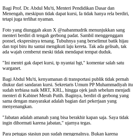
Bagi Prof. Dr. Abdul Mu'ti, Menteri Pendidikan Dasar dan
Menengah, meskipun tidak dapat kursi, Ia tidak hanya rela berdiri,
tetapi juga terlihat nyaman.
Foto yang diunggah akun X @nabanmudrik menunjukkan sang
menteri berdiri di tengah gerbong padat. Sambil menggenggam
ponsel, ekspresinya tenang. Tubuhnya yang berselimut batik hijau
dan topi biru itu santai mengikuti laju kereta. Tak ada gelisah, tak
ada wajah cemberut meski tidak mendapat tempat duduk.
"Ini mentri gak dapet kursi, tp nyantai bgt," komentar salah satu
warganet.
Bagi Abdul Mu'ti, kenyamanan di transportasi publik tidak pernah
diukur dari sandaran kursi. Sekretaris Umum PP Muhammadiyah itu
sudah terbiasa naik MRT, KRL, hingga ojek jauh sebelum menjadi
menteri di Kabinet Merah Putih. Baginya, berdiri di gerbong yang
sama dengan masyarakat adalah bagian dari pekerjaan yang
menyenangkan.
"Jabatan adalah amanah yang bisa berakhir kapan saja. Saya tidak
ingin dihormati karena jabatan," ujarnya tegas.
Para petugas stasiun pun sudah mengenalnya. Bukan karena