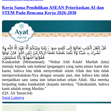
Kerja Sama Pendidikan ASEAN Prioritaskan AI dan
STEM Pada Rencana Kerja 2026-2030
قُلْ يٰٓاَهْلَ الْكِتٰبِ تَعَالَوْا اِلٰى كَلِمَةٍ سَوَاۤءٍۢ بَيْنَنَا وَبَيْنَكُمْ اَلَّا نَعْبُدَ اِلَّا اللّٰهَ وَلَا
نُشْرِكَ بِهٖ شَيْـًٔا وَّلَا يَتَّخِذَ بَعْضُنَا بَعْضًا اَرْبَابًا مِّنْ دُوْنِ اللّٰهِ ۗ فَاِنْ تَوَلَّوْا
فَقُوْلُوا اشْهَدُوْا بِاَنَّا مُسْلِمُوْنَ
Katakanlah (Muhammad), “Wahai Ahli Kitab! Marilah (kita)
menuju kepada satu kalimat (pegangan) yang sama antara kami dan
kamu, bahwa kita tidak menyembah selain Allah dan kita tidak
mempersekutukan-Nya dengan sesuatu pun, dan bahwa kita tidak
menjadikan satu sama lain tuhan-tuhan selain Allah. Jika mereka
berpaling maka katakanlah (kepada mereka), “Saksikanlah, bahwa
kami adalah orang Muslim.”
(QS. Ali 'Imran:64)
Surat Lainnya