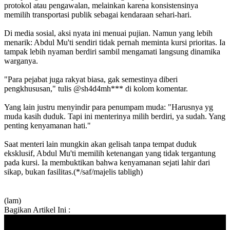
protokol atau pengawalan, melainkan karena konsistensinya
memilih transportasi publik sebagai kendaraan sehari-hari.
Di media sosial, aksi nyata ini menuai pujian. Namun yang lebih
menarik: Abdul Mu'ti sendiri tidak pernah meminta kursi prioritas. Ia
tampak lebih nyaman berdiri sambil mengamati langsung dinamika
warganya.
"Para pejabat juga rakyat biasa, gak semestinya diberi
pengkhususan," tulis @sh4d4mh*** di kolom komentar.
Yang lain justru menyindir para penumpam muda: "Harusnya yg
muda kasih duduk. Tapi ini menterinya milih berdiri, ya sudah. Yang
penting kenyamanan hati."
Saat menteri lain mungkin akan gelisah tanpa tempat duduk
eksklusif, Abdul Mu'ti memilih ketenangan yang tidak tergantung
pada kursi. Ia membuktikan bahwa kenyamanan sejati lahir dari
sikap, bukan fasilitas.(*/saf/majelis tabligh)
(lam)
Bagikan Artikel Ini :