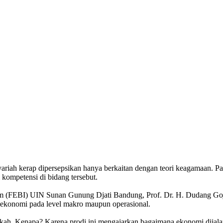
riah kerap dipersepsikan hanya berkaitan dengan teori keagamaan. Pad
kompetensi di bidang tersebut.
slam (FEBI) UIN Sunan Gunung Djati Bandung, Prof. Dr. H. Dudang G
 ekonomi pada level makro maupun operasional.
rkah. Kenapa? Karena prodi ini mengajarkan bagaimana ekonomi dijalank