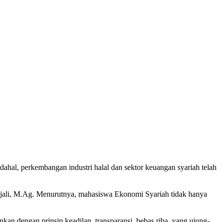
ahal, perkembangan industri halal dan sektor keuangan syariah telah
ojali, M.Ag. Menurutnya, mahasiswa Ekonomi Syariah tidak hanya
an dengan prinsip keadilan, transparansi, bebas riba, yang ujung-