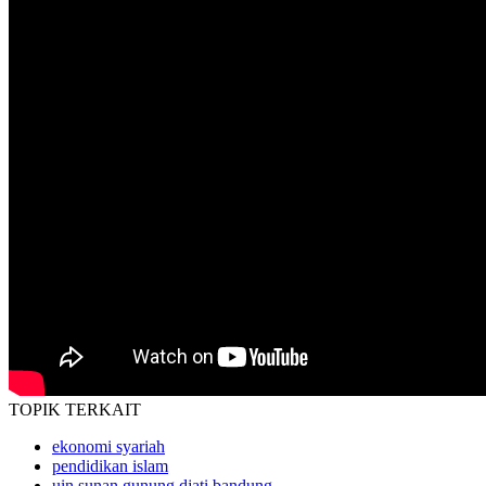
TOPIK
TERKAIT
ekonomi syariah
pendidikan islam
uin sunan gunung djati bandung