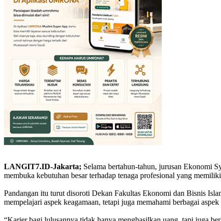
LANGIT7.ID-Jakarta;
Selama bertahun-tahun, jurusan Ekonomi Sya
membuka kebutuhan besar terhadap tenaga profesional yang memiliki 
Pandangan itu turut disoroti Dekan Fakultas Ekonomi dan Bisnis I
mempelajari aspek keagamaan, tetapi juga memahami berbagai aspek
“Karier bagi lulusannya tidak hanya menghasilkan uang, tapi juga be