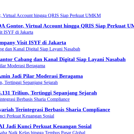
DA Gontor, Virtual Account hingga QRIS Siap Perkuat
mpany Visit ISYF di Jakarta
ntor Cabang dan Kanal Digital Siap Layani Nasabah
min Jadi Pilar Moderasi Beragama
131 Triliun, Tertinggi Sepanjang Sejarah
iah Terintegrasi Berbasis Sharia Compliance
I Jadi Kunci Perkuat Keuangan Sosial