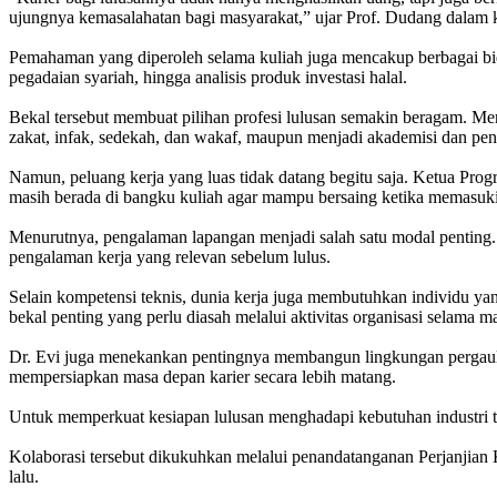
ujungnya kemasalahatan bagi masyarakat,” ujar Prof. Dudang dalam 
Pemahaman yang diperoleh selama kuliah juga mencakup berbagai bida
pegadaian syariah, hingga analisis produk investasi halal.
Bekal tersebut membuat pilihan profesi lulusan semakin beragam. Mere
zakat, infak, sedekah, dan wakaf, maupun menjadi akademisi dan pene
Namun, peluang kerja yang luas tidak datang begitu saja. Ketua P
masih berada di bangku kuliah agar mampu bersaing ketika memasuki 
Menurutnya, pengalaman lapangan menjadi salah satu modal penting. 
pengalaman kerja yang relevan sebelum lulus.
Selain kompetensi teknis, dunia kerja juga membutuhkan individu yan
bekal penting yang perlu diasah melalui aktivitas organisasi selama m
Dr. Evi juga menekankan pentingnya membangun lingkungan pergaulan
mempersiapkan masa depan karier secara lebih matang.
Untuk memperkuat kesiapan lulusan menghadapi kebutuhan industri 
Kolaborasi tersebut dikukuhkan melalui penandatanganan Perjanji
lalu.