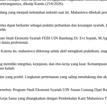
keterangannya, dikutip Kamis (25/6/2026).
ng yang menjadi kebutuhan industri saat ini. Mahasiswa dibekali peng
ka dapat berkarier sebagai praktisi perbankan dan keuangan syariah, k
liti.
rogram Studi Ekonomi Syariah FEBI UIN Bandung Dr. Evi Sopiah, M.A
dunia profesional.
Karena itu, mahasiswa didorong untuk aktif mengikuti praktikum, maga
g memiliki integritas, kejujuran, dan etos kerja yang kuat. Kemampuan
asa kuliah.
 yang positif. Lingkaran pertemanan yang saling mendukung dan akti
tersebut, Program Studi Ekonomi Syariah UIN Sunan Gunung Djati Ban
an Kerja Sama yang dirangkaikan dengan Pembekalan Karir Mahasisw