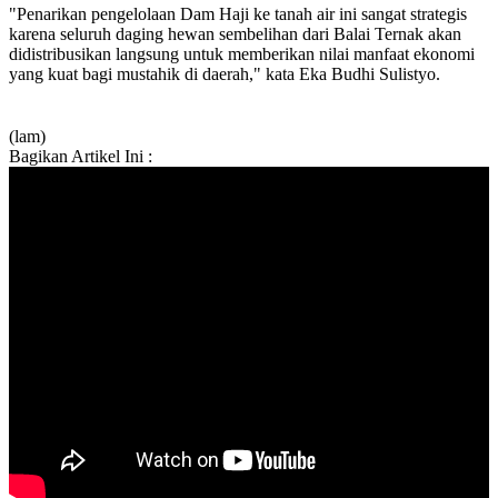
"Penarikan pengelolaan Dam Haji ke tanah air ini sangat strategis
karena seluruh daging hewan sembelihan dari Balai Ternak akan
didistribusikan langsung untuk memberikan nilai manfaat ekonomi
yang kuat bagi mustahik di daerah," kata Eka Budhi Sulistyo.
(lam)
Bagikan Artikel Ini :