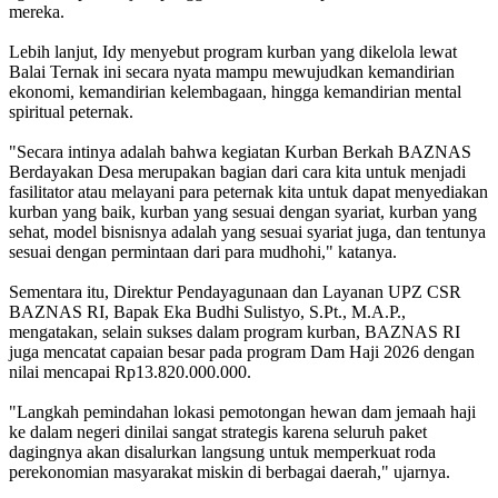
mereka.
Lebih lanjut, Idy menyebut program kurban yang dikelola lewat
Balai Ternak ini secara nyata mampu mewujudkan kemandirian
ekonomi, kemandirian kelembagaan, hingga kemandirian mental
spiritual peternak.
"Secara intinya adalah bahwa kegiatan Kurban Berkah BAZNAS
Berdayakan Desa merupakan bagian dari cara kita untuk menjadi
fasilitator atau melayani para peternak kita untuk dapat menyediakan
kurban yang baik, kurban yang sesuai dengan syariat, kurban yang
sehat, model bisnisnya adalah yang sesuai syariat juga, dan tentunya
sesuai dengan permintaan dari para mudhohi," katanya.
Sementara itu, Direktur Pendayagunaan dan Layanan UPZ CSR
BAZNAS RI, Bapak Eka Budhi Sulistyo, S.Pt., M.A.P.,
mengatakan, selain sukses dalam program kurban, BAZNAS RI
juga mencatat capaian besar pada program Dam Haji 2026 dengan
nilai mencapai Rp13.820.000.000.
"Langkah pemindahan lokasi pemotongan hewan dam jemaah haji
ke dalam negeri dinilai sangat strategis karena seluruh paket
dagingnya akan disalurkan langsung untuk memperkuat roda
perekonomian masyarakat miskin di berbagai daerah," ujarnya.