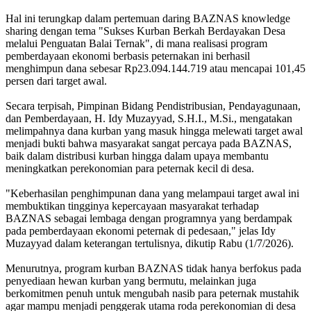
Hal ini terungkap dalam pertemuan daring BAZNAS knowledge
sharing dengan tema "Sukses Kurban Berkah Berdayakan Desa
melalui Penguatan Balai Ternak", di mana realisasi program
pemberdayaan ekonomi berbasis peternakan ini berhasil
menghimpun dana sebesar Rp23.094.144.719 atau mencapai 101,45
persen dari target awal.
Secara terpisah, Pimpinan Bidang Pendistribusian, Pendayagunaan,
dan Pemberdayaan, H. Idy Muzayyad, S.H.I., M.Si., mengatakan
melimpahnya dana kurban yang masuk hingga melewati target awal
menjadi bukti bahwa masyarakat sangat percaya pada BAZNAS,
baik dalam distribusi kurban hingga dalam upaya membantu
meningkatkan perekonomian para peternak kecil di desa.
"Keberhasilan penghimpunan dana yang melampaui target awal ini
membuktikan tingginya kepercayaan masyarakat terhadap
BAZNAS sebagai lembaga dengan programnya yang berdampak
pada pemberdayaan ekonomi peternak di pedesaan," jelas Idy
Muzayyad dalam keterangan tertulisnya, dikutip Rabu (1/7/2026).
Menurutnya, program kurban BAZNAS tidak hanya berfokus pada
penyediaan hewan kurban yang bermutu, melainkan juga
berkomitmen penuh untuk mengubah nasib para peternak mustahik
agar mampu menjadi penggerak utama roda perekonomian di desa