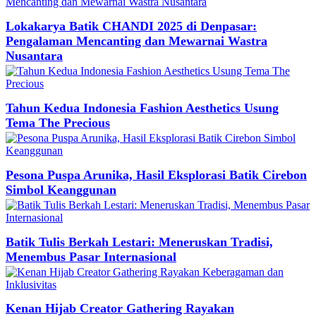
Lokakarya Batik CHANDI 2025 di Denpasar:
Pengalaman Mencanting dan Mewarnai Wastra
Nusantara
Tahun Kedua Indonesia Fashion Aesthetics Usung
Tema The Precious
Pesona Puspa Arunika, Hasil Eksplorasi Batik Cirebon
Simbol Keanggunan
Batik Tulis Berkah Lestari: Meneruskan Tradisi,
Menembus Pasar Internasional
Kenan Hijab Creator Gathering Rayakan