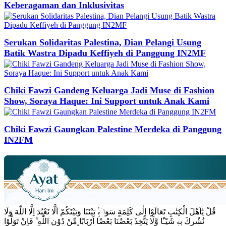
Keberagaman dan Inklusivitas
Serukan Solidaritas Palestina, Dian Pelangi Usung
Batik Wastra Dipadu Keffiyeh di Panggung IN2MF
Chiki Fawzi Gandeng Keluarga Jadi Muse di Fashion
Show, Soraya Haque: Ini Support untuk Anak Kami
Chiki Fawzi Gaungkan Palestine Merdeka di Panggung
IN2FM
قُلْ يٰٓاَهْلَ الْكِتٰبِ تَعَالَوْا اِلٰى كَلِمَةٍ سَوَاۤءٍۢ بَيْنَنَا وَبَيْنَكُمْ اَلَّا نَعْبُدَ اِلَّا اللّٰهَ وَلَا
نُشْرِكَ بِهٖ شَيْـًٔا وَّلَا يَتَّخِذَ بَعْضُنَا بَعْضًا اَرْبَابًا مِّنْ دُوْنِ اللّٰهِ ۗ فَاِنْ تَوَلَّوْا