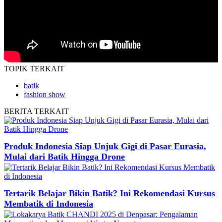
TOPIK
TERKAIT
batik
fashion show
BERITA
TERKAIT
Produk Indonesia Siap Unjuk Gigi di Pasar Eurasia,
Mulai dari Batik Hingga Drone
Tertarik Belajar Bikin Batik? Ini Rekomendasi Kursus
Membatik di Indonesia