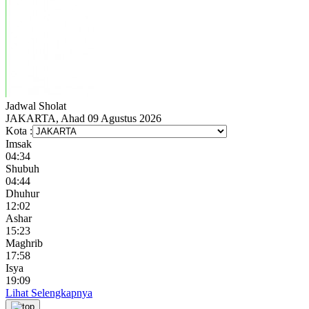
Jadwal
Sholat
JAKARTA, Ahad 09 Agustus 2026
Kota :
Imsak
04:34
Shubuh
04:44
Dhuhur
12:02
Ashar
15:23
Maghrib
17:58
Isya
19:09
Lihat Selengkapnya