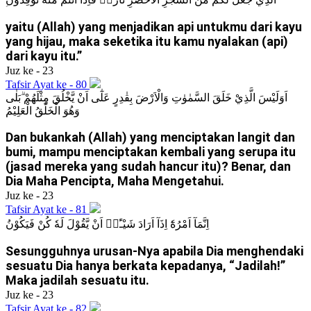
yaitu (Allah) yang menjadikan api untukmu dari kayu
yang hijau, maka seketika itu kamu nyalakan (api)
dari kayu itu.”
Juz ke - 23
Tafsir Ayat ke - 80
اَوَلَيْسَ الَّذِيْ خَلَقَ السَّمٰوٰتِ وَالْاَرْضَ بِقٰدِرٍ عَلٰٓى اَنْ يَّخْلُقَ مِثْلَهُمْ ۗبَلٰى
وَهُوَ الْخَلّٰقُ الْعَلِيْمُ
Dan bukankah (Allah) yang menciptakan langit dan
bumi, mampu menciptakan kembali yang serupa itu
(jasad mereka yang sudah hancur itu)? Benar, dan
Dia Maha Pencipta, Maha Mengetahui.
Juz ke - 23
Tafsir Ayat ke - 81
اِنَّمَآ اَمْرُهٗٓ اِذَآ اَرَادَ شَيْـًٔاۖ اَنْ يَّقُوْلَ لَهٗ كُنْ فَيَكُوْنُ
Sesungguhnya urusan-Nya apabila Dia menghendaki
sesuatu Dia hanya berkata kepadanya, “Jadilah!”
Maka jadilah sesuatu itu.
Juz ke - 23
Tafsir Ayat ke - 82