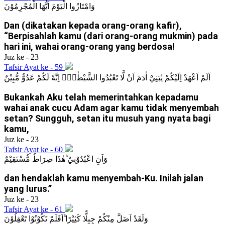
وَامْتَازُوا الْيَوْمَ اَيُّهَا الْمُجْرِمُوْنَ
Dan (dikatakan kepada orang-orang kafir),
“Berpisahlah kamu (dari orang-orang mukmin) pada
hari ini, wahai orang-orang yang berdosa!
Juz ke - 23
Tafsir Ayat ke - 59
اَلَمْ اَعْهَدْ اِلَيْكُمْ يٰبَنِيْٓ اٰدَمَ اَنْ لَّا تَعْبُدُوا الشَّيْطٰنَۚ اِنَّهٗ لَكُمْ عَدُوٌّ مُّبِيْنٌ
Bukankah Aku telah memerintahkan kepadamu
wahai anak cucu Adam agar kamu tidak menyembah
setan? Sungguh, setan itu musuh yang nyata bagi
kamu,
Juz ke - 23
Tafsir Ayat ke - 60
وَاَنِ اعْبُدُوْنِيْ ۗهٰذَا صِرَاطٌ مُّسْتَقِيْمٌ
dan hendaklah kamu menyembah-Ku. Inilah jalan
yang lurus.”
Juz ke - 23
Tafsir Ayat ke - 61
وَلَقَدْ اَضَلَّ مِنْكُمْ جِبِلًّا كَثِيْرًا ۗاَفَلَمْ تَكُوْنُوْا تَعْقِلُوْنَ