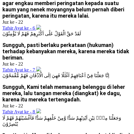
agar engkau memberi peringatan kepada suatu
kaum yang nenek moyangnya belum pernah diberi
peringatan, karena itu mereka lalai.
Juz ke - 22
Tafsir Ayat ke - 6
لَقَدْ حَقَّ الْقَوْلُ عَلٰٓى اَكْثَرِهِمْ فَهُمْ لَا يُؤْمِنُوْنَ
Sungguh, pasti berlaku perkataan (hukuman)
terhadap kebanyakan mereka, karena mereka tidak
beriman.
Juz ke - 22
Tafsir Ayat ke - 7
اِنَّا جَعَلْنَا فِيْٓ اَعْنَاقِهِمْ اَغْلٰلًا فَهِيَ اِلَى الْاَذْقَانِ فَهُمْ مُّقْمَحُوْنَ
Sungguh, Kami telah memasang belenggu di leher
mereka, lalu tangan mereka (diangkat) ke dagu,
karena itu mereka tertengadah.
Juz ke - 22
Tafsir Ayat ke - 8
وَجَعَلْنَا مِنْۢ بَيْنِ اَيْدِيْهِمْ سَدًّا وَّمِنْ خَلْفِهِمْ سَدًّا فَاَغْشَيْنٰهُمْ فَهُمْ لَا
يُبْصِرُوْنَ