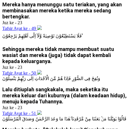
Mereka hanya menunggu satu teriakan, yang akan
membinasakan mereka ketika mereka sedang
bertengkar.
Juz ke - 23
Tafsir Ayat ke - 49
فَلَا يَسْتَطِيْعُوْنَ تَوْصِيَةً وَّلَآ اِلٰٓى اَهْلِهِمْ يَرْجِعُوْنَ ࣖ
Sehingga mereka tidak mampu membuat suatu
wasiat dan mereka (juga) tidak dapat kembali
kepada keluarganya.
Juz ke - 23
Tafsir Ayat ke - 50
وَنُفِخَ فِى الصُّوْرِ فَاِذَا هُمْ مِّنَ الْاَجْدَاثِ اِلٰى رَبِّهِمْ يَنْسِلُوْنَ
Lalu ditiuplah sangkakala, maka seketika itu
mereka keluar dari kuburnya (dalam keadaan hidup),
menuju kepada Tuhannya.
Juz ke - 23
Tafsir Ayat ke - 51
قَالُوْا يٰوَيْلَنَا مَنْۢ بَعَثَنَا مِنْ مَّرْقَدِنَا ۜهٰذَا مَا وَعَدَ الرَّحْمٰنُ وَصَدَقَ الْمُرْسَلُوْنَ