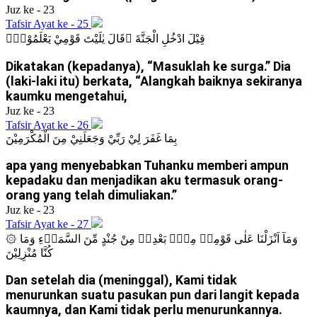
Juz ke - 23
Tafsir Ayat ke - 25
قِيْلَ ادْخُلِ الْجَنَّةَ ۗقَالَ يٰلَيْتَ قَوْمِيْ يَعْلَمُوْنَۙ
Dikatakan (kepadanya), “Masuklah ke surga.” Dia
(laki-laki itu) berkata, “Alangkah baiknya sekiranya
kaumku mengetahui,
Juz ke - 23
Tafsir Ayat ke - 26
بِمَا غَفَرَ لِيْ رَبِّيْ وَجَعَلَنِيْ مِنَ الْمُكْرَمِيْنَ
apa yang menyebabkan Tuhanku memberi ampun
kepadaku dan menjadikan aku termasuk orang-
orang yang telah dimuliakan.”
Juz ke - 23
Tafsir Ayat ke - 27
۞ وَمَآ اَنْزَلْنَا عَلٰى قَوْمِهٖ مِنْۢ بَعْدِهٖ مِنْ جُنْدٍ مِّنَ السَّمَاۤءِ وَمَا
كُنَّا مُنْزِلِيْنَ
Dan setelah dia (meninggal), Kami tidak
menurunkan suatu pasukan pun dari langit kepada
kaumnya, dan Kami tidak perlu menurunkannya.