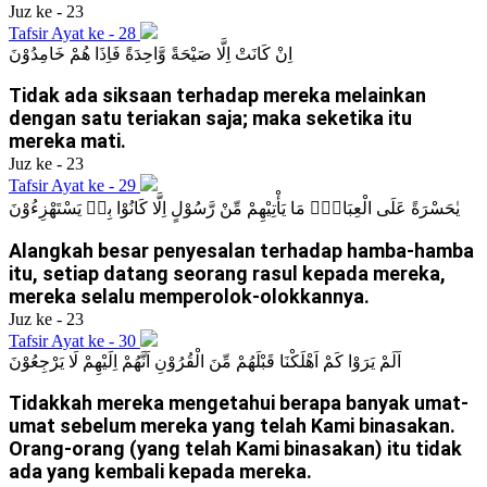
Juz ke - 23
Tafsir Ayat ke - 28
اِنْ كَانَتْ اِلَّا صَيْحَةً وَّاحِدَةً فَاِذَا هُمْ خَامِدُوْنَ
Tidak ada siksaan terhadap mereka melainkan
dengan satu teriakan saja; maka seketika itu
mereka mati.
Juz ke - 23
Tafsir Ayat ke - 29
يٰحَسْرَةً عَلَى الْعِبَادِۚ مَا يَأْتِيْهِمْ مِّنْ رَّسُوْلٍ اِلَّا كَانُوْا بِهٖ يَسْتَهْزِءُوْنَ
Alangkah besar penyesalan terhadap hamba-hamba
itu, setiap datang seorang rasul kepada mereka,
mereka selalu memperolok-olokkannya.
Juz ke - 23
Tafsir Ayat ke - 30
اَلَمْ يَرَوْا كَمْ اَهْلَكْنَا قَبْلَهُمْ مِّنَ الْقُرُوْنِ اَنَّهُمْ اِلَيْهِمْ لَا يَرْجِعُوْنَ
Tidakkah mereka mengetahui berapa banyak umat-
umat sebelum mereka yang telah Kami binasakan.
Orang-orang (yang telah Kami binasakan) itu tidak
ada yang kembali kepada mereka.