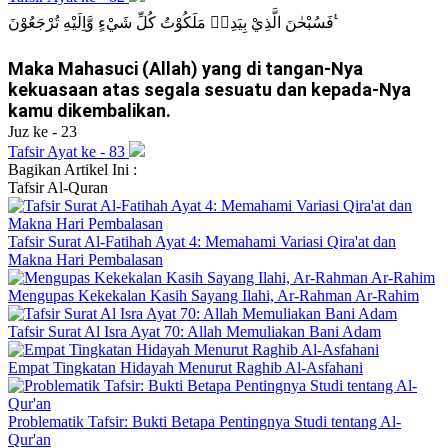
فَسُبْحٰنَ الَّذِيْ بِيَدِهٖ مَلَكُوْتُ كُلِّ شَيْءٍ وَّاِلَيْهِ تُرْجَعُوْنَ ࣖ
Maka Mahasuci (Allah) yang di tangan-Nya
kekuasaan atas segala sesuatu dan kepada-Nya
kamu dikembalikan.
Juz ke - 23
Tafsir Ayat ke - 83
Bagikan Artikel Ini :
Tafsir
Al-Quran
Tafsir Surat Al-Fatihah Ayat 4: Memahami Variasi Qira'at dan
Makna Hari Pembalasan
Mengupas Kekekalan Kasih Sayang Ilahi, Ar-Rahman Ar-Rahim
Tafsir Surat Al Isra Ayat 70: Allah Memuliakan Bani Adam
Empat Tingkatan Hidayah Menurut Raghib Al-Asfahani
Problematik Tafsir: Bukti Betapa Pentingnya Studi tentang Al-
Qur'an