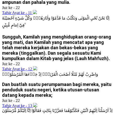
ampunan dan pahala yang mulia.
Juz ke - 22
Tafsir Ayat ke - 11
اِنَّا نَحْنُ نُحْيِ الْمَوْتٰى وَنَكْتُبُ مَا قَدَّمُوْا وَاٰثَارَهُمْۗ وَكُلَّ شَيْءٍ اَحْصَيْنٰهُ
فِيْٓ اِمَامٍ مُّبِيْنٍ ࣖ
Sungguh, Kamilah yang menghidupkan orang-orang
yang mati, dan Kamilah yang mencatat apa yang
telah mereka kerjakan dan bekas-bekas yang
mereka (tinggalkan). Dan segala sesuatu Kami
kumpulkan dalam Kitab yang jelas (Lauh Mahfuzh).
Juz ke - 22
Tafsir Ayat ke - 12
وَاضْرِبْ لَهُمْ مَّثَلًا اَصْحٰبَ الْقَرْيَةِۘ اِذْ جَاۤءَهَا الْمُرْسَلُوْنَۚ
Dan buatlah suatu perumpamaan bagi mereka, yaitu
penduduk suatu negeri, ketika utusan-utusan
datang kepada mereka;
Juz ke - 22
Tafsir Ayat ke - 13
اِذْ اَرْسَلْنَآ اِلَيْهِمُ اثْنَيْنِ فَكَذَّبُوْهُمَا فَعَزَّزْنَا بِثَالِثٍ فَقَالُوْٓا اِنَّآ اِلَيْكُمْ مُّرْسَلُوْنَ