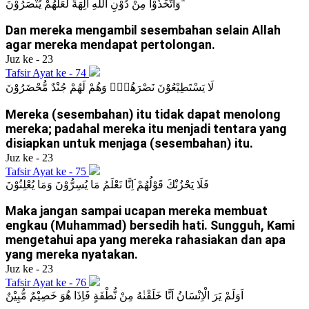
وَاتَّخَذُوْا مِنْ دُوْنِ اللّٰهِ اٰلِهَةً لَّعَلَّهُمْ يُنْصَرُوْنَ ۗ
Dan mereka mengambil sesembahan selain Allah
agar mereka mendapat pertolongan.
Juz ke - 23
Tafsir Ayat ke - 74
لَا يَسْتَطِيْعُوْنَ نَصْرَهُمْۙ وَهُمْ لَهُمْ جُنْدٌ مُّحْضَرُوْنَ
Mereka (sesembahan) itu tidak dapat menolong
mereka; padahal mereka itu menjadi tentara yang
disiapkan untuk menjaga (sesembahan) itu.
Juz ke - 23
Tafsir Ayat ke - 75
فَلَا يَحْزُنْكَ قَوْلُهُمْ ۘاِنَّا نَعْلَمُ مَا يُسِرُّوْنَ وَمَا يُعْلِنُوْنَ
Maka jangan sampai ucapan mereka membuat
engkau (Muhammad) bersedih hati. Sungguh, Kami
mengetahui apa yang mereka rahasiakan dan apa
yang mereka nyatakan.
Juz ke - 23
Tafsir Ayat ke - 76
اَوَلَمْ يَرَ الْاِنْسَانُ اَنَّا خَلَقْنٰهُ مِنْ نُّطْفَةٍ فَاِذَا هُوَ خَصِيْمٌ مُّبِيْنٌ