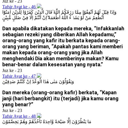
Juz ke - 23
Tafsir Ayat ke - 46
وَاِذَا قِيْلَ لَهُمْ اَنْفِقُوْا مِمَّا رَزَقَكُمُ اللّٰهُ ۙقَالَ الَّذِيْنَ كَفَرُوْا لِلَّذِيْنَ اٰمَنُوْٓا
اَنُطْعِمُ مَنْ لَّوْ يَشَاۤءُ اللّٰهُ اَطْعَمَهٗٓ ۖاِنْ اَنْتُمْ اِلَّا فِيْ ضَلٰلٍ مُّبِيْنٍ
Dan apabila dikatakan kepada mereka, “Infakkanlah
sebagian rezeki yang diberikan Allah kepadamu,”
orang-orang yang kafir itu berkata kepada orang-
orang yang beriman, “Apakah pantas kami memberi
makan kepada orang-orang yang jika Allah
menghendaki Dia akan memberinya makan? Kamu
benar-benar dalam kesesatan yang nyata.”
Juz ke - 23
Tafsir Ayat ke - 47
وَيَقُوْلُوْنَ مَتٰى هٰذَا الْوَعْدُ اِنْ كُنْتُمْ صٰدِقِيْنَ
Dan mereka (orang-orang kafir) berkata, “Kapan
janji (hari berbangkit) itu (terjadi) jika kamu orang
yang benar?”
Juz ke - 23
Tafsir Ayat ke - 48
مَا يَنْظُرُوْنَ اِلَّا صَيْحَةً وَّاحِدَةً تَأْخُذُهُمْ وَهُمْ يَخِصِّمُوْنَ