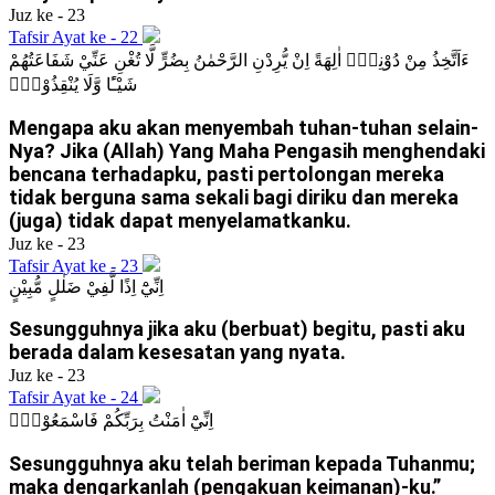
Juz ke - 23
Tafsir Ayat ke - 22
ءَاَتَّخِذُ مِنْ دُوْنِهٖٓ اٰلِهَةً اِنْ يُّرِدْنِ الرَّحْمٰنُ بِضُرٍّ لَّا تُغْنِ عَنِّيْ شَفَاعَتُهُمْ
شَيْـًٔا وَّلَا يُنْقِذُوْنِۚ
Mengapa aku akan menyembah tuhan-tuhan selain-
Nya? Jika (Allah) Yang Maha Pengasih menghendaki
bencana terhadapku, pasti pertolongan mereka
tidak berguna sama sekali bagi diriku dan mereka
(juga) tidak dapat menyelamatkanku.
Juz ke - 23
Tafsir Ayat ke - 23
اِنِّيْٓ اِذًا لَّفِيْ ضَلٰلٍ مُّبِيْنٍ
Sesungguhnya jika aku (berbuat) begitu, pasti aku
berada dalam kesesatan yang nyata.
Juz ke - 23
Tafsir Ayat ke - 24
اِنِّيْٓ اٰمَنْتُ بِرَبِّكُمْ فَاسْمَعُوْنِۗ
Sesungguhnya aku telah beriman kepada Tuhanmu;
maka dengarkanlah (pengakuan keimanan)-ku.”