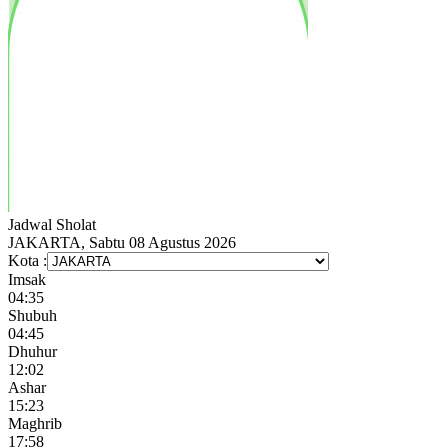
Jadwal
Sholat
JAKARTA, Sabtu 08 Agustus 2026
Kota :
Imsak
04:35
Shubuh
04:45
Dhuhur
12:02
Ashar
15:23
Maghrib
17:58