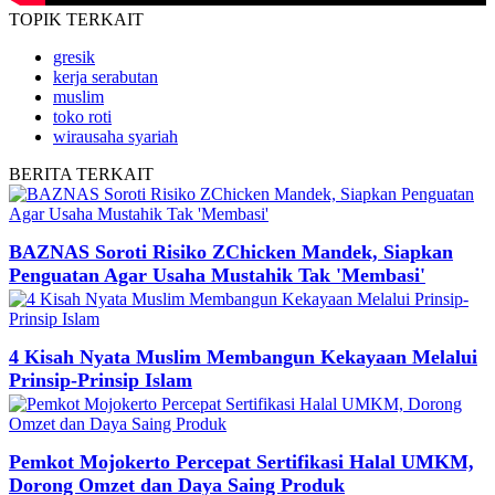
TOPIK
TERKAIT
gresik
kerja serabutan
muslim
toko roti
wirausaha syariah
BERITA
TERKAIT
BAZNAS Soroti Risiko ZChicken Mandek, Siapkan
Penguatan Agar Usaha Mustahik Tak 'Membasi'
4 Kisah Nyata Muslim Membangun Kekayaan Melalui
Prinsip-Prinsip Islam
Pemkot Mojokerto Percepat Sertifikasi Halal UMKM,
Dorong Omzet dan Daya Saing Produk