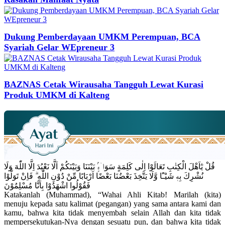
Dukung Pemberdayaan UMKM Perempuan, BCA
Syariah Gelar WEpreneur 3
BAZNAS Cetak Wirausaha Tangguh Lewat Kurasi
Produk UMKM di Kalteng
قُلْ يٰٓاَهْلَ الْكِتٰبِ تَعَالَوْا اِلٰى كَلِمَةٍ سَوَاۤءٍۢ بَيْنَنَا وَبَيْنَكُمْ اَلَّا نَعْبُدَ اِلَّا اللّٰهَ وَلَا
نُشْرِكَ بِهٖ شَيْـًٔا وَّلَا يَتَّخِذَ بَعْضُنَا بَعْضًا اَرْبَابًا مِّنْ دُوْنِ اللّٰهِ ۗ فَاِنْ تَوَلَّوْا
فَقُوْلُوا اشْهَدُوْا بِاَنَّا مُسْلِمُوْنَ
Katakanlah (Muhammad), “Wahai Ahli Kitab! Marilah (kita)
menuju kepada satu kalimat (pegangan) yang sama antara kami dan
kamu, bahwa kita tidak menyembah selain Allah dan kita tidak
mempersekutukan-Nya dengan sesuatu pun, dan bahwa kita tidak