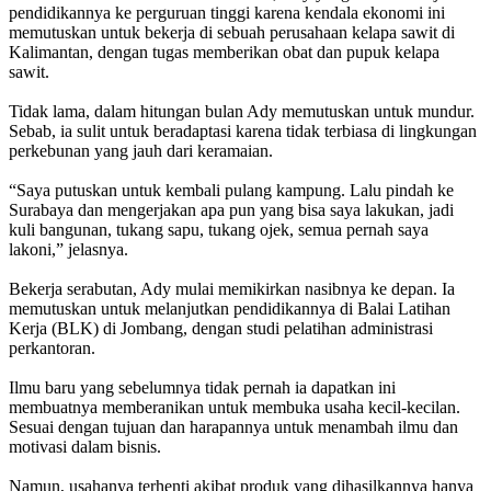
pendidikannya ke perguruan tinggi karena kendala ekonomi ini
memutuskan untuk bekerja di sebuah perusahaan kelapa sawit di
Kalimantan, dengan tugas memberikan obat dan pupuk kelapa
sawit.
Tidak lama, dalam hitungan bulan Ady memutuskan untuk mundur.
Sebab, ia sulit untuk beradaptasi karena tidak terbiasa di lingkungan
perkebunan yang jauh dari keramaian.
“Saya putuskan untuk kembali pulang kampung. Lalu pindah ke
Surabaya dan mengerjakan apa pun yang bisa saya lakukan, jadi
kuli bangunan, tukang sapu, tukang ojek, semua pernah saya
lakoni,” jelasnya.
Bekerja serabutan, Ady mulai memikirkan nasibnya ke depan. Ia
memutuskan untuk melanjutkan pendidikannya di Balai Latihan
Kerja (BLK) di Jombang, dengan studi pelatihan administrasi
perkantoran.
Ilmu baru yang sebelumnya tidak pernah ia dapatkan ini
membuatnya memberanikan untuk membuka usaha kecil-kecilan.
Sesuai dengan tujuan dan harapannya untuk menambah ilmu dan
motivasi dalam bisnis.
Namun, usahanya terhenti akibat produk yang dihasilkannya hanya