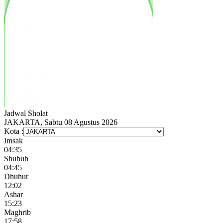
Jadwal
Sholat
JAKARTA, Sabtu 08 Agustus 2026
Kota :
Imsak
04:35
Shubuh
04:45
Dhuhur
12:02
Ashar
15:23
Maghrib
17:58