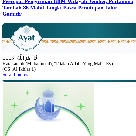
Percepat Pengiriman BBM Wilayah Jember, Pertamina
Tambah 86 Mobil Tangki Pasca Penutupan Jalur
Gumitir
قُلْ هُوَ اللّٰهُ اَحَدٌۚ
Katakanlah (Muhammad), “Dialah Allah, Yang Maha Esa.
(QS. Al-Ikhlas:1)
Surat Lainnya