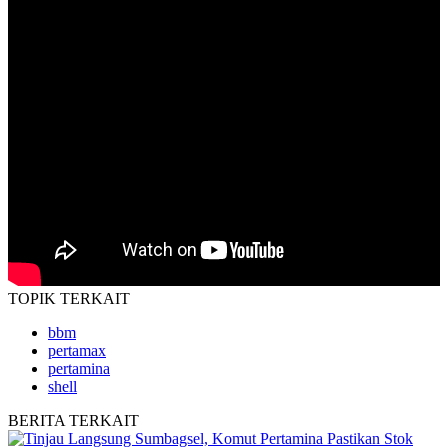
TOPIK
TERKAIT
bbm
pertamax
pertamina
shell
BERITA
TERKAIT