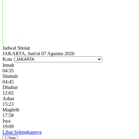
Jadwal
Sholat
JAKARTA, Jum'at 07 Agustus 2026
Kota :
Imsak
04:35
Shubuh
04:45
Dhuhur
12:02
Ashar
15:23
Maghrib
17:58
Isya
19:09
Lihat Selengkapnya