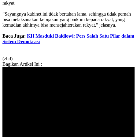
rakyat.
“Sayangnya kabinet ini tidak bertahan lama, sehingga tidak pernah
bisa melaksanakan kebijakan yang baik ini kepada rakyat, yang
kemudian akhirnya bisa mensejahterakan rakyat,” jelasnya.
Baca Juga:
KH Masduki Baidlowi: Pers Salah Satu Pilar dalam
Sistem Demokrasi
(zhd)
Bagikan Artikel Ini :