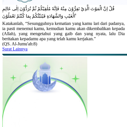
قُلْ اِنَّ الْمَوْتَ الَّذِيْ تَفِرُّوْنَ مِنْهُ فَاِنَّهٗ مُلٰقِيْكُمْ ثُمَّ تُرَدُّوْنَ اِلٰى عَالِمِ
الْغَيْبِ وَالشَّهَادَةِ فَيُنَبِّئُكُمْ بِمَا كُنْتُمْ تَعْمَلُوْنَ ࣖ
Katakanlah, “Sesungguhnya kematian yang kamu lari dari padanya,
ia pasti menemui kamu, kemudian kamu akan dikembalikan kepada
(Allah), yang mengetahui yang gaib dan yang nyata, lalu Dia
beritakan kepadamu apa yang telah kamu kerjakan.”
(QS. Al-Jumu'ah:8)
Surat Lainnya