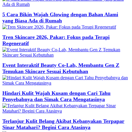
5 Cara Bikin Wajah Glowing dengan Bahan Alami
yang Biasa Ada di Rumah
Tren Skincare 2026, Pakar: Fokus pada Terapi
Regeneratif
Event Interaktif Beauty Co-Lab, Membantu Gen Z
Temukan Skincare Sesuai Kebutuhan
Hindari Kulit Wajah Kusam dengan Cari Tahu
Penyebabnya dan Simak Cara Mengatasinya
Terlanjur Kulit Belang Akibat Kebanyakan Terpapar
Sinar Matahari? Begini Cara Atasinya