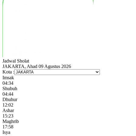
Jadwal
Sholat
JAKARTA, Ahad 09 Agustus 2026
Kota :
Imsak
04:34
Shubuh
04:44
Dhuhur
12:02
Ashar
15:23
Maghrib
17:58
Isya