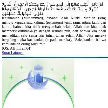
قُلْ يٰٓاَهْلَ الْكِتٰبِ تَعَالَوْا اِلٰى كَلِمَةٍ سَوَاۤءٍۢ بَيْنَنَا وَبَيْنَكُمْ اَلَّا نَعْبُدَ اِلَّا اللّٰهَ وَلَا
نُشْرِكَ بِهٖ شَيْـًٔا وَّلَا يَتَّخِذَ بَعْضُنَا بَعْضًا اَرْبَابًا مِّنْ دُوْنِ اللّٰهِ ۗ فَاِنْ تَوَلَّوْا
فَقُوْلُوا اشْهَدُوْا بِاَنَّا مُسْلِمُوْنَ
Katakanlah (Muhammad), “Wahai Ahli Kitab! Marilah (kita)
menuju kepada satu kalimat (pegangan) yang sama antara kami dan
kamu, bahwa kita tidak menyembah selain Allah dan kita tidak
mempersekutukan-Nya dengan sesuatu pun, dan bahwa kita tidak
menjadikan satu sama lain tuhan-tuhan selain Allah. Jika mereka
berpaling maka katakanlah (kepada mereka), “Saksikanlah, bahwa
kami adalah orang Muslim.”
(QS. Ali 'Imran:64)
Surat Lainnya