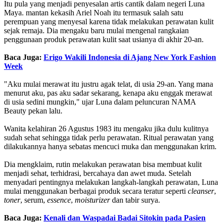
Itu pula yang menjadi penyesalan artis cantik dalam negeri Luna
Maya. mantan kekasih Ariel Noah itu termasuk salah satu
perempuan yang menyesal karena tidak melakukan perawatan kulit
sejak remaja. Dia mengaku baru mulai mengenal rangkaian
penggunaan produk perawatan kulit saat usianya di akhir 20-an.
Baca Juga:
Erigo Wakili Indonesia di Ajang New York Fashion
Week
"Aku mulai merawat itu justru agak telat, di usia 29-an. Yang mana
menurut aku, pas aku sadar sekarang, kenapa aku enggak merawat
di usia sedini mungkin," ujar Luna dalam peluncuran NAMA
Beauty pekan lalu.
Wanita kelahiran 26 Agustus 1983 itu mengaku jika dulu kulitnya
sudah sehat sehingga tidak perlu perawatan. Ritual perawatan yang
dilakukannya hanya sebatas mencuci muka dan menggunakan krim.
Dia mengklaim, rutin melakukan perawatan bisa membuat kulit
menjadi sehat, terhidrasi, bercahaya dan awet muda. Setelah
menyadari pentingnya melakukan langkah-langkah perawatan, Luna
mulai menggunakan berbagai produk secara teratur seperti
cleanser
,
toner
, serum,
essence
,
moisturizer
dan tabir surya.
Baca Juga:
Kenali dan Waspadai Badai Sitokin pada Pasien