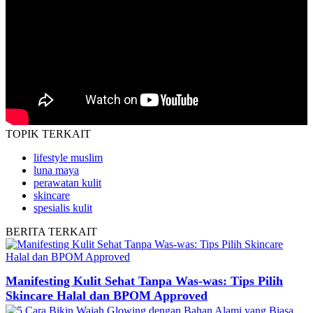
TOPIK
TERKAIT
lifestyle muslim
luna maya
perawatan kulit
skincare
spesialis kulit
BERITA
TERKAIT
Manifesting Kulit Sehat Tanpa Was-was: Tips Pilih
Skincare Halal dan BPOM Approved