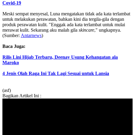
Covid-19
Meski sempat menyesal, Luna mengatakan tidak ada kata terlambat
untuk melakukan perawatan, bahkan kini dia tergila-gila dengan
produk perawatan kulit. "Enggak ada kata terlambat untuk mulai
merawat kulit. Sekarang aku malah gila
skincare
," ungkapnya.
(Sumber:
Antarnews
)
Baca Juga:
Rilis Lini Hijab Terbaru, Deenay Usung Kehangatan ala
Maroko
4 Jenis Olah Raga Ini Tak Lagi Sesuai untuk Lansia
(asf)
Bagikan Artikel Ini :