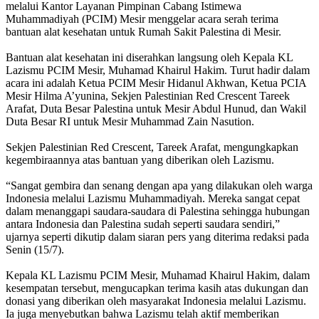
melalui Kantor Layanan Pimpinan Cabang Istimewa
Muhammadiyah (PCIM) Mesir menggelar acara serah terima
bantuan alat kesehatan untuk Rumah Sakit Palestina di Mesir.
Bantuan alat kesehatan ini diserahkan langsung oleh Kepala KL
Lazismu PCIM Mesir, Muhamad Khairul Hakim. Turut hadir dalam
acara ini adalah Ketua PCIM Mesir Hidanul Akhwan, Ketua PCIA
Mesir Hilma A’yunina, Sekjen Palestinian Red Crescent Tareek
Arafat, Duta Besar Palestina untuk Mesir Abdul Hunud, dan Wakil
Duta Besar RI untuk Mesir Muhammad Zain Nasution.
Sekjen Palestinian Red Crescent, Tareek Arafat, mengungkapkan
kegembiraannya atas bantuan yang diberikan oleh Lazismu.
“Sangat gembira dan senang dengan apa yang dilakukan oleh warga
Indonesia melalui Lazismu Muhammadiyah. Mereka sangat cepat
dalam menanggapi saudara-saudara di Palestina sehingga hubungan
antara Indonesia dan Palestina sudah seperti saudara sendiri,”
ujarnya seperti dikutip dalam siaran pers yang diterima redaksi pada
Senin (15/7).
Kepala KL Lazismu PCIM Mesir, Muhamad Khairul Hakim, dalam
kesempatan tersebut, mengucapkan terima kasih atas dukungan dan
donasi yang diberikan oleh masyarakat Indonesia melalui Lazismu.
Ia juga menyebutkan bahwa Lazismu telah aktif memberikan