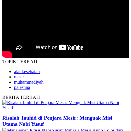
TOPIK
TERKAIT
alat kesehatan
mesir
muhammadiyah
palestina
BERITA
TERKAIT
Risalah Tauhid di Penjara Mesir: Menguak Misi
Utama Nabi Yusuf