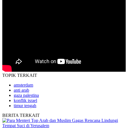
TOPIK
TERKAIT
amsterdam
anti arab
gaza palestina
konflik israel
timur tengah
BERITA
TERKAIT