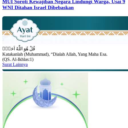
MUI Soroti Kewajiban Negara Lindungi Warga, Usai 9
WNI Ditahan Israel Dibebaskan
قُلْ هُوَ اللّٰهُ اَحَدٌۚ
Katakanlah (Muhammad), “Dialah Allah, Yang Maha Esa.
(QS. Al-Ikhlas:1)
Surat Lainnya