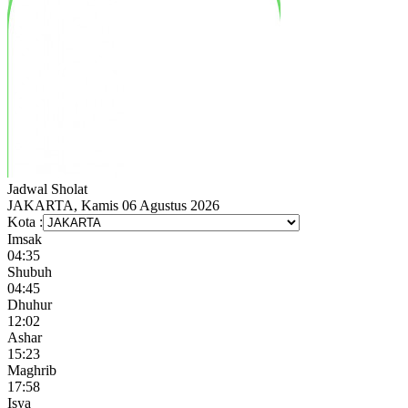
Jadwal
Sholat
JAKARTA, Kamis 06 Agustus 2026
Kota :
Imsak
04:35
Shubuh
04:45
Dhuhur
12:02
Ashar
15:23
Maghrib
17:58
Isya