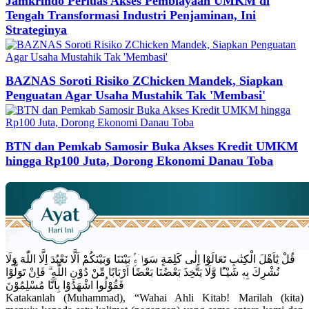
Jamkrindo Perluas Akses Pembiayaan UMKM di
Tengah Transformasi Industri Penjaminan, Ini
Strateginya
BAZNAS Soroti Risiko ZChicken Mandek, Siapkan
Penguatan Agar Usaha Mustahik Tak 'Membasi'
BTN dan Pemkab Samosir Buka Akses Kredit UMKM
hingga Rp100 Juta, Dorong Ekonomi Danau Toba
قُلْ يٰٓاَهْلَ الْكِتٰبِ تَعَالَوْا اِلٰى كَلِمَةٍ سَوَاۤءٍۢ بَيْنَنَا وَبَيْنَكُمْ اَلَّا نَعْبُدَ اِلَّا اللّٰهَ وَلَا
نُشْرِكَ بِهٖ شَيْـًٔا وَّلَا يَتَّخِذَ بَعْضُنَا بَعْضًا اَرْبَابًا مِّنْ دُوْنِ اللّٰهِ ۗ فَاِنْ تَوَلَّوْا
فَقُوْلُوا اشْهَدُوْا بِاَنَّا مُسْلِمُوْنَ
Katakanlah (Muhammad), “Wahai Ahli Kitab! Marilah (kita)