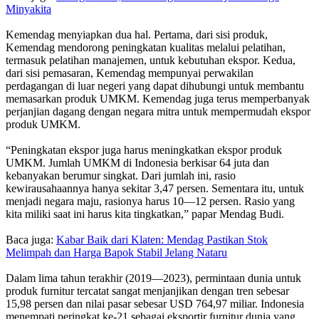
Minyakita
Kemendag menyiapkan dua hal. Pertama, dari sisi produk,
Kemendag mendorong peningkatan kualitas melalui pelatihan,
termasuk pelatihan manajemen, untuk kebutuhan ekspor. Kedua,
dari sisi pemasaran, Kemendag mempunyai perwakilan
perdagangan di luar negeri yang dapat dihubungi untuk membantu
memasarkan produk UMKM. Kemendag juga terus memperbanyak
perjanjian dagang dengan negara mitra untuk mempermudah ekspor
produk UMKM.
“Peningkatan ekspor juga harus meningkatkan ekspor produk
UMKM. Jumlah UMKM di Indonesia berkisar 64 juta dan
kebanyakan berumur singkat. Dari jumlah ini, rasio
kewirausahaannya hanya sekitar 3,47 persen. Sementara itu, untuk
menjadi negara maju, rasionya harus 10—12 persen. Rasio yang
kita miliki saat ini harus kita tingkatkan,” papar Mendag Budi.
Baca juga:
Kabar Baik dari Klaten: Mendag Pastikan Stok
Melimpah dan Harga Bapok Stabil Jelang Nataru
Dalam lima tahun terakhir (2019—2023), permintaan dunia untuk
produk furnitur tercatat sangat menjanjikan dengan tren sebesar
15,98 persen dan nilai pasar sebesar USD 764,97 miliar. Indonesia
menempati peringkat ke-21 sebagai eksportir furnitur dunia yang