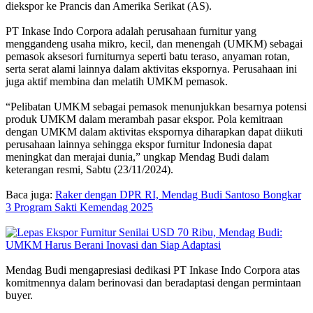
diekspor ke Prancis dan Amerika Serikat (AS).
PT Inkase Indo Corpora adalah perusahaan furnitur yang
menggandeng usaha mikro, kecil, dan menengah (UMKM) sebagai
pemasok aksesori furniturnya seperti batu teraso, anyaman rotan,
serta serat alami lainnya dalam aktivitas ekspornya. Perusahaan ini
juga aktif membina dan melatih UMKM pemasok.
“Pelibatan UMKM sebagai pemasok menunjukkan besarnya potensi
produk UMKM dalam merambah pasar ekspor. Pola kemitraan
dengan UMKM dalam aktivitas ekspornya diharapkan dapat diikuti
perusahaan lainnya sehingga ekspor furnitur Indonesia dapat
meningkat dan merajai dunia,” ungkap Mendag Budi dalam
keterangan resmi, Sabtu (23/11/2024).
Baca juga:
Raker dengan DPR RI, Mendag Budi Santoso Bongkar
3 Program Sakti Kemendag 2025
Mendag Budi mengapresiasi dedikasi PT Inkase Indo Corpora atas
komitmennya dalam berinovasi dan beradaptasi dengan permintaan
buyer.