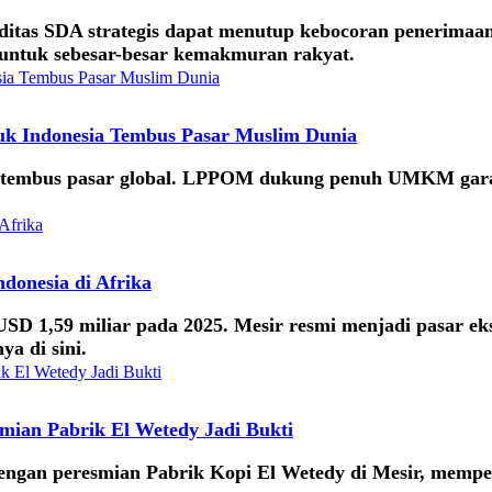
itas SDA strategis dapat menutup kebocoran penerimaan 
 untuk sebesar-besar kemakmuran rakyat.
k Indonesia Tembus Pasar Muslim Dunia
a tembus pasar global. LPPOM dukung penuh UMKM garap
donesia di Afrika
D 1,59 miliar pada 2025. Mesir resmi menjadi pasar eks
a di sini.
smian Pabrik El Wetedy Jadi Bukti
dengan peresmian Pabrik Kopi El Wetedy di Mesir, memp