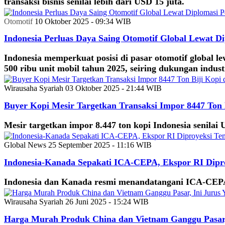
transaksi bisnis senilai lebih dari USD 15 juta.
Otomotif
10 Oktober 2025 - 09:34 WIB
Indonesia Perluas Daya Saing Otomotif Global Lewat D
Indonesia memperkuat posisi di pasar otomotif global 
500 ribu unit mobil tahun 2025, seiring dukungan indu
Wirausaha Syariah
03 Oktober 2025 - 21:44 WIB
Buyer Kopi Mesir Targetkan Transaksi Impor 8447 Ton 
Mesir targetkan impor 8.447 ton kopi Indonesia senilai
Global News
25 September 2025 - 11:16 WIB
Indonesia-Kanada Sepakati ICA-CEPA, Ekspor RI Dipr
Indonesia dan Kanada resmi menandatangani ICA-CEPA.
Wirausaha Syariah
26 Juni 2025 - 15:24 WIB
Harga Murah Produk China dan Vietnam Ganggu Pasar, 