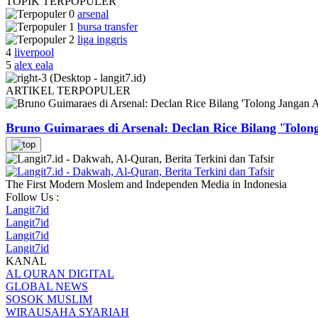
TOPIK
TERPOPULER
arsenal
bursa transfer
liga inggris
4
liverpool
5
alex eala
ARTIKEL
TERPOPULER
Bruno Guimaraes di Arsenal: Declan Rice Bilang 'Tolon
The First Modern Moslem and Independen Media in Indonesia
Follow Us :
Langit7id
Langit7id
Langit7id
Langit7id
KANAL
AL QURAN DIGITAL
GLOBAL NEWS
SOSOK MUSLIM
WIRAUSAHA SYARIAH