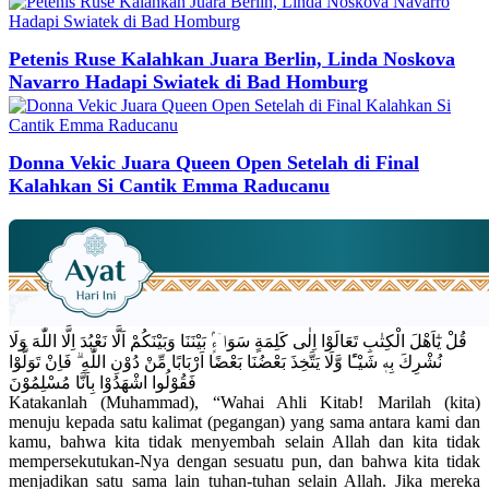
Petenis Ruse Kalahkan Juara Berlin, Linda Noskova
Navarro Hadapi Swiatek di Bad Homburg
Donna Vekic Juara Queen Open Setelah di Final
Kalahkan Si Cantik Emma Raducanu
قُلْ يٰٓاَهْلَ الْكِتٰبِ تَعَالَوْا اِلٰى كَلِمَةٍ سَوَاۤءٍۢ بَيْنَنَا وَبَيْنَكُمْ اَلَّا نَعْبُدَ اِلَّا اللّٰهَ وَلَا
نُشْرِكَ بِهٖ شَيْـًٔا وَّلَا يَتَّخِذَ بَعْضُنَا بَعْضًا اَرْبَابًا مِّنْ دُوْنِ اللّٰهِ ۗ فَاِنْ تَوَلَّوْا
فَقُوْلُوا اشْهَدُوْا بِاَنَّا مُسْلِمُوْنَ
Katakanlah (Muhammad), “Wahai Ahli Kitab! Marilah (kita)
menuju kepada satu kalimat (pegangan) yang sama antara kami dan
kamu, bahwa kita tidak menyembah selain Allah dan kita tidak
mempersekutukan-Nya dengan sesuatu pun, dan bahwa kita tidak
menjadikan satu sama lain tuhan-tuhan selain Allah. Jika mereka