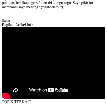
pukulan, bersikap agresif, dan tidak ragu-ragu. Saya pikir itu
membantu saya menang."(*/saf/wtatour)
(lam)
Bagikan Artikel Ini :
TOPIK
TERKAIT