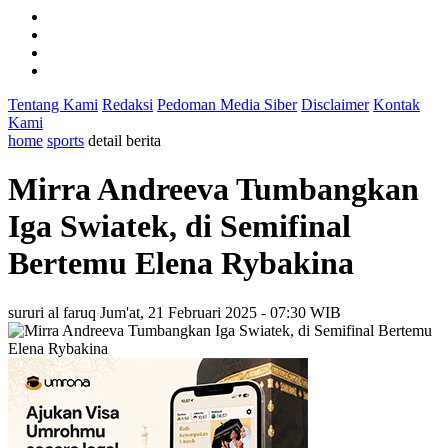
Tentang Kami
Redaksi
Pedoman Media Siber
Disclaimer
Kontak
Kami
home
sports
detail berita
Mirra Andreeva Tumbangkan
Iga Swiatek, di Semifinal
Bertemu Elena Rybakina
sururi al faruq
Jum'at, 21 Februari 2025 - 07:30 WIB