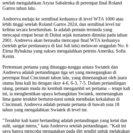
setelah mengalahkan Aryna Sabalenka di perempat final Roland
Garros tahun lalu.
Andreeva melaju ke semifinal keduanya di level WTA 1000 atau
lebih tinggi setelah Roland Garros 2024, dan semifinal level tur
kelima secara keseluruhan. Ia adalah pemain termuda yang
mencapai empat besar di Dubai sejak turnamen dimulai pada tahun
2001. Andreeva akan berusaha mencapai final WTA keduanya
(setelah gelar perdananya di Iasi Juli lalu) melawan unggulan No. 6
Elena Rybakina yang sukses mengalahkan petenis Amerika, Sofia
Kenin.
Pertemuan pertama yang ditunggu-tunggu antara Swiatek dan
Andreeva adalah pertandingan tiga set yang menegangkan di
perempat final Cincinnati tahun lalu, yang dimenangkan oleh juara
utama lima kali itu dengan skor 4-6, 6-3, 7-5. Dalam pertandingan
ulang, pemain muda itu kembali mengambil set pertama -- tetapi kali
ini, ia menghentikan upaya kebangkitan Swiatek, memenangkan
lima game terakhir berturut-turut untuk membalas kekalahan di
Cincinnati. Andreeva adalah pemain pertama di bawah usia 18
tahun yang mengalahkan Swiatek di level tur.
"Terakhir kali kami bertanding adalah pertandingan yang ketat dan
sulit, sangat intens," kata Andreeva setelah pertandingan. "Kali ini
saya hanya mencoba mengatakan pada diri sendiri untuk melakukan