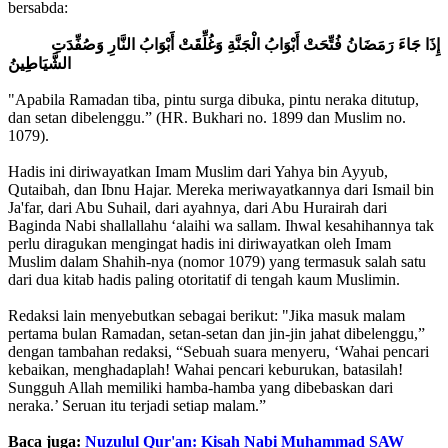
bersabda:
إِذَا جَاءَ رَمَضَانُ فُتِّحَتْ أَبْوَابُ الْجَنَّةِ وَغُلِّقَتْ أَبْوَابُ النَّارِ وَصُفِّدَتِ
الشَّيَاطِينُ
"Apabila Ramadan tiba, pintu surga dibuka, pintu neraka ditutup,
dan setan dibelenggu.” (HR. Bukhari no. 1899 dan Muslim no.
1079).
Hadis ini diriwayatkan Imam Muslim dari Yahya bin Ayyub,
Qutaibah, dan Ibnu Hajar. Mereka meriwayatkannya dari Ismail bin
Ja'far, dari Abu Suhail, dari ayahnya, dari Abu Hurairah dari
Baginda Nabi shallallahu ‘alaihi wa sallam. Ihwal kesahihannya tak
perlu diragukan mengingat hadis ini diriwayatkan oleh Imam
Muslim dalam Shahih-nya (nomor 1079) yang termasuk salah satu
dari dua kitab hadis paling otoritatif di tengah kaum Muslimin.
Redaksi lain menyebutkan sebagai berikut: "Jika masuk malam
pertama bulan Ramadan, setan-setan dan jin-jin jahat dibelenggu,”
dengan tambahan redaksi, “Sebuah suara menyeru, ‘Wahai pencari
kebaikan, menghadaplah! Wahai pencari keburukan, batasilah!
Sungguh Allah memiliki hamba-hamba yang dibebaskan dari
neraka.’ Seruan itu terjadi setiap malam.”
Baca juga:
Nuzulul Qur'an: Kisah Nabi Muhammad SAW