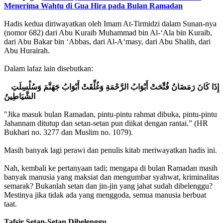
Menerima Wahtu di Gua Hira pada Bulan Ramadan
Hadis kedua diriwayatkan oleh Imam At-Tirmidzi dalam Sunan-nya
(nomor 682) dari Abu Kuraib Muhammad bin Al-‘Ala bin Kuraib,
dari Abu Bakar bin ‘Abbas, dari Al-A‘masy, dari Abu Shalih, dari
Abu Hurairah.
Dalam lafaz lain disebutkan:
إِذَا كَانَ رَمَضَانُ فُتِّحَتْ أَبْوَابُ الرَّحْمَةِ وَغُلِّقَتْ أَبْوَابُ جَهَنَّمَ وَسُلْسِلَتِ
الشَّيَاطِينُ
"Jika masuk bulan Ramadan, pintu-pintu rahmat dibuka, pintu-pintu
Jahannam ditutup dan setan-setan pun diikat dengan rantai.” (HR
Bukhari no. 3277 dan Muslim no. 1079).
Masih banyak lagi perawi dan penulis kitab meriwayatkan hadis ini.
Nah, kembali ke pertanyaan tadi; mengapa di bulan Ramadan masih
banyak manusia yang maksiat dan mengumbar syahwat, kriminalitas
semarak? Bukanlah setan dan jin-jin yang jahat sudah dibelenggu?
Mestinya jika tidak ada yang menggoda, semua manusia berbuat
taat.
Tafsir Setan-Setan Dibelenggu