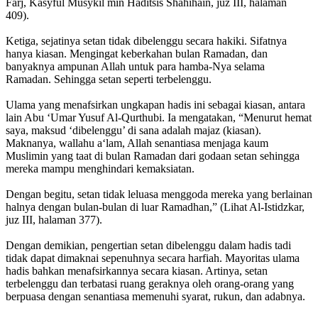
Farj, Kasyful Musykil min Haditsis Shahihain, juz III, halaman
409).
Ketiga, sejatinya setan tidak dibelenggu secara hakiki. Sifatnya
hanya kiasan. Mengingat keberkahan bulan Ramadan, dan
banyaknya ampunan Allah untuk para hamba-Nya selama
Ramadan. Sehingga setan seperti terbelenggu.
Ulama yang menafsirkan ungkapan hadis ini sebagai kiasan, antara
lain Abu ‘Umar Yusuf Al-Qurthubi. Ia mengatakan, “Menurut hemat
saya, maksud ‘dibelenggu’ di sana adalah majaz (kiasan).
Maknanya, wallahu a‘lam, Allah senantiasa menjaga kaum
Muslimin yang taat di bulan Ramadan dari godaan setan sehingga
mereka mampu menghindari kemaksiatan.
Dengan begitu, setan tidak leluasa menggoda mereka yang berlainan
halnya dengan bulan-bulan di luar Ramadhan,” (Lihat Al-Istidzkar,
juz III, halaman 377).
Dengan demikian, pengertian setan dibelenggu dalam hadis tadi
tidak dapat dimaknai sepenuhnya secara harfiah. Mayoritas ulama
hadis bahkan menafsirkannya secara kiasan. Artinya, setan
terbelenggu dan terbatasi ruang geraknya oleh orang-orang yang
berpuasa dengan senantiasa memenuhi syarat, rukun, dan adabnya.