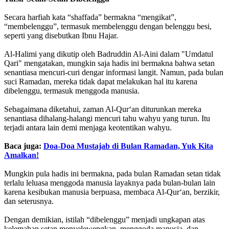
Secara harfiah kata “shaffada” bermakna “mengikat”,
“membelenggu”, termasuk membelenggu dengan belenggu besi,
seperti yang disebutkan Ibnu Hajar.
Al-Halimi yang dikutip oleh Badruddin Al-Aini dalam "Umdatul
Qari" mengatakan, mungkin saja hadis ini bermakna bahwa setan
senantiasa mencuri-curi dengar informasi langit. Namun, pada bulan
suci Ramadan, mereka tidak dapat melakukan hal itu karena
dibelenggu, termasuk menggoda manusia.
Sebagaimana diketahui, zaman Al-Qur‘an diturunkan mereka
senantiasa dihalang-halangi mencuri tahu wahyu yang turun. Itu
terjadi antara lain demi menjaga keotentikan wahyu.
Baca juga:
Doa-Doa Mustajab di Bulan Ramadan, Yuk Kita
Amalkan!
Mungkin pula hadis ini bermakna, pada bulan Ramadan setan tidak
terlalu leluasa menggoda manusia layaknya pada bulan-bulan lain
karena kesibukan manusia berpuasa, membaca Al-Qur‘an, berzikir,
dan seterusnya.
Dengan demikian, istilah “dibelenggu” menjadi ungkapan atas
kelemahan setan menyelewengkan, menggoda manusia, dan