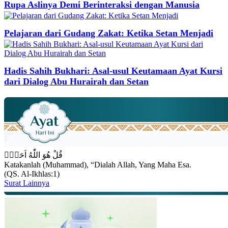
Rupa Aslinya Demi Berinteraksi dengan Manusia
Pelajaran dari Gudang Zakat: Ketika Setan Menjadi
Hadis Sahih Bukhari: Asal-usul Keutamaan Ayat Kursi
dari Dialog Abu Hurairah dan Setan
قُلْ هُوَ اللّٰهُ اَحَدٌۚ
Katakanlah (Muhammad), “Dialah Allah, Yang Maha Esa.
(QS. Al-Ikhlas:1)
Surat Lainnya