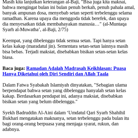
Masih kita lanjutkan keterangan al-Baji, "Bisa juga kita maknai,
bahwa mengingat bulan ini bulan penuh berkah, penuh pahala amal,
banyak ampunan dosa, menyebab setan seperti terbelenggu selama
ramadhan. Karena upaya dia menggoda tidak berefek, dan upaya
dia menyesatkan tidak membahayakan manusia…" (al-Muntaqa
Syarh al-Muwatha’, al-Baji, 2/75)
Keempat, yang dibelenggu tidak semua setan. Tapi hanya setan
kelas kakap (maradatul jin). Sementara setan-setan lainnya masih
bisa bebas. Terjadi maksiat, disebabkan bisikan setan-setan kelas
biasa.
Baca juga:
Ramadan Adalah Madrasah Keikhlasan: Puasa
Hanya Diketahui oleh Diri Sendiri dan Allah Taala
Dalam Fatwa Syabakah Islamiyah dinyatakan, "Sebagian ulama
berpendapat bahwa setan yang dibelenggu hanyalah setan kelas
kakap. Berdasarkan pendapat ini, adanya maksiat, disebabkan
bisikan setan yang belum dibelenggu."
Syekh Badruddin Al-Aini dalam ‘Umdatul Qari Syarh Shahihil
Bukhari mengatakan maknanya, setan terbelenggu pada bulan itu
bagi orang-orang berpuasa yang menjaga syarat, rukun, dan
adabnya.