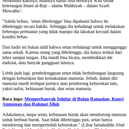
Sementara kakinya, lidahnya masih bisa berkarya. Kita simak
keterangan Imam al-Baji – ulama Malikiyah – dalam Syarh
Muwatha’:
"Sabda beliau, ‘setan dibelenggu’ bisa dipahami bahwa itu
dibelenggu secara hakiki. Sehingga dia terhalangi untuk melakukan
beberapa perbuatan yang tidak mampu dia lakukan kecuali dalam
kondisi bebas.
Dan hadis ini bukan dalil bahwa setan terhalangi untuk mengganggu
sama sekali. Karena orang yang dibelenggu, dia hanya terikat dari
leher sampai tangan. Dia masih bisa bicara, membisikkan ide
maksiat, atau banyak gangguan lainnya.
Lebih jauh lagi, pembelengguan setan tidak berhubungan langsung
dengan keburukan dan kemaksiatan manusia. Sebab, dalam diri
manusia masih terdapat pemicu atau pendorong keburukan lain,
yakni nafsu, kebiasaan buruk, dan setan manusia.
Baca juga:
Memperbanyak Istigfar di Bulan Ramadan, Kunci
Ampunan dan Rahmat Allah
Adakalanya, tanpa setan, kebiasaan buruk akan mendorong manusia
untuk berbuat buruk. Saat tidak dibelenggu pun, setan hanya
mendorong dan memperindah keburukan." (Lihat Jamaluddin Abul