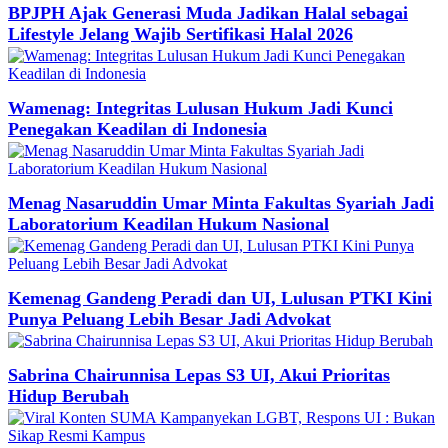
BPJPH Ajak Generasi Muda Jadikan Halal sebagai
Lifestyle Jelang Wajib Sertifikasi Halal 2026
Wamenag: Integritas Lulusan Hukum Jadi Kunci
Penegakan Keadilan di Indonesia
Menag Nasaruddin Umar Minta Fakultas Syariah Jadi
Laboratorium Keadilan Hukum Nasional
Kemenag Gandeng Peradi dan UI, Lulusan PTKI Kini
Punya Peluang Lebih Besar Jadi Advokat
Sabrina Chairunnisa Lepas S3 UI, Akui Prioritas
Hidup Berubah