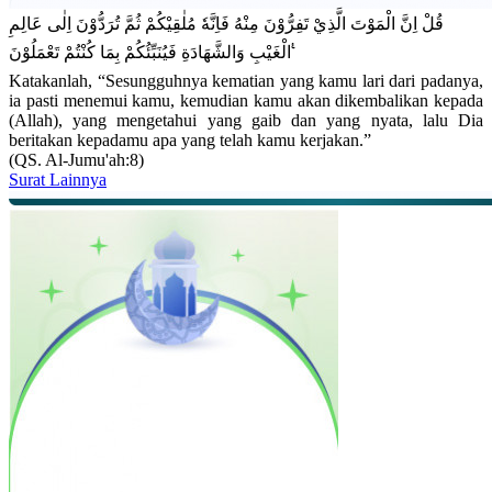
قُلْ اِنَّ الْمَوْتَ الَّذِيْ تَفِرُّوْنَ مِنْهُ فَاِنَّهٗ مُلٰقِيْكُمْ ثُمَّ تُرَدُّوْنَ اِلٰى عَالِمِ
الْغَيْبِ وَالشَّهَادَةِ فَيُنَبِّئُكُمْ بِمَا كُنْتُمْ تَعْمَلُوْنَ ࣖ
Katakanlah, “Sesungguhnya kematian yang kamu lari dari padanya,
ia pasti menemui kamu, kemudian kamu akan dikembalikan kepada
(Allah), yang mengetahui yang gaib dan yang nyata, lalu Dia
beritakan kepadamu apa yang telah kamu kerjakan.”
(QS. Al-Jumu'ah:8)
Surat Lainnya