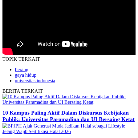
TOPIK
TERKAIT
flexing
gaya hidup
universitas indonesia
BERITA
TERKAIT
10 Kampus Paling Aktif Dalam Diskursus Kebijakan
Publik: Universitas Paramadina dan UI Bersaing Ketat