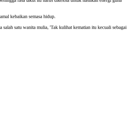
ehingga rasa takut itu harus dikelola untuk hasilkan energi guna
 amal kebaikan semasa hidup.
salah satu wanita mulia, 'Tak kulihat kematian itu kecuali sebagai