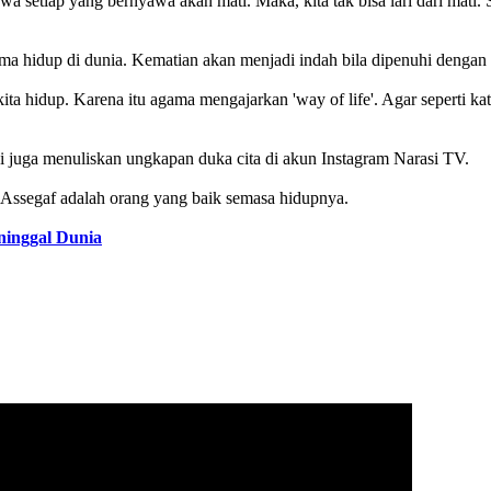
a setiap yang bernyawa akan mati. Maka, kita tak bisa lari dari mati. S
ma hidup di dunia. Kematian akan menjadi indah bila dipenuhi dengan
a hidup. Karena itu agama mengajarkan 'way of life'. Agar seperti kata 
ni juga menuliskan ungkapan duka cita di akun Instagram Narasi TV.
f Assegaf adalah orang yang baik semasa hidupnya.
eninggal Dunia