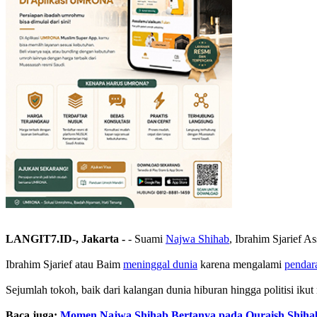
LANGIT7.ID-, Jakarta -
- Suami
Najwa Shihab
, Ibrahim Sjarief 
Ibrahim Sjarief atau Baim
meninggal dunia
karena mengalami
pendar
Sejumlah tokoh, baik dari kalangan dunia hiburan hingga politisi ik
Baca juga:
Momen Najwa Shihab Bertanya pada Quraish Shiha