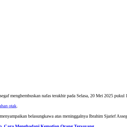
Assegaf menghembuskan nafas terakhir pada Selasa, 20 Mei 2025 pukul
ahan otak
.
ut menyampaikan belasungkawa atas meninggalnya Ibrahim Sjarief Asseg
b, Cara Menghadapi Kematian Orang Tersayang