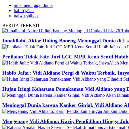
artis meninggal dunia
habib ja'far
najwa shihab
BERITA
TERKAIT
Innalillahi, Aktor Diding Boneng Meninggal Dunia di U
Penilaian Tidak Fair, Juri LCC MPR Kena Sentil Habib 
Habib Jafar: Vidi Aldiano Pergi di Waktu Terbaik, Ins
Hujan Iringi Keharuan Pemakaman Vidi Aldiano yang D
Meninggal Dunia karena Kanker Ginjal, Vidi Aldiano 
Mengenang Vidi Aldiano: Karir, Pendidikan Hingga Jul