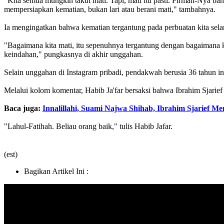
"Kita semua mungkin takut mati. Tapi, mati itu pasti. Firman-Nya bahw
mempersiapkan kematian, bukan lari atau berani mati," tambahnya.
Ia mengingatkan bahwa kematian tergantung pada perbuatan kita sela
"Bagaimana kita mati, itu sepenuhnya tergantung dengan bagaimana kit
keindahan," pungkasnya di akhir unggahan.
Selain unggahan di Instagram pribadi, pendakwah berusia 36 tahun i
Melalui kolom komentar, Habib Ja'far bersaksi bahwa Ibrahim Sjarie
Baca juga:
Innalillahi, Suami Najwa Shihab, Ibrahim Sjarief M
"Lahul-Fatihah. Beliau orang baik," tulis Habib Jafar.
(est)
Bagikan Artikel Ini :