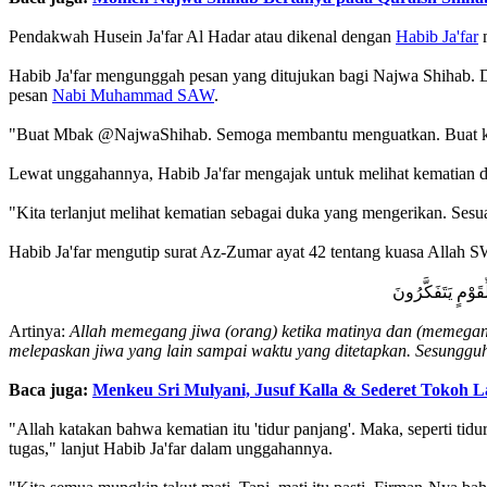
Pendakwah Husein Ja'far Al Hadar atau dikenal dengan
Habib Ja'far
m
Habib Ja'far mengunggah pesan yang ditujukan bagi Najwa Shihab. 
pesan
Nabi Muhammad SAW
.
"Buat Mbak @NajwaShihab. Semoga membantu menguatkan. Buat kita
Lewat unggahannya, Habib Ja'far mengajak untuk melihat kematian dari
"Kita terlanjut melihat kematian sebagai duka yang mengerikan. Sesua
Habib Ja'far mengutip surat Az-Zumar ayat 42 tentang kuasa Allah
َوْمٍ يَتَفَكَّرُونَ
Artinya:
Allah memegang jiwa (orang) ketika matinya dan (memegang
melepaskan jiwa yang lain sampai waktu yang ditetapkan. Sesungguh
Baca juga:
Menkeu Sri Mulyani, Jusuf Kalla & Sederet Tokoh
"Allah katakan bahwa kematian itu 'tidur panjang'. Maka, seperti tidu
tugas," lanjut Habib Ja'far dalam unggahannya.