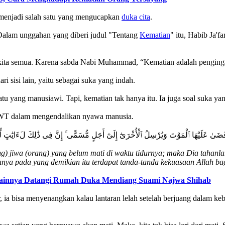
enjadi salah satu yang mengucapkan
duka cita
.
Dalam unggahan yang diberi judul "Tentang
Kematian
" itu, Habib Ja'
 semua. Karena sabda Nabi Muhammad, “Kematian adalah pengingat.”
 sisi lain, yaitu sebagai suka yang indah.
tu yang manusiawi. Tapi, kematian tak hanya itu. Ia juga soal suka ya
 SWT dalam mengendalikan nyawa manusia.
َىٰ عَلَيْهَا ٱلْمَوْتَ وَيُرْسِلُ ٱلْأُخْرَىٰٓ إِلَىٰٓ أَجَلٍ مُّسَمًّى ۚ إِنَّ فِى ذَٰلِكَ لَءَايَٰتٍ لِّق
) jiwa (orang) yang belum mati di waktu tidurnya; maka Dia tahanla
nya pada yang demikian itu terdapat tanda-tanda kekuasaan Allah bag
 Lainnya Datangi Rumah Duka Mendiang Suami Najwa Shihab
r, ia bisa menyenangkan kalau lantaran lelah setelah berjuang dalam keb