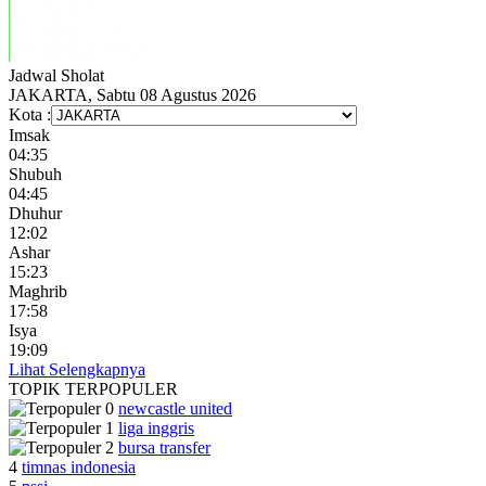
Jadwal
Sholat
JAKARTA, Sabtu 08 Agustus 2026
Kota :
Imsak
04:35
Shubuh
04:45
Dhuhur
12:02
Ashar
15:23
Maghrib
17:58
Isya
19:09
Lihat Selengkapnya
TOPIK
TERPOPULER
newcastle united
liga inggris
bursa transfer
4
timnas indonesia