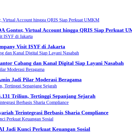
DA Gontor, Virtual Account hingga QRIS Siap Perkuat
mpany Visit ISYF di Jakarta
ntor Cabang dan Kanal Digital Siap Layani Nasabah
min Jadi Pilar Moderasi Beragama
131 Triliun, Tertinggi Sepanjang Sejarah
iah Terintegrasi Berbasis Sharia Compliance
I Jadi Kunci Perkuat Keuangan Sosial