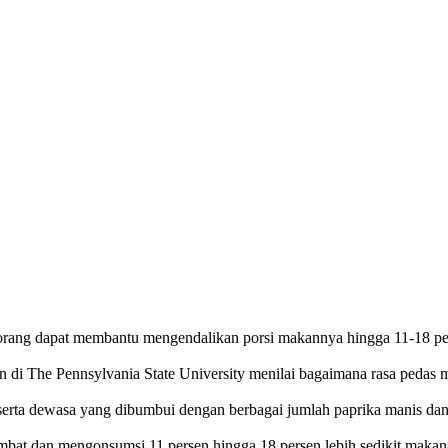
rang dapat membantu mengendalikan porsi makannya hingga 11-18 pers
kan di The Pennsylvania State University menilai bagaimana rasa peda
eserta dewasa yang dibumbui dengan berbagai jumlah paprika manis dan
ambat dan mengonsumsi 11 persen hingga 18 persen lebih sedikit maka