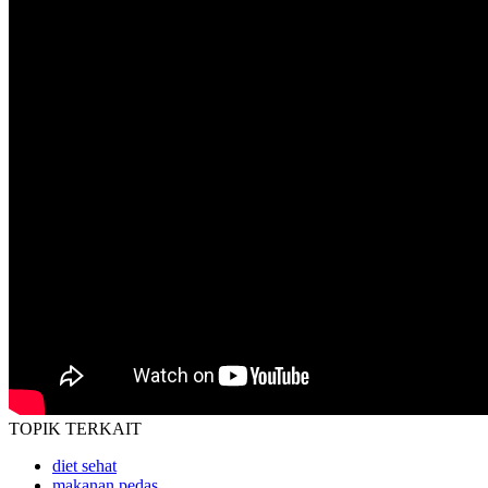
TOPIK
TERKAIT
diet sehat
makanan pedas