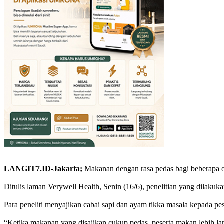
LANGIT7.ID-Jakarta;
Makanan dengan rasa pedas bagi beberapa o
Ditulis laman Verywell Health, Senin (16/6), penelitian yang dilaku
Para peneliti menyajikan cabai sapi dan ayam tikka masala kepada p
“Ketika makanan yang disajikan cukup pedas, peserta makan lebih l