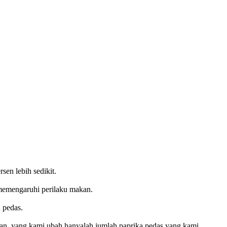
en lebih sedikit.
s memengaruhi perilaku makan.
 pedas.
nan, yang kami ubah hanyalah jumlah paprika pedas yang kami