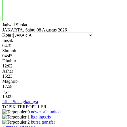
Jadwal
Sholat
JAKARTA, Sabtu 08 Agustus 2026
Kota :
Imsak
04:35
Shubuh
04:45
Dhuhur
12:02
Ashar
15:23
Maghrib
17:58
Isya
19:09
Lihat Selengkapnya
TOPIK
TERPOPULER
newcastle united
liga inggris
bursa transfer