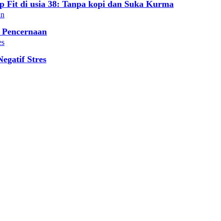
Fit di usia 38: Tanpa kopi dan Suka Kurma
 Pencernaan
gatif Stres