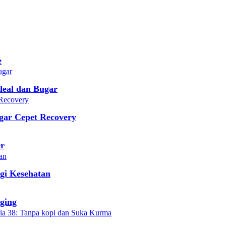
e
deal dan Bugar
gar Cepet Recovery
er
gi Kesehatan
ging