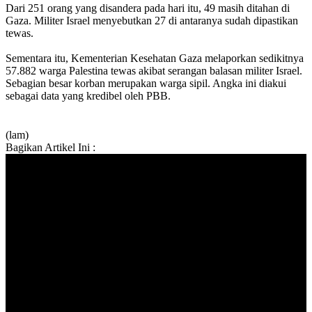
Dari 251 orang yang disandera pada hari itu, 49 masih ditahan di
Gaza. Militer Israel menyebutkan 27 di antaranya sudah dipastikan
tewas.
Sementara itu, Kementerian Kesehatan Gaza melaporkan sedikitnya
57.882 warga Palestina tewas akibat serangan balasan militer Israel.
Sebagian besar korban merupakan warga sipil. Angka ini diakui
sebagai data yang kredibel oleh PBB.
(lam)
Bagikan Artikel Ini :