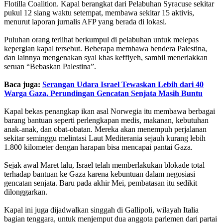
Flotilla Coalition. Kapal berangkat dari Pelabuhan Syracuse sekitar
pukul 12 siang waktu setempat, membawa sekitar 15 aktivis,
menurut laporan jurnalis AFP yang berada di lokasi.
Puluhan orang terlihat berkumpul di pelabuhan untuk melepas
kepergian kapal tersebut. Beberapa membawa bendera Palestina,
dan lainnya mengenakan syal khas keffiyeh, sambil meneriakkan
seruan “Bebaskan Palestina”.
Baca juga:
Serangan Udara Israel Tewaskan Lebih dari 40
Warga Gaza, Perundingan Gencatan Senjata Masih Buntu
Kapal bekas penangkap ikan asal Norwegia itu membawa berbagai
barang bantuan seperti perlengkapan medis, makanan, kebutuhan
anak-anak, dan obat-obatan. Mereka akan menempuh perjalanan
sekitar seminggu melintasi Laut Mediterania sejauh kurang lebih
1.800 kilometer dengan harapan bisa mencapai pantai Gaza.
Sejak awal Maret lalu, Israel telah memberlakukan blokade total
terhadap bantuan ke Gaza karena kebuntuan dalam negosiasi
gencatan senjata. Baru pada akhir Mei, pembatasan itu sedikit
dilonggarkan.
Kapal ini juga dijadwalkan singgah di Gallipoli, wilayah Italia
bagian tenggara, untuk menjemput dua anggota parlemen dari partai