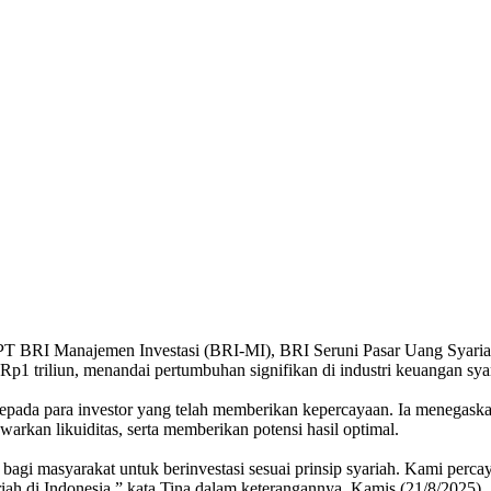
 PT BRI Manajemen Investasi (BRI-MI), BRI Seruni Pasar Uang Syariah
1 triliun, menandai pertumbuhan signifikan di industri keuangan sya
kepada para investor yang telah memberikan kepercayaan. Ia menegas
arkan likuiditas, serta memberikan potensi hasil optimal.
gi masyarakat untuk berinvestasi sesuai prinsip syariah. Kami percay
ah di Indonesia,” kata Tina dalam keterangannya, Kamis (21/8/2025).