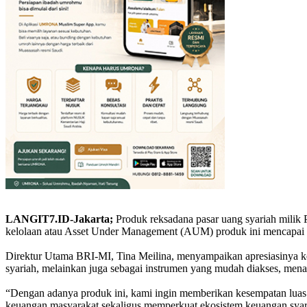
LANGIT7.ID-Jakarta;
Produk reksadana pasar uang syariah milik
kelolaan atau Asset Under Management (AUM) produk ini mencapai Rp
Direktur Utama BRI-MI, Tina Meilina, menyampaikan apresiasinya 
syariah, melainkan juga sebagai instrumen yang mudah diakses, menaw
“Dengan adanya produk ini, kami ingin memberikan kesempatan luas ba
keuangan masyarakat sekaligus memperkuat ekosistem keuangan syari