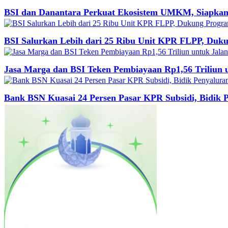
BSI dan Danantara Perkuat Ekosistem UMKM, Siapkan 
BSI Salurkan Lebih dari 25 Ribu Unit KPR FLPP, Duk
Jasa Marga dan BSI Teken Pembiayaan Rp1,56 Triliun 
Bank BSN Kuasai 24 Persen Pasar KPR Subsidi, Bidik 