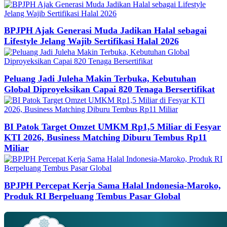
BPJPH Ajak Generasi Muda Jadikan Halal sebagai
Lifestyle Jelang Wajib Sertifikasi Halal 2026
Peluang Jadi Juleha Makin Terbuka, Kebutuhan
Global Diproyeksikan Capai 820 Tenaga Bersertifikat
BI Patok Target Omzet UMKM Rp1,5 Miliar di Fesyar
KTI 2026, Business Matching Diburu Tembus Rp11
Miliar
BPJPH Percepat Kerja Sama Halal Indonesia-Maroko,
Produk RI Berpeluang Tembus Pasar Global