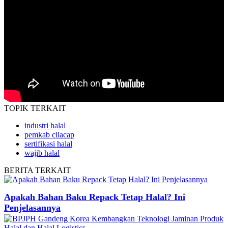
TOPIK
TERKAIT
industri halal
pemkab cilacap
sertifikasi halal
wajib halal
BERITA
TERKAIT
Apakah Bahan Baku Repack Tetap Halal? Ini
Penjelasannya