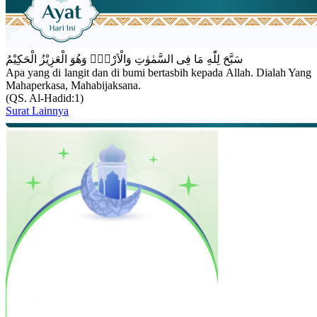
سَبَّحَ لِلّٰهِ مَا فِى السَّمٰوٰتِ وَالْاَرْضِۚ وَهُوَ الْعَزِيْزُ الْحَكِيْمُ
Apa yang di langit dan di bumi bertasbih kepada Allah. Dialah Yang
Mahaperkasa, Mahabijaksana.
(QS. Al-Hadid:1)
Surat Lainnya