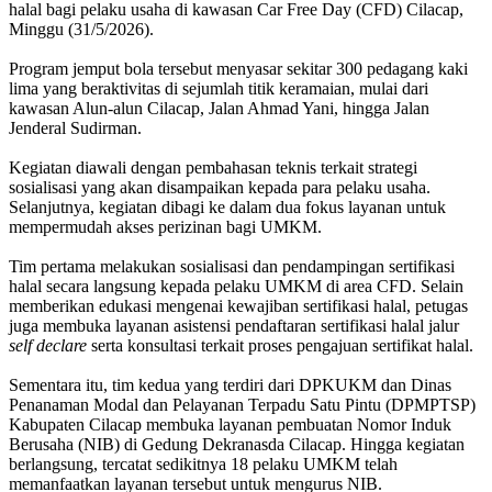
halal bagi pelaku usaha di kawasan Car Free Day (CFD) Cilacap,
Minggu (31/5/2026).
Program jemput bola tersebut menyasar sekitar 300 pedagang kaki
lima yang beraktivitas di sejumlah titik keramaian, mulai dari
kawasan Alun-alun Cilacap, Jalan Ahmad Yani, hingga Jalan
Jenderal Sudirman.
Kegiatan diawali dengan pembahasan teknis terkait strategi
sosialisasi yang akan disampaikan kepada para pelaku usaha.
Selanjutnya, kegiatan dibagi ke dalam dua fokus layanan untuk
mempermudah akses perizinan bagi UMKM.
Tim pertama melakukan sosialisasi dan pendampingan sertifikasi
halal secara langsung kepada pelaku UMKM di area CFD. Selain
memberikan edukasi mengenai kewajiban sertifikasi halal, petugas
juga membuka layanan asistensi pendaftaran sertifikasi halal jalur
self declare
serta konsultasi terkait proses pengajuan sertifikat halal.
Sementara itu, tim kedua yang terdiri dari DPKUKM dan Dinas
Penanaman Modal dan Pelayanan Terpadu Satu Pintu (DPMPTSP)
Kabupaten Cilacap membuka layanan pembuatan Nomor Induk
Berusaha (NIB) di Gedung Dekranasda Cilacap. Hingga kegiatan
berlangsung, tercatat sedikitnya 18 pelaku UMKM telah
memanfaatkan layanan tersebut untuk mengurus NIB.