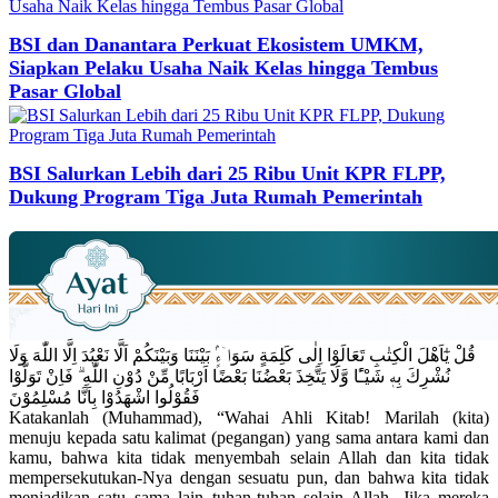
BSI dan Danantara Perkuat Ekosistem UMKM,
Siapkan Pelaku Usaha Naik Kelas hingga Tembus
Pasar Global
BSI Salurkan Lebih dari 25 Ribu Unit KPR FLPP,
Dukung Program Tiga Juta Rumah Pemerintah
قُلْ يٰٓاَهْلَ الْكِتٰبِ تَعَالَوْا اِلٰى كَلِمَةٍ سَوَاۤءٍۢ بَيْنَنَا وَبَيْنَكُمْ اَلَّا نَعْبُدَ اِلَّا اللّٰهَ وَلَا
نُشْرِكَ بِهٖ شَيْـًٔا وَّلَا يَتَّخِذَ بَعْضُنَا بَعْضًا اَرْبَابًا مِّنْ دُوْنِ اللّٰهِ ۗ فَاِنْ تَوَلَّوْا
فَقُوْلُوا اشْهَدُوْا بِاَنَّا مُسْلِمُوْنَ
Katakanlah (Muhammad), “Wahai Ahli Kitab! Marilah (kita)
menuju kepada satu kalimat (pegangan) yang sama antara kami dan
kamu, bahwa kita tidak menyembah selain Allah dan kita tidak
mempersekutukan-Nya dengan sesuatu pun, dan bahwa kita tidak
menjadikan satu sama lain tuhan-tuhan selain Allah. Jika mereka