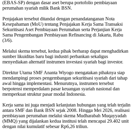
(EBAS-SP) dengan dasar aset berupa portofolio pembiayaan
perumahan syariah milik Bank BSN.
Penjajakan tersebut ditandai dengan penandatanganan Nota
Kesepahaman (MoU) tentang Penjajakan Kerja Sama Transaksi
Sekuritisasi Aset Pembiayaan Perumahan serta Perjanjian Kerja
Sama Pengembangan Pembiayaan Refinancing di Jakarta, Rabu
(3/6).
Melalui skema tersebut, kedua pihak berharap dapat menghadirkan
sumber likuiditas baru bagi industri perbankan sekaligus
menyediakan alternatif instrumen investasi syariah bagi investor.
Direktur Utama SMF Ananta Wiyogo mengatakan pihaknya siap
mendampingi proses pengembangan sekuritisasi syariah dari tahap
awal hingga implementasi. Menurutnya, instrumen tersebut
berpotensi memperdalam pasar keuangan syariah nasional dan
memperkuat struktur pasar modal Indonesia.
Kerja sama ini juga menjadi kelanjutan hubungan yang telah terjalin
antara SMF dan Bank BSN sejak 2008. Hingga Mei 2026, realisasi
pembiayaan perumahan melalui skema Mudharabah Muqayyadah
(MMQ) yang dijalankan kedua institusi telah mencapai 29.402 unit
dengan nilai kumulatif sebesar Rp6,26 triliun.