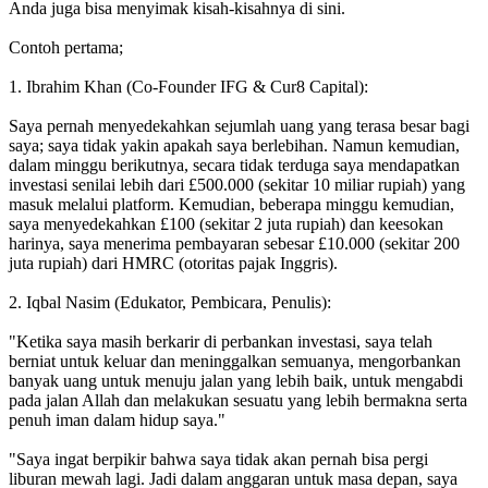
Anda juga bisa menyimak kisah-kisahnya di sini.
Contoh pertama;
1. Ibrahim Khan (Co-Founder IFG & Cur8 Capital):
Saya pernah menyedekahkan sejumlah uang yang terasa besar bagi
saya; saya tidak yakin apakah saya berlebihan. Namun kemudian,
dalam minggu berikutnya, secara tidak terduga saya mendapatkan
investasi senilai lebih dari £500.000 (sekitar 10 miliar rupiah) yang
masuk melalui platform. Kemudian, beberapa minggu kemudian,
saya menyedekahkan £100 (sekitar 2 juta rupiah) dan keesokan
harinya, saya menerima pembayaran sebesar £10.000 (sekitar 200
juta rupiah) dari HMRC (otoritas pajak Inggris).
2. Iqbal Nasim (Edukator, Pembicara, Penulis):
"Ketika saya masih berkarir di perbankan investasi, saya telah
berniat untuk keluar dan meninggalkan semuanya, mengorbankan
banyak uang untuk menuju jalan yang lebih baik, untuk mengabdi
pada jalan Allah dan melakukan sesuatu yang lebih bermakna serta
penuh iman dalam hidup saya."
"Saya ingat berpikir bahwa saya tidak akan pernah bisa pergi
liburan mewah lagi. Jadi dalam anggaran untuk masa depan, saya