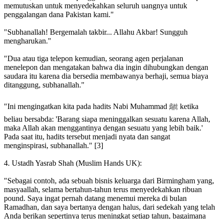
memutuskan untuk menyedekahkan seluruh uangnya untuk
penggalangan dana Pakistan kami."
"Subhanallah! Bergemalah takbir... Allahu Akbar! Sungguh
mengharukan."
"Dua atau tiga telepon kemudian, seorang agen perjalanan
menelepon dan mengatakan bahwa dia ingin dihubungkan dengan
saudara itu karena dia bersedia membawanya berhaji, semua biaya
ditanggung, subhanallah."
"Ini mengingatkan kita pada hadits Nabi Muhammad ﷺ ketika
beliau bersabda: 'Barang siapa meninggalkan sesuatu karena Allah,
maka Allah akan menggantinya dengan sesuatu yang lebih baik.'
Pada saat itu, hadits tersebut menjadi nyata dan sangat
menginspirasi, subhanallah." [3]
4. Ustadh Yasrab Shah (Muslim Hands UK):
"Sebagai contoh, ada sebuah bisnis keluarga dari Birmingham yang,
masyaallah, selama bertahun-tahun terus menyedekahkan ribuan
pound. Saya ingat pernah datang menemui mereka di bulan
Ramadhan, dan saya bertanya dengan halus, dari sedekah yang telah
Anda berikan sepertinya terus meningkat setiap tahun, bagaimana