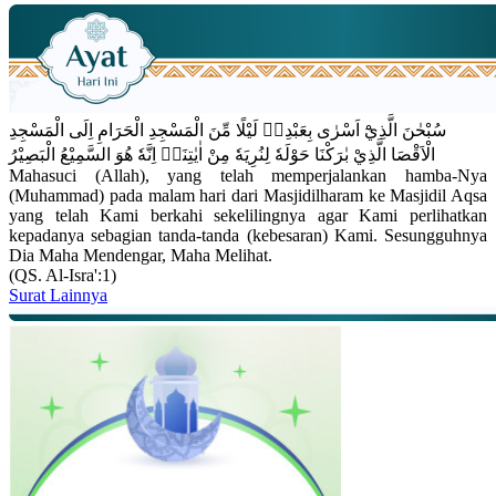
سُبْحٰنَ الَّذِيْٓ اَسْرٰى بِعَبْدِهٖ لَيْلًا مِّنَ الْمَسْجِدِ الْحَرَامِ اِلَى الْمَسْجِدِ
الْاَقْصَا الَّذِيْ بٰرَكْنَا حَوْلَهٗ لِنُرِيَهٗ مِنْ اٰيٰتِنَاۗ اِنَّهٗ هُوَ السَّمِيْعُ الْبَصِيْرُ
Mahasuci (Allah), yang telah memperjalankan hamba-Nya
(Muhammad) pada malam hari dari Masjidilharam ke Masjidil Aqsa
yang telah Kami berkahi sekelilingnya agar Kami perlihatkan
kepadanya sebagian tanda-tanda (kebesaran) Kami. Sesungguhnya
Dia Maha Mendengar, Maha Melihat.
(QS. Al-Isra':1)
Surat Lainnya