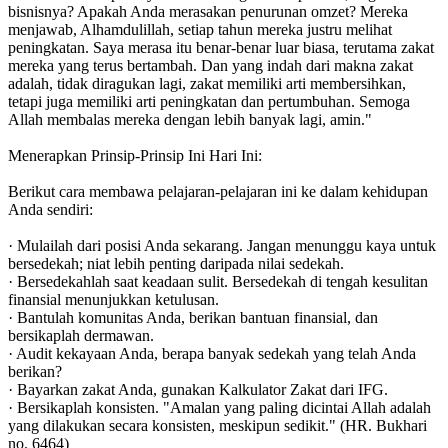
bisnisnya? Apakah Anda merasakan penurunan omzet? Mereka
menjawab, Alhamdulillah, setiap tahun mereka justru melihat
peningkatan. Saya merasa itu benar-benar luar biasa, terutama zakat
mereka yang terus bertambah. Dan yang indah dari makna zakat
adalah, tidak diragukan lagi, zakat memiliki arti membersihkan,
tetapi juga memiliki arti peningkatan dan pertumbuhan. Semoga
Allah membalas mereka dengan lebih banyak lagi, amin."
Menerapkan Prinsip-Prinsip Ini Hari Ini:
Berikut cara membawa pelajaran-pelajaran ini ke dalam kehidupan
Anda sendiri:
· Mulailah dari posisi Anda sekarang. Jangan menunggu kaya untuk
bersedekah; niat lebih penting daripada nilai sedekah.
· Bersedekahlah saat keadaan sulit. Bersedekah di tengah kesulitan
finansial menunjukkan ketulusan.
· Bantulah komunitas Anda, berikan bantuan finansial, dan
bersikaplah dermawan.
· Audit kekayaan Anda, berapa banyak sedekah yang telah Anda
berikan?
· Bayarkan zakat Anda, gunakan Kalkulator Zakat dari IFG.
· Bersikaplah konsisten. "Amalan yang paling dicintai Allah adalah
yang dilakukan secara konsisten, meskipun sedikit." (HR. Bukhari
no. 6464)