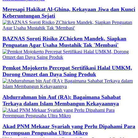
Meresapi Hakikat Al-Ghina, Kekayaan Jiwa dan Kunci
Keberuntungan Sejati
BAZNAS Soroti Risiko ZChicken Mandek, Siapkan
Penguatan Agar Usaha Mustahik Tak 'Membasi'
Pemkot Mojokerto Percepat Sertifikasi Halal UMKM,
Dorong Omzet dan Daya Saing Produk
Abdurrahman bin Auf (RA): Bagaimana Sahabat
Terkaya dalam Islam Membangun Kekayaannya
Akad PNM Mekaar Syariah yang Perlu Dipahami Para
Perempuan Pengusaha Ultra Mikro