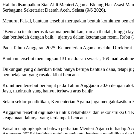
Hal itu disampaikan Staf Ahli Menteri Agama Bidang Hak Asasi Man
Serbaguna Sekretariat Daerah Aceh, Selasa (9/6 2026).
Menurut Faisal, bantuan tersebut merupakan bentuk komitmen pemer
"Bencana telah merusak sarana pendidikan, rumah ibadah, hingga lay
dan beribadah dengan baik," ujarnya dalam keterangan resmi, Rabu (
Pada Tahun Anggaran 2025, Kementerian Agama melalui Direktorat Je
Bantuan tersebut menjangkau 131 madrasah swasta, 169 madrasah neg
Dukungan yang diberikan tidak hanya berupa bantuan dana, tetapi juga
pembelajaran yang rusak akibat bencana.
Komitmen tersebut berlanjut pada Tahun Anggaran 2026 dengan aloka
Jaya, madrasah yang hanyut terbawa arus banjir.
Selain sektor pendidikan, Kementerian Agama juga mengalokasikan 
Anggaran tersebut digunakan untuk rehabilitasi dan rekonstruksi 64
keagamaan lainnya yang terdampak bencana.
Faisal mengungkapkan bahwa perhatian Menteri Agama terhadap Aceh 
Anggaran 2025 diarahkan untuk membantu lembaga pendidikan dan 