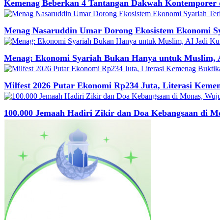
Kemenag Beberkan 4 Tantangan Dakwah Kontemporer di 
Menag Nasaruddin Umar Dorong Ekosistem Ekonomi Syar
Menag: Ekonomi Syariah Bukan Hanya untuk Muslim, A
Milfest 2026 Putar Ekonomi Rp234 Juta, Literasi K
100.000 Jemaah Hadiri Zikir dan Doa Kebangsaan di M