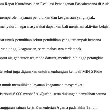
lam Rapat Koordinasi dan Evaluasi Penanganan Pascabencana di Aula
 memperoleh layanan pendidikan dan keagamaan yang layak.
enyeluruh agar masyarakat dapat kembali menjalani aktivitas belajar
iar untuk pemulihan sektor pendidikan yang terdampak bencana.
uruan tinggi keagamaan, serta mahasiswa terdampak.
t air, generator set, tenda darurat, meubelair, hingga perangkat
n tersebut juga digunakan untuk membangun kembali MIN 5 Pidie
lam untuk memulihkan layanan keagamaan masyarakat.
stribusi 6.000 mushaf Al-Qur'an, serta dukungan pemulihan sarana
a anggaran satuan kerja Kementerian Agama pada akhir Tahun