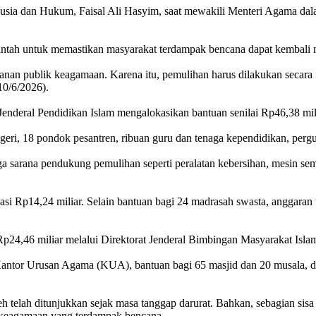
usia dan Hukum, Faisal Ali Hasyim, saat mewakili Menteri Agama da
intah untuk memastikan masyarakat terdampak bencana dapat kembali
anan publik keagamaan. Karena itu, pemulihan harus dilakukan secara m
10/6/2026).
nderal Pendidikan Islam mengalokasikan bantuan senilai Rp46,38 mil
eri, 18 pondok pesantren, ribuan guru dan tenaga kependidikan, perg
 sarana pendukung pemulihan seperti peralatan kebersihan, mesin sempro
si Rp14,24 miliar. Selain bantuan bagi 24 madrasah swasta, anggara
Rp24,46 miliar melalui Direktorat Jenderal Bimbingan Masyarakat Is
 Kantor Urusan Agama (KUA), bantuan bagi 65 masjid dan 20 musala, di
telah ditunjukkan sejak masa tanggap darurat. Bahkan, sebagian sis
keagamaan yang terdampak bencana.