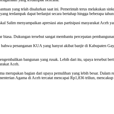
 bantuan yang telah disalurkan saat ini. Pemerintah terus melakukan sin
ang terdampak dapat berlanjut secara bertahap hingga beberapa tahun
skal Salim menyampaikan apresiasi atas partisipasi masyarakat Aceh
r biasa. Dukungan tersebut sangat membantu percepatan pembangunan k
n bahwa penanganan KUA yang hanyut akibat banjir di Kabupaten Gay
embalikan bangunan yang rusak. Lebih dari itu, upaya tersebut bert
rakat Aceh.
ama merupakan bagian dari upaya pemulihan yang lebih besar. Dalam re
enterian Agama di Aceh tercatat mencapai Rp1,836 triliun, mencaku