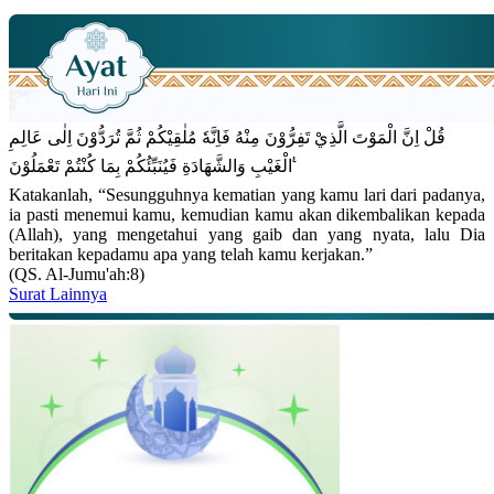
قُلْ اِنَّ الْمَوْتَ الَّذِيْ تَفِرُّوْنَ مِنْهُ فَاِنَّهٗ مُلٰقِيْكُمْ ثُمَّ تُرَدُّوْنَ اِلٰى عَالِمِ
الْغَيْبِ وَالشَّهَادَةِ فَيُنَبِّئُكُمْ بِمَا كُنْتُمْ تَعْمَلُوْنَ ࣖ
Katakanlah, “Sesungguhnya kematian yang kamu lari dari padanya,
ia pasti menemui kamu, kemudian kamu akan dikembalikan kepada
(Allah), yang mengetahui yang gaib dan yang nyata, lalu Dia
beritakan kepadamu apa yang telah kamu kerjakan.”
(QS. Al-Jumu'ah:8)
Surat Lainnya