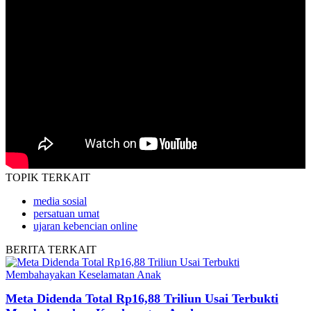
TOPIK
TERKAIT
media sosial
persatuan umat
ujaran kebencian online
BERITA
TERKAIT
Meta Didenda Total Rp16,88 Triliun Usai Terbukti