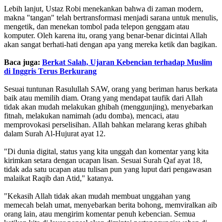
‎Lebih lanjut, Ustaz Robi menekankan bahwa di zaman modern,
makna "tangan" telah bertransformasi menjadi sarana untuk menulis,
mengetik, dan menekan tombol pada telepon genggam atau
komputer. Oleh karena itu, orang yang benar-benar dicintai Allah
akan sangat berhati-hati dengan apa yang mereka ketik dan bagikan.
Baca juga:
Berkat Salah, Ujaran Kebencian terhadap Muslim
di Inggris Terus Berkurang
‎Sesuai tuntunan Rasulullah SAW, orang yang beriman harus berkata
baik atau memilih diam. Orang yang mendapat taufik dari Allah
tidak akan mudah melakukan ghibah (menggunjing), menyebarkan
fitnah, melakukan namimah (adu domba), mencaci, atau
memprovokasi perselisihan. Allah bahkan melarang keras ghibah
dalam Surah Al-Hujurat ayat 12.
‎"Di dunia digital, status yang kita unggah dan komentar yang kita
kirimkan setara dengan ucapan lisan. Sesuai Surah Qaf ayat 18,
tidak ada satu ucapan atau tulisan pun yang luput dari pengawasan
malaikat Raqib dan Atid," katanya.
‎"Kekasih Allah tidak akan mudah membuat unggahan yang
memecah belah umat, menyebarkan berita bohong, memviralkan aib
orang lain, atau mengirim komentar penuh kebencian. Semua