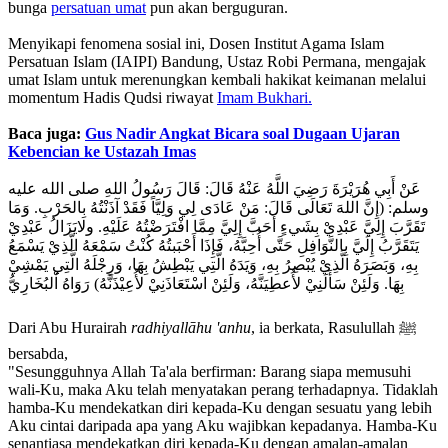
bunga
persatuan umat
pun akan berguguran.
‎Menyikapi fenomena sosial ini, Dosen Institut Agama Islam
Persatuan Islam (IAIPI) Bandung, Ustaz Robi Permana, mengajak
umat Islam untuk merenungkan kembali hakikat keimanan melalui
momentum Hadis Qudsi riwayat
Imam Bukhari.
Baca juga:
Gus Nadir Angkat Bicara soal Dugaan Ujaran
Kebencian ke Ustazah Imas
وسلم: (إِنَّ اللهَ تَعَالَى قَالَ: مَنْ عَادَى لِي وَلِيَّاً فَقَدْ آذَنْتُهُ بِالحَرْبِ. وَمَا
تَقَرَّبَ إِلِيَّ عَبْدِيْ بِشَيءٍ أَحَبَّ إِلِيَّ مِمَّا افْتَرَضْتُهُ عَلَيْهِ. ولايَزَالُ عَبْدِيْ
يَتَقَرَّبُ إِلَيَّ بِالنَّوَافِلِ حَتَّى أُحِبَّهُ، فَإِذَا أَحْبَبتُهُ كُنْتُ سَمْعَهُ الَّذِيْ يَسْمَعُ
بِهِ، وَبَصَرَهُ الَّذِيْ يُبْصِرُ بِهِ، وَيَدَهُ الَّتِي يَبْطِشُ بِهَا، وَرِجْلَهُ الَّتِي يَمْشِيْ
بِهَا. وَلَئِنْ سَأَلَنِيْ لأُعطِيَنَّهُ، وَلَئِنْ اسْتَعَاذَنِيْ لأُعِيْذَنَّهُ) رَوَاهُ اْلبُخَارِيُّ
‎Dari Abu Hurairah
radhiyallāhu 'anhu
, ia berkata, Rasulullah ﷺ
bersabda,
‎"Sesungguhnya Allah Ta'ala berfirman: Barang siapa memusuhi
wali-Ku, maka Aku telah menyatakan perang terhadapnya. Tidaklah
hamba-Ku mendekatkan diri kepada-Ku dengan sesuatu yang lebih
Aku cintai daripada apa yang Aku wajibkan kepadanya. Hamba-Ku
senantiasa mendekatkan diri kepada-Ku dengan amalan-amalan