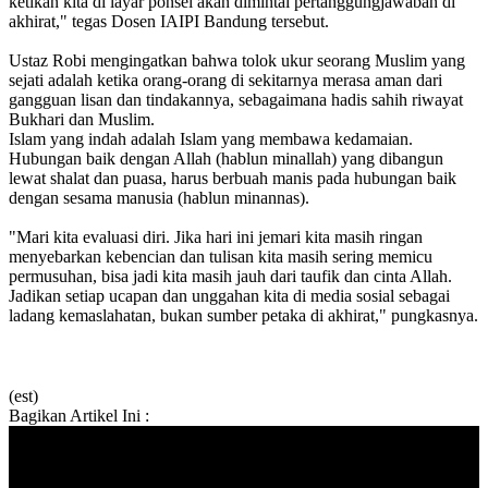
ketikan kita di layar ponsel akan dimintai pertanggungjawaban di
akhirat," tegas Dosen IAIPI Bandung tersebut.
‎Ustaz Robi mengingatkan bahwa tolok ukur seorang Muslim yang
sejati adalah ketika orang-orang di sekitarnya merasa aman dari
gangguan lisan dan tindakannya, sebagaimana hadis sahih riwayat
Bukhari dan Muslim.
‎Islam yang indah adalah Islam yang membawa kedamaian.
Hubungan baik dengan Allah (hablun minallah) yang dibangun
lewat shalat dan puasa, harus berbuah manis pada hubungan baik
dengan sesama manusia (hablun minannas).
‎"Mari kita evaluasi diri. Jika hari ini jemari kita masih ringan
menyebarkan kebencian dan tulisan kita masih sering memicu
permusuhan, bisa jadi kita masih jauh dari taufik dan cinta Allah.
Jadikan setiap ucapan dan unggahan kita di media sosial sebagai
ladang kemaslahatan, bukan sumber petaka di akhirat," pungkasnya.
(est)
Bagikan Artikel Ini :