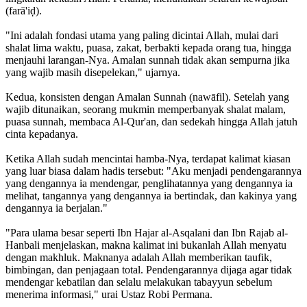
(farā'iḍ).
‎"Ini adalah fondasi utama yang paling dicintai Allah, mulai dari
shalat lima waktu, puasa, zakat, berbakti kepada orang tua, hingga
menjauhi larangan-Nya. Amalan sunnah tidak akan sempurna jika
yang wajib masih disepelekan," ujarnya.
‎Kedua, konsisten dengan Amalan Sunnah (nawāfil). Setelah yang
wajib ditunaikan, seorang mukmin memperbanyak shalat malam,
puasa sunnah, membaca Al-Qur'an, dan sedekah hingga Allah jatuh
cinta kepadanya.
‎Ketika Allah sudah mencintai hamba-Nya, terdapat kalimat kiasan
yang luar biasa dalam hadis tersebut: "Aku menjadi pendengarannya
yang dengannya ia mendengar, penglihatannya yang dengannya ia
melihat, tangannya yang dengannya ia bertindak, dan kakinya yang
dengannya ia berjalan."
‎"Para ulama besar seperti Ibn Hajar al-Asqalani dan Ibn Rajab al-
Hanbali menjelaskan, makna kalimat ini bukanlah Allah menyatu
dengan makhluk. Maknanya adalah Allah memberikan taufik,
bimbingan, dan penjagaan total. Pendengarannya dijaga agar tidak
mendengar kebatilan dan selalu melakukan tabayyun sebelum
menerima informasi," urai Ustaz Robi Permana.