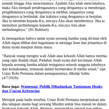
sunnah hingga Aku mencintainya. Apabila Aku telah mencintainya,
maka Aku menjadi pendengarannya yang dengannya ia mendengar,
penglihatannya yang dengannya ia melihat, tangannya yang
dengannya ia bertindak, dan kakinya yang dengannya ia berjalan.
Jika ia meminta kepada-Ku, niscaya Aku akan memberinya. Jika ia
memohon perlindungan kepada-Ku, niscaya Aku akan
melindunginya." (Hr Bukhari).
‎Ia menegaskan bahwa tanda nyata seorang hamba yang dicintai oleh
Allah dapat dilihat dari bagaimana ia menjaga lisan dan jemarinya di
dunia nyata maupun dunia maya.
‎"Banyak orang mengira wali Allah atau kekasih Allah hanya mereka
yang rajin ibadah ritual. Padahal, buah nyata dari kecintaan Allah
kepada seorang hamba adalah terjaganya seluruh anggota tubuhnya
dari kemaksiatan, termasuk dalam berinteraksi di media sosial," ujar
Ustaz Robi Permana dalam pemaparannya, dikutip Sabtu
(4/7/2026).
Baca juga:
Wamenag: Publik Dihadapkan Tantangan Hoaks
dan Ujaran Kebencian
‎Merujuk pada hadis tersebut, Ustaz Robi Permana menjelaskan ada
dua tahapan utama bagi seorang Muslim untuk bisa masuk ke dalam
lingkaran kekasih Allah. Pertama, menunaikan seluruh kewajiban