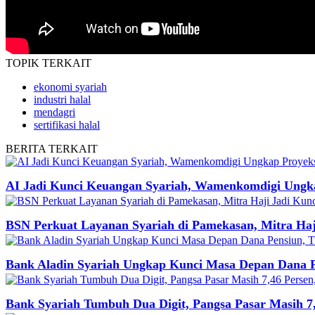
TOPIK
TERKAIT
ekonomi syariah
industri halal
mendagri
sertifikasi halal
BERITA
TERKAIT
AI Jadi Kunci Keuangan Syariah, Wamenkomdigi Ungkap
BSN Perkuat Layanan Syariah di Pamekasan, Mitra Haj
Bank Aladin Syariah Ungkap Kunci Masa Depan Dana Pen
Bank Syariah Tumbuh Dua Digit, Pangsa Pasar Masih 