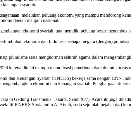
 keuangan syariah.
u keagamaan, melainkan peluang ekonomi yang mampu mendorong kemaj
ekonomi daerah maupun nasional.
gembangan ekonomi syariah juga memiliki peluang besar menembus pas
pertumbuhan ekonomi dan Indonesia sebagai negara (dengan) populasi mu
prinsip pluralisme serta menghormati seluruh agama dalam mengembang
2026 karena dinilai mampu memotivasi pemerintah daerah untuk terus 
nomi dan Keuangan Syariah (KNEKS) bekerja sama dengan CNN Indonesi
m mengembangkan ekonomi dan keuangan syariah. Penghargaan diberika
acara di Gedung Transmedia, Jakarta, Senin (6/7). Acara itu juga dih
utif KNEKS Sholahudin Al Aiyub, serta sejumlah pejabat dari kemen