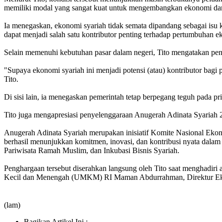
memiliki modal yang sangat kuat untuk mengembangkan ekonomi dan
Ia menegaskan, ekonomi syariah tidak semata dipandang sebagai is
dapat menjadi salah satu kontributor penting terhadap pertumbuhan 
Selain memenuhi kebutuhan pasar dalam negeri, Tito mengatakan pen
"Supaya ekonomi syariah ini menjadi potensi (atau) kontributor bagi 
Tito.
Di sisi lain, ia menegaskan pemerintah tetap berpegang teguh pada 
Tito juga mengapresiasi penyelenggaraan Anugerah Adinata Syariah 
Anugerah Adinata Syariah merupakan inisiatif Komite Nasional Eko
berhasil menunjukkan komitmen, inovasi, dan kontribusi nyata dala
Pariwisata Ramah Muslim, dan Inkubasi Bisnis Syariah.
Penghargaan tersebut diserahkan langsung oleh Tito saat menghadiri 
Kecil dan Menengah (UMKM) RI Maman Abdurrahman, Direktur Eksek
(lam)
Bagikan Artikel Ini :