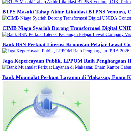
BTPS Masuki Tahap Akhir Likuidasi BTPNS Ventura, O
CIMB Niaga Syariah Dorong Transformasi Digital UNI
Bank BSN Perkuat Literasi Keuangan Pelajar Lewat Co
Jaga Kepercayaan Publik, LPPOM Raih Penghargaan 
Bank Muamalat Perkuat Layanan di Makassar, Enam Ka