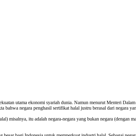
kekuatan utama ekonomi syariah dunia. Namun menurut Menteri Dalam
a bahwa negara penghasil sertifikat halal justru berasal dari negara 
 halal) misalnya, itu adalah negara-negara yang bukan negara (dengan m
 besar bagi Indonesia untuk memperkuat industri halal. Sebagai negara 