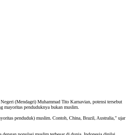
 Negeri (Mendagri) Muhammad Tito Karnavian, potensi tersebut
yang mayoritas penduduknya bukan muslim.
ayoritas penduduk) muslim. Contoh, China, Brazil, Australia," ujar
dengan populasi muslim terbesar di dunia, Indonesia dinilai