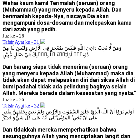
Wahai kaum kami! Terimalah (seruan) orang
(Muhammad) yang menyeru kepada Allah. Dan
berimanlah kepada-Nya, niscaya Dia akan
mengampuni dosa-dosamu dan melepaskan kamu
dari azab yang pedih.
Juz ke - 26
Tafsir Ayat ke - 31
وَمَنْ لَّا يُجِبْ دَاعِيَ اللّٰهِ فَلَيْسَ بِمُعْجِزٍ فِى الْاَرْضِ وَلَيْسَ لَهٗ مِنْ
دُوْنِهٖٓ اَوْلِيَاۤءُ ۗ اُولٰۤىِٕكَ فِيْ ضَلٰلٍ مُّبِيْنٍ
Dan barang siapa tidak menerima (seruan) orang
yang menyeru kepada Allah (Muhammad) maka dia
tidak akan dapat melepaskan diri dari siksa Allah di
bumi padahal tidak ada pelindung baginya selain
Allah. Mereka berada dalam kesesatan yang nyata.”
Juz ke - 26
Tafsir Ayat ke - 32
اَوَلَمْ يَرَوْا اَنَّ اللّٰهَ الَّذِيْ خَلَقَ السَّمٰوٰتِ وَالْاَرْضَ وَلَمْ يَعْيَ بِخَلْقِهِنَّ بِقٰدِرٍ
عَلٰٓى اَنْ يُّحْيِ َۧ الْمَوْتٰى ۗبَلٰٓى اِنَّهٗ عَلٰى كُلِّ شَيْءٍ قَدِيْرٌ
Dan tidakkah mereka memperhatikan bahwa
sesungguhnya Allah yang menciptakan langit dan