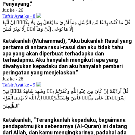
Penyayang.”
Juz ke - 26
Tafsir Ayat ke - 8
قُلْ مَا كُنْتُ بِدْعًا مِّنَ الرُّسُلِ وَمَآ اَدْرِيْ مَا يُفْعَلُ بِيْ وَلَا بِكُمْۗ اِنْ اَتَّبِعُ
اِلَّا مَا يُوْحٰٓى اِلَيَّ وَمَآ اَنَا۠ اِلَّا نَذِيْرٌ مُّبِيْنٌ
Katakanlah (Muhammad), “Aku bukanlah Rasul yang
pertama di antara rasul-rasul dan aku tidak tahu
apa yang akan diperbuat terhadapku dan
terhadapmu. Aku hanyalah mengikuti apa yang
diwahyukan kepadaku dan aku hanyalah pemberi
peringatan yang menjelaskan.”
Juz ke - 26
Tafsir Ayat ke - 9
قُلْ اَرَءَيْتُمْ اِنْ كَانَ مِنْ عِنْدِ اللّٰهِ وَكَفَرْتُمْ بِهٖ وَشَهِدَ شَاهِدٌ مِّنْۢ بَنِيْٓ
اِسْرَاۤءِيْلَ عَلٰى مِثْلِهٖ فَاٰمَنَ وَاسْتَكْبَرْتُمْۗ اِنَّ اللّٰهَ لَا يَهْدِى الْقَوْمَ
الظّٰلِمِيْنَ ࣖ
Katakanlah, “Terangkanlah kepadaku, bagaimana
pendapatmu jika sebenarnya (Al-Quran) ini datang
dari Allah, dan kamu mengingkarinya, padahal ada