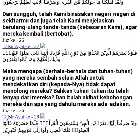
وَلَقَدْ اَهْلَكْنَا مَا حَوْلَكُمْ مِّنَ الْقُرٰى وَصَرَّفْنَا الْاٰيٰتِ لَعَلَّهُمْ يَرْجِعُوْنَ
Dan sungguh, telah Kami binasakan negeri-negeri di
sekitarmu dan juga telah Kami menjelaskan
berulang-ulang tanda-tanda (kebesaran Kami), agar
mereka kembali (bertobat).
Juz ke - 26
Tafsir Ayat ke - 27
فَلَوْلَا نَصَرَهُمُ الَّذِيْنَ اتَّخَذُوْا مِنْ دُوْنِ اللّٰهِ قُرْبَانًا اٰلِهَةً ۗبَلْ ضَلُّوْا عَنْهُمْۚ
وَذٰلِكَ اِفْكُهُمْ وَمَا كَانُوْا يَفْتَرُوْنَ
Maka mengapa (berhala-berhala dan tuhan-tuhan)
yang mereka sembah selain Allah untuk
mendekatkan diri (kepada-Nya) tidak dapat
menolong mereka? Bahkan tuhan-tuhan itu telah
lenyap dari mereka? Dan itulah akibat kebohongan
mereka dan apa yang dahulu mereka ada-adakan.
Juz ke - 26
Tafsir Ayat ke - 28
وَاِذْ صَرَفْنَآ اِلَيْكَ نَفَرًا مِّنَ الْجِنِّ يَسْتَمِعُوْنَ الْقُرْاٰنَۚ فَلَمَّا حَضَرُوْهُ قَالُوْٓا
اَنْصِتُوْاۚ فَلَمَّا قُضِيَ وَلَّوْا اِلٰى قَوْمِهِمْ مُّنْذِرِيْنَ