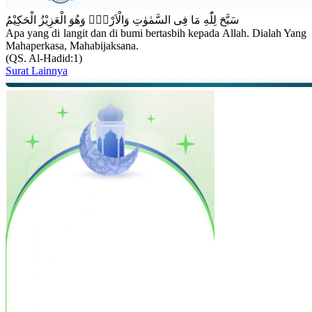
سَبَّحَ لِلّٰهِ مَا فِى السَّمٰوٰتِ وَالْاَرْضِۚ وَهُوَ الْعَزِيْزُ الْحَكِيْمُ
Apa yang di langit dan di bumi bertasbih kepada Allah. Dialah Yang
Mahaperkasa, Mahabijaksana.
(QS. Al-Hadid:1)
Surat Lainnya