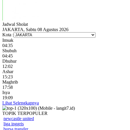
Jadwal
Sholat
JAKARTA, Sabtu 08 Agustus 2026
Kota :
Imsak
04:35
Shubuh
04:45
Dhuhur
12:02
Ashar
15:23
Maghrib
17:58
Isya
19:09
Lihat Selengkapnya
TOPIK
TERPOPULER
newcastle united
liga inggris
bursa transfer