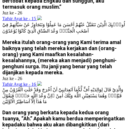
bertobat kepada Engkau dan sungguh, aku
termasuk orang muslim.”
Juz ke - 26
Tafsir Ayat ke - 15
اُولٰۤىِٕكَ الَّذِيْنَ نَتَقَبَّلُ عَنْهُمْ اَحْسَنَ مَا عَمِلُوْا وَنَتَجَاوَزُ عَنْ سَيِّاٰتِهِمْ فِيْٓ
اَصْحٰبِ الْجَنَّةِۗ وَعْدَ الصِّدْقِ الَّذِيْ كَانُوْا يُوْعَدُوْنَ
Mereka itulah orang-orang yang Kami terima amal
baiknya yang telah mereka kerjakan dan (orang-
orang) yang Kami maafkan kesalahan-
kesalahannya, (mereka akan menjadi) penghuni-
penghuni surga. Itu janji yang benar yang telah
dijanjikan kepada mereka.
Juz ke - 26
Tafsir Ayat ke - 16
وَالَّذِيْ قَالَ لِوَالِدَيْهِ اُفٍّ لَّكُمَآ اَتَعِدَانِنِيْٓ اَنْ اُخْرَجَ وَقَدْ خَلَتِ الْقُرُوْنُ مِنْ
قَبْلِيْۚ وَهُمَا يَسْتَغِيْثٰنِ اللّٰهَ وَيْلَكَ اٰمِنْ ۖاِنَّ وَعْدَ اللّٰهِ حَقٌّۚ فَيَقُوْلُ
مَا هٰذَآ اِلَّآ اَسَاطِيْرُ الْاَوَّلِيْنَ
Dan orang yang berkata kepada kedua orang
tuanya, “Ah.” Apakah kamu berdua memperingatkan
kepadaku bahwa aku akan dibangkitkan (dari