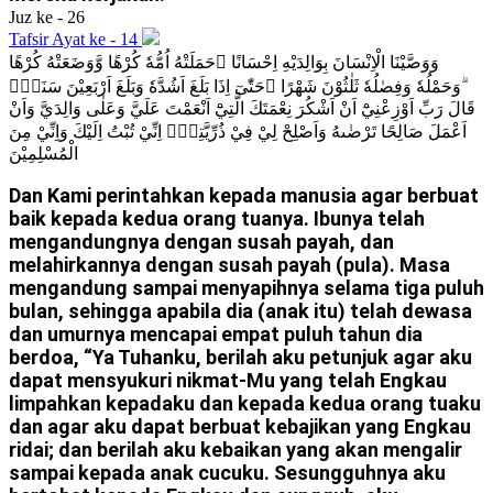
Juz ke - 26
Tafsir Ayat ke - 14
وَوَصَّيْنَا الْاِنْسَانَ بِوَالِدَيْهِ اِحْسَانًا ۗحَمَلَتْهُ اُمُّهٗ كُرْهًا وَّوَضَعَتْهُ كُرْهًا
ۗوَحَمْلُهٗ وَفِصٰلُهٗ ثَلٰثُوْنَ شَهْرًا ۗحَتّٰىٓ اِذَا بَلَغَ اَشُدَّهٗ وَبَلَغَ اَرْبَعِيْنَ سَنَةًۙ
قَالَ رَبِّ اَوْزِعْنِيْٓ اَنْ اَشْكُرَ نِعْمَتَكَ الَّتِيْٓ اَنْعَمْتَ عَلَيَّ وَعَلٰى وَالِدَيَّ وَاَنْ
اَعْمَلَ صَالِحًا تَرْضٰىهُ وَاَصْلِحْ لِيْ فِيْ ذُرِّيَّتِيْۗ اِنِّيْ تُبْتُ اِلَيْكَ وَاِنِّيْ مِنَ
الْمُسْلِمِيْنَ
Dan Kami perintahkan kepada manusia agar berbuat
baik kepada kedua orang tuanya. Ibunya telah
mengandungnya dengan susah payah, dan
melahirkannya dengan susah payah (pula). Masa
mengandung sampai menyapihnya selama tiga puluh
bulan, sehingga apabila dia (anak itu) telah dewasa
dan umurnya mencapai empat puluh tahun dia
berdoa, “Ya Tuhanku, berilah aku petunjuk agar aku
dapat mensyukuri nikmat-Mu yang telah Engkau
limpahkan kepadaku dan kepada kedua orang tuaku
dan agar aku dapat berbuat kebajikan yang Engkau
ridai; dan berilah aku kebaikan yang akan mengalir
sampai kepada anak cucuku. Sesungguhnya aku