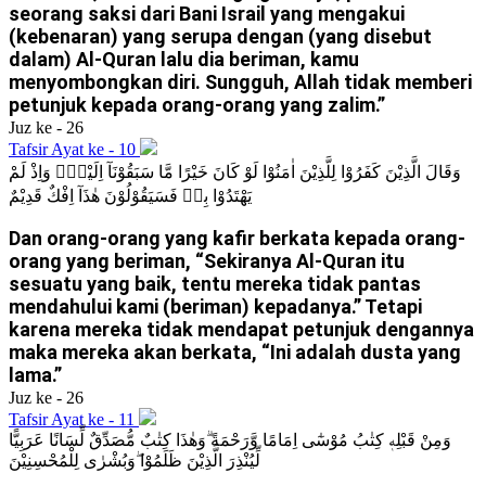
seorang saksi dari Bani Israil yang mengakui
(kebenaran) yang serupa dengan (yang disebut
dalam) Al-Quran lalu dia beriman, kamu
menyombongkan diri. Sungguh, Allah tidak memberi
petunjuk kepada orang-orang yang zalim.”
Juz ke - 26
Tafsir Ayat ke - 10
وَقَالَ الَّذِيْنَ كَفَرُوْا لِلَّذِيْنَ اٰمَنُوْا لَوْ كَانَ خَيْرًا مَّا سَبَقُوْنَآ اِلَيْهِۗ وَاِذْ لَمْ
يَهْتَدُوْا بِهٖ فَسَيَقُوْلُوْنَ هٰذَآ اِفْكٌ قَدِيْمٌ
Dan orang-orang yang kafir berkata kepada orang-
orang yang beriman, “Sekiranya Al-Quran itu
sesuatu yang baik, tentu mereka tidak pantas
mendahului kami (beriman) kepadanya.” Tetapi
karena mereka tidak mendapat petunjuk dengannya
maka mereka akan berkata, “Ini adalah dusta yang
lama.”
Juz ke - 26
Tafsir Ayat ke - 11
وَمِنْ قَبْلِهٖ كِتٰبُ مُوْسٰٓى اِمَامًا وَّرَحْمَةً ۗوَهٰذَا كِتٰبٌ مُّصَدِّقٌ لِّسَانًا عَرَبِيًّا
لِّيُنْذِرَ الَّذِيْنَ ظَلَمُوْا ۖوَبُشْرٰى لِلْمُحْسِنِيْنَ