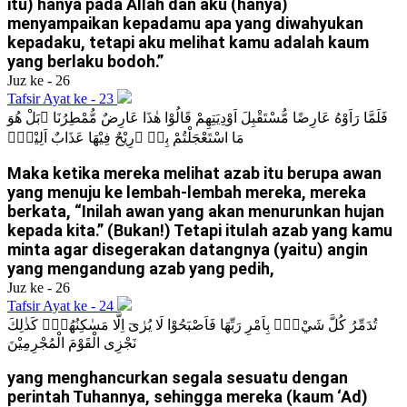
itu) hanya pada Allah dan aku (hanya)
menyampaikan kepadamu apa yang diwahyukan
kepadaku, tetapi aku melihat kamu adalah kaum
yang berlaku bodoh.”
Juz ke - 26
Tafsir Ayat ke - 23
فَلَمَّا رَاَوْهُ عَارِضًا مُّسْتَقْبِلَ اَوْدِيَتِهِمْ قَالُوْا هٰذَا عَارِضٌ مُّمْطِرُنَا ۗبَلْ هُوَ
مَا اسْتَعْجَلْتُمْ بِهٖ ۗرِيْحٌ فِيْهَا عَذَابٌ اَلِيْمٌۙ
Maka ketika mereka melihat azab itu berupa awan
yang menuju ke lembah-lembah mereka, mereka
berkata, “Inilah awan yang akan menurunkan hujan
kepada kita.” (Bukan!) Tetapi itulah azab yang kamu
minta agar disegerakan datangnya (yaitu) angin
yang mengandung azab yang pedih,
Juz ke - 26
Tafsir Ayat ke - 24
تُدَمِّرُ كُلَّ شَيْءٍۢ بِاَمْرِ رَبِّهَا فَاَصْبَحُوْا لَا يُرٰىٓ اِلَّا مَسٰكِنُهُمْۗ كَذٰلِكَ
نَجْزِى الْقَوْمَ الْمُجْرِمِيْنَ
yang menghancurkan segala sesuatu dengan
perintah Tuhannya, sehingga mereka (kaum ‘Ad)