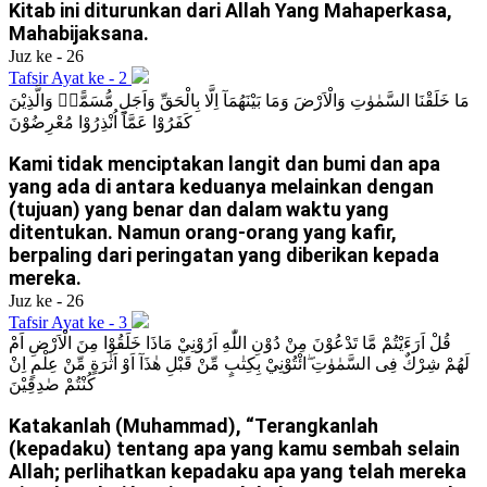
Kitab ini diturunkan dari Allah Yang Mahaperkasa,
Mahabijaksana.
Juz ke - 26
Tafsir Ayat ke - 2
مَا خَلَقْنَا السَّمٰوٰتِ وَالْاَرْضَ وَمَا بَيْنَهُمَآ اِلَّا بِالْحَقِّ وَاَجَلٍ مُّسَمًّىۗ وَالَّذِيْنَ
كَفَرُوْا عَمَّآ اُنْذِرُوْا مُعْرِضُوْنَ
Kami tidak menciptakan langit dan bumi dan apa
yang ada di antara keduanya melainkan dengan
(tujuan) yang benar dan dalam waktu yang
ditentukan. Namun orang-orang yang kafir,
berpaling dari peringatan yang diberikan kepada
mereka.
Juz ke - 26
Tafsir Ayat ke - 3
قُلْ اَرَءَيْتُمْ مَّا تَدْعُوْنَ مِنْ دُوْنِ اللّٰهِ اَرُوْنِيْ مَاذَا خَلَقُوْا مِنَ الْاَرْضِ اَمْ
لَهُمْ شِرْكٌ فِى السَّمٰوٰتِ ۖائْتُوْنِيْ بِكِتٰبٍ مِّنْ قَبْلِ هٰذَآ اَوْ اَثٰرَةٍ مِّنْ عِلْمٍ اِنْ
كُنْتُمْ صٰدِقِيْنَ
Katakanlah (Muhammad), “Terangkanlah
(kepadaku) tentang apa yang kamu sembah selain
Allah; perlihatkan kepadaku apa yang telah mereka