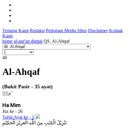
Tentang Kami
Redaksi
Pedoman Media Siber
Disclaimer
Kontak
Kami
home
al-qur'an digital
QS. Al-Ahqaf
46
Al-Ahqaf
(Bukit Pasir - 35 ayat)
حٰمۤ ۚ
Ha Mim
Juz ke - 26
Tafsir Ayat ke - 1
تَنْزِيْلُ الْكِتٰبِ مِنَ اللّٰهِ الْعَزِيْزِ الْحَكِيْمِ