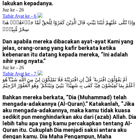
lakukan kepadanya.
Juz ke - 26
Tafsir Ayat ke - 6
وَاِذَا تُتْلٰى عَلَيْهِمْ اٰيٰتُنَا بَيِّنٰتٍ قَالَ الَّذِيْنَ كَفَرُوْا لِلْحَقِّ لَمَّا جَاۤءَهُمْۙ هٰذَا
سِحْرٌ مُّبِيْنٌۗ
Dan apabila mereka dibacakan ayat-ayat Kami yang
jelas, orang-orang yang kafir berkata ketika
kebenaran itu datang kepada mereka, “Ini adalah
sihir yang nyata.”
Juz ke - 26
Tafsir Ayat ke - 7
اَمْ يَقُوْلُوْنَ افْتَرٰىهُ ۗ قُلْ اِنِ افْتَرَيْتُهٗ فَلَا تَمْلِكُوْنَ لِيْ مِنَ اللّٰهِ شَيْـًٔا ۗهُوَ
اَعْلَمُ بِمَا تُفِيْضُوْنَ فِيْهِۗ كَفٰى بِهٖ شَهِيْدًا ۢ بَيْنِيْ وَبَيْنَكُمْ ۗ وَهُوَ الْغَفُوْرُ الرَّحِيْمُ
Bahkan mereka berkata, “Dia (Muhammad) telah
mengada-adakannya (Al-Quran).” Katakanlah, “Jika
aku mengada-adakannya, maka kamu tidak kuasa
sedikit pun menghindarkan aku dari (azab) Allah. Dia
lebih tahu apa yang kamu percakapkan tentang Al-
Quran itu. Cukuplah Dia menjadi saksi antara aku
dengan kamu. Dia Maha Pengampun, Maha