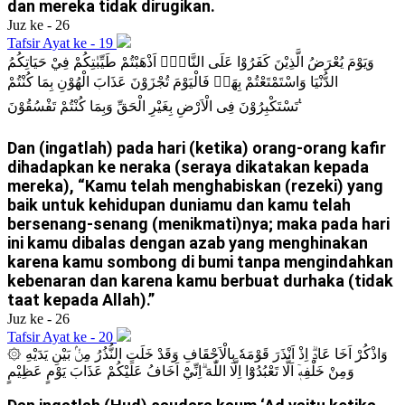
dan mereka tidak dirugikan.
Juz ke - 26
Tafsir Ayat ke - 19
وَيَوْمَ يُعْرَضُ الَّذِيْنَ كَفَرُوْا عَلَى النَّارِۗ اَذْهَبْتُمْ طَيِّبٰتِكُمْ فِيْ حَيَاتِكُمُ
الدُّنْيَا وَاسْتَمْتَعْتُمْ بِهَاۚ فَالْيَوْمَ تُجْزَوْنَ عَذَابَ الْهُوْنِ بِمَا كُنْتُمْ
تَسْتَكْبِرُوْنَ فِى الْاَرْضِ بِغَيْرِ الْحَقِّ وَبِمَا كُنْتُمْ تَفْسُقُوْنَ ࣖ
Dan (ingatlah) pada hari (ketika) orang-orang kafir
dihadapkan ke neraka (seraya dikatakan kepada
mereka), “Kamu telah menghabiskan (rezeki) yang
baik untuk kehidupan duniamu dan kamu telah
bersenang-senang (menikmati)nya; maka pada hari
ini kamu dibalas dengan azab yang menghinakan
karena kamu sombong di bumi tanpa mengindahkan
kebenaran dan karena kamu berbuat durhaka (tidak
taat kepada Allah).”
Juz ke - 26
Tafsir Ayat ke - 20
۞ وَاذْكُرْ اَخَا عَادٍۗ اِذْ اَنْذَرَ قَوْمَهٗ بِالْاَحْقَافِ وَقَدْ خَلَتِ النُّذُرُ مِنْۢ بَيْنِ يَدَيْهِ
وَمِنْ خَلْفِهٖٓ اَلَّا تَعْبُدُوْٓا اِلَّا اللّٰهَ ۗاِنِّيْٓ اَخَافُ عَلَيْكُمْ عَذَابَ يَوْمٍ عَظِيْمٍ