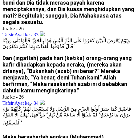
bumi dan Dia tidak merasa payah karena
menciptakannya, dan Dia kuasa menghidupkan yang
mati? Begitulah; sungguh, Dia Mahakuasa atas
segala sesuatu.
Juz ke - 26
Tafsir Ayat ke - 33
وَيَوْمَ يُعْرَضُ الَّذِيْنَ كَفَرُوْا عَلَى النَّارِۗ اَلَيْسَ هٰذَا بِالْحَقِّ ۗ قَالُوْا بَلٰى وَرَبِّنَا
ۗقَالَ فَذُوْقُوا الْعَذَابَ بِمَا كُنْتُمْ تَكْفُرُوْنَ
Dan (ingatlah) pada hari (ketika) orang-orang yang
kafir dihadapkan kepada neraka, (mereka akan
ditanya), “Bukankah (azab) ini benar?” Mereka
menjawab, “Ya benar, demi Tuhan kami.” Allah
berfirman, “Maka rasakanlah azab ini disebabkan
dahulu kamu mengingkarinya.”
Juz ke - 26
Tafsir Ayat ke - 34
فَاصْبِرْ كَمَا صَبَرَ اُولُوا الْعَزْمِ مِنَ الرُّسُلِ وَلَا تَسْتَعْجِلْ لَّهُمْ ۗ كَاَنَّهُمْ يَوْمَ
يَرَوْنَ مَا يُوْعَدُوْنَۙ لَمْ يَلْبَثُوْٓا اِلَّا سَاعَةً مِّنْ نَّهَارٍ ۗ بَلٰغٌ ۚفَهَلْ يُهْلَكُ اِلَّا الْقَوْمُ
الْفٰسِقُوْنَ ࣖ
Maka bersabarlah engkau (Muhammad)