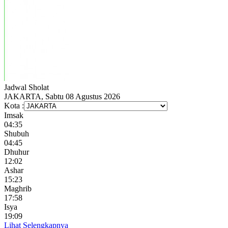
Jadwal
Sholat
JAKARTA, Sabtu 08 Agustus 2026
Kota :
Imsak
04:35
Shubuh
04:45
Dhuhur
12:02
Ashar
15:23
Maghrib
17:58
Isya
19:09
Lihat Selengkapnya