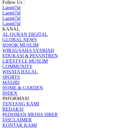
Follow Us :
Langit7id
Langit7id
Langit7id
Langit7id
KANAL
AL QURAN DIGITAL
GLOBAL NEWS
SOSOK MUSLIM
WIRAUSAHA SYARIAH
EDUKASI & PESANTREN
LIFESTYLE MUSLIM
COMMUNITY
WISATA HALAL
SPORTS
MASJID
HOME & GARDEN
INDEX
INFORMASI
TENTANG KAMI
REDAKSI
PEDOMAN MEDIA SIBER
DISCLAIMER
KONTAK KAMI