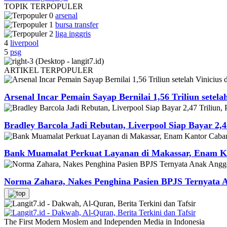
TOPIK
TERPOPULER
arsenal
bursa transfer
liga inggris
4
liverpool
5
psg
ARTIKEL
TERPOPULER
Arsenal Incar Pemain Sayap Bernilai 1,56 Triliun setela
Bradley Barcola Jadi Rebutan, Liverpool Siap Bayar 2,4
Bank Muamalat Perkuat Layanan di Makassar, Enam Ka
Norma Zahara, Nakes Penghina Pasien BPJS Ternyata
The First Modern Moslem and Independen Media in Indonesia