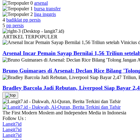
arsenal
bursa transfer
liga inggris
4
badiklat pp persis
5
pp persis
ARTIKEL
TERPOPULER
Arsenal Incar Pemain Sayap Bernilai 1,56 Triliun setela
Bruno Guimaraes di Arsenal: Declan Rice Bilang 'Tolon
Bradley Barcola Jadi Rebutan, Liverpool Siap Bayar 2,4
The First Modern Moslem and Independen Media in Indonesia
Follow Us :
Langit7id
Langit7id
Langit7id