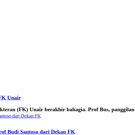
FK Unair
teran (FK) Unair berakhir bahagia. Prof Bus, panggilan
of Budi Santoso dari Dekan FK