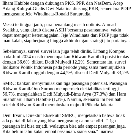
Ilham Habibie dengan dukungan PKS, PPP, dan NasDem. Acep
Adang Ruhiyat-Gitalis Dwi Natarina diusung PKB, sementara PDIP
mengusung Jeje Wiradinata-Ronald Surapradja.
Meski tertinggal jauh, para penantang masih optimis. Ahmad
Syaikhu, yang akrab disapa ASIH bersama pasangannya, yakin
dapat mengejar ketertinggalan. Jeje Wiradinata dari PDIP juga tidak
mau kalah, siap berjuang hingga akhir dengan strategi jitu partainya.
Sebelumnya, survei-survei lain juga telah dirilis. Litbang Kompas
pada Juni 2024 masih menempatkan Ridwan Kamil di posisi teratas
dengan 36,6%, diikuti Dedi Mulyadi 12,2%. Sementara itu, survei
Indikator Politik Indonesia pada periode yang sama menunjukkan
Ridwan Kamil unggul dengan 44,5%, disusul Dedi Mulyadi 33,2%.
SMRC bahkan menyimulasikan tiga pasangan potensial. Pasangan
Ridwan Kamil-Ono Surono memperoleh elektabilitas tertinggi
56,7%, mengalahkan Dedi Mulyadi-Bima Arya (37,3%) dan Haru
Suandharu-Ilham Habibie (1,3%). Namun, skenario ini berubah
setelah Ridwan Kamil memutuskan maju di Pilkada Jakarta.
Deni Irvani, Direktur Eksekutif SMRC, menjelaskan bahwa tidak
ada partai di Jabar yang bisa mengusung calon sendiri. "Tiga
pasangan ini bisa terjadi, walaupun bisa ada empat pasangan juga.
Kita belum tahu kalau empat pasangan, siapa saja," ujarnya.