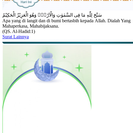
سَبَّحَ لِلّٰهِ مَا فِى السَّمٰوٰتِ وَالْاَرْضِۚ وَهُوَ الْعَزِيْزُ الْحَكِيْمُ
Apa yang di langit dan di bumi bertasbih kepada Allah. Dialah Yang
Mahaperkasa, Mahabijaksana.
(QS. Al-Hadid:1)
Surat Lainnya