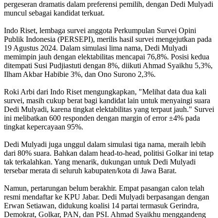
pergeseran dramatis dalam preferensi pemilih, dengan Dedi Mulyadi
muncul sebagai kandidat terkuat.
Indo Riset, lembaga survei anggota Perkumpulan Survei Opini
Publik Indonesia (PERSEPI), merilis hasil survei mengejutkan pada
19 Agustus 2024. Dalam simulasi lima nama, Dedi Mulyadi
memimpin jauh dengan elektabilitas mencapai 76,8%. Posisi kedua
ditempati Susi Pudjiastuti dengan 8%, diikuti Ahmad Syaikhu 5,3%,
Ilham Akbar Habibie 3%, dan Ono Surono 2,3%.
Roki Arbi dari Indo Riset mengungkapkan, "Melihat data dua kali
survei, masih cukup berat bagi kandidat lain untuk menyaingi suara
Dedi Mulyadi, karena tingkat elektabilitas yang terpaut jauh." Survei
ini melibatkan 600 responden dengan margin of error ±4% pada
tingkat kepercayaan 95%.
Dedi Mulyadi juga unggul dalam simulasi tiga nama, meraih lebih
dari 80% suara. Bahkan dalam head-to-head, politisi Golkar ini tetap
tak terkalahkan. Yang menarik, dukungan untuk Dedi Mulyadi
tersebar merata di seluruh kabupaten/kota di Jawa Barat.
Namun, pertarungan belum berakhir. Empat pasangan calon telah
resmi mendaftar ke KPU Jabar. Dedi Mulyadi berpasangan dengan
Erwan Setiawan, didukung koalisi 14 partai termasuk Gerindra,
Demokrat, Golkar, PAN, dan PSI. Ahmad Syaikhu menggandeng