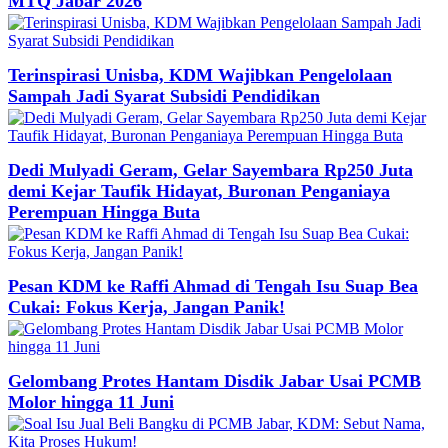
MTQ Jabar 2026
Terinspirasi Unisba, KDM Wajibkan Pengelolaan
Sampah Jadi Syarat Subsidi Pendidikan
Dedi Mulyadi Geram, Gelar Sayembara Rp250 Juta
demi Kejar Taufik Hidayat, Buronan Penganiaya
Perempuan Hingga Buta
Pesan KDM ke Raffi Ahmad di Tengah Isu Suap Bea
Cukai: Fokus Kerja, Jangan Panik!
Gelombang Protes Hantam Disdik Jabar Usai PCMB
Molor hingga 11 Juni