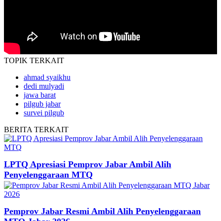
TOPIK
TERKAIT
ahmad syaikhu
dedi mulyadi
jawa barat
pilgub jabar
survei pilgub
BERITA
TERKAIT
LPTQ Apresiasi Pemprov Jabar Ambil Alih
Penyelenggaraan MTQ
Pemprov Jabar Resmi Ambil Alih Penyelenggaraan