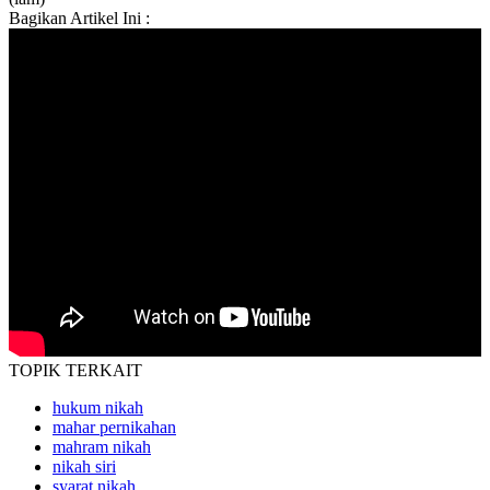
Bagikan Artikel Ini :
TOPIK
TERKAIT
hukum nikah
mahar pernikahan
mahram nikah
nikah siri
syarat nikah