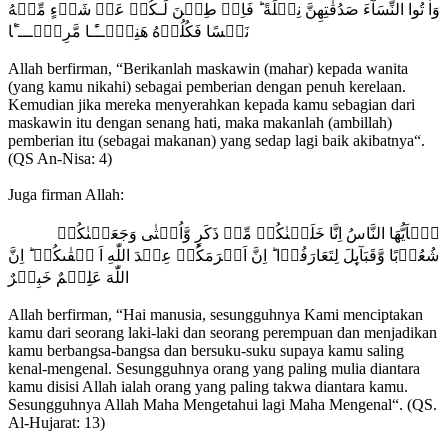
وَاٰ تُوا النِّسَآءَ صَدُقٰتِهِنَّ نِحۡلَةً‌ ؕ فَاِنۡ طِبۡنَ لَـكُمۡ عَنۡ شَىۡءٍ مِّنۡهُ
نَفۡسًا فَكُلُوۡهُ هَنِيۡٓــًٔـا مَّرِیۡٓـــٴًﺎ
Allah berfirman, “Berikanlah maskawin (mahar) kepada wanita
(yang kamu nikahi) sebagai pemberian dengan penuh kerelaan.
Kemudian jika mereka menyerahkan kepada kamu sebagian dari
maskawin itu dengan senang hati, maka makanlah (ambillah)
pemberian itu (sebagai makanan) yang sedap lagi baik akibatnya“.
(QS An-Nisa: 4)
Juga firman Allah:
يٰۤاَيُّهَا النَّاسُ اِنَّا خَلَقۡنٰكُمۡ مِّنۡ ذَكَرٍ وَّاُنۡثٰى وَجَعَلۡنٰكُمۡ
شُعُوۡبًا وَّقَبَآٮِٕلَ لِتَعَارَفُوۡا‌ ؕ اِنَّ اَكۡرَمَكُمۡ عِنۡدَ اللّٰهِ اَ تۡقٰٮكُمۡ‌ ؕ اِنَّ
اللّٰهَ عَلِيۡمٌ خَبِيۡرٌ
Allah berfirman, “Hai manusia, sesungguhnya Kami menciptakan
kamu dari seorang laki-laki dan seorang perempuan dan menjadikan
kamu berbangsa-bangsa dan bersuku-suku supaya kamu saling
kenal-mengenal. Sesungguhnya orang yang paling mulia diantara
kamu disisi Allah ialah orang yang paling takwa diantara kamu.
Sesungguhnya Allah Maha Mengetahui lagi Maha Mengenal“. (QS.
Al-Hujarat: 13)