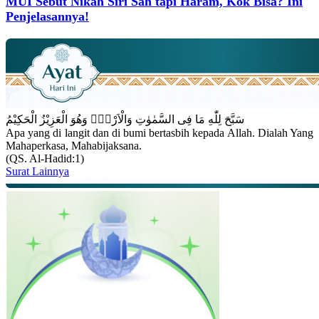
MUI Sebut Nikah Siri Sah tapi Haram, Kok Bisa? Ini
Penjelasannya!
سَبَّحَ لِلّٰهِ مَا فِى السَّمٰوٰتِ وَالْاَرْضِۚ وَهُوَ الْعَزِيْزُ الْحَكِيْمُ
Apa yang di langit dan di bumi bertasbih kepada Allah. Dialah Yang
Mahaperkasa, Mahabijaksana.
(QS. Al-Hadid:1)
Surat Lainnya