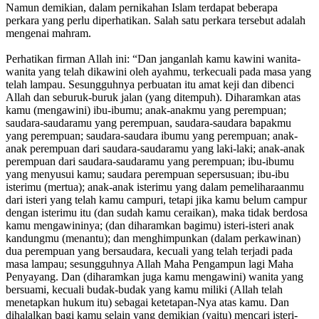
Namun demikian, dalam pernikahan Islam terdapat beberapa
perkara yang perlu diperhatikan. Salah satu perkara tersebut adalah
mengenai mahram.
Perhatikan firman Allah ini: “Dan janganlah kamu kawini wanita-
wanita yang telah dikawini oleh ayahmu, terkecuali pada masa yang
telah lampau. Sesungguhnya perbuatan itu amat keji dan dibenci
Allah dan seburuk-buruk jalan (yang ditempuh). Diharamkan atas
kamu (mengawini) ibu-ibumu; anak-anakmu yang perempuan;
saudara-saudaramu yang perempuan, saudara-saudara bapakmu
yang perempuan; saudara-saudara ibumu yang perempuan; anak-
anak perempuan dari saudara-saudaramu yang laki-laki; anak-anak
perempuan dari saudara-saudaramu yang perempuan; ibu-ibumu
yang menyusui kamu; saudara perempuan sepersusuan; ibu-ibu
isterimu (mertua); anak-anak isterimu yang dalam pemeliharaanmu
dari isteri yang telah kamu campuri, tetapi jika kamu belum campur
dengan isterimu itu (dan sudah kamu ceraikan), maka tidak berdosa
kamu mengawininya; (dan diharamkan bagimu) isteri-isteri anak
kandungmu (menantu); dan menghimpunkan (dalam perkawinan)
dua perempuan yang bersaudara, kecuali yang telah terjadi pada
masa lampau; sesungguhnya Allah Maha Pengampun lagi Maha
Penyayang. Dan (diharamkan juga kamu mengawini) wanita yang
bersuami, kecuali budak-budak yang kamu miliki (Allah telah
menetapkan hukum itu) sebagai ketetapan-Nya atas kamu. Dan
dihalalkan bagi kamu selain yang demikian (yaitu) mencari isteri-