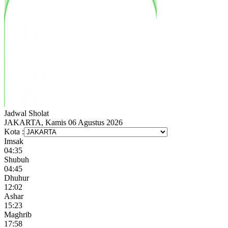
Jadwal
Sholat
JAKARTA, Kamis 06 Agustus 2026
Kota :
Imsak
04:35
Shubuh
04:45
Dhuhur
12:02
Ashar
15:23
Maghrib
17:58